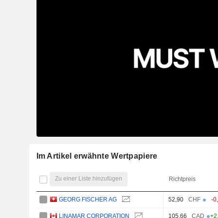
Im Artikel erwähnte Wertpapiere
Zu einer Liste hinzufügen
Richtpreis
GEORG FISCHER AG
52,90
CHF
-0
LINAMAR CORPORATION
105,66
CAD
+2