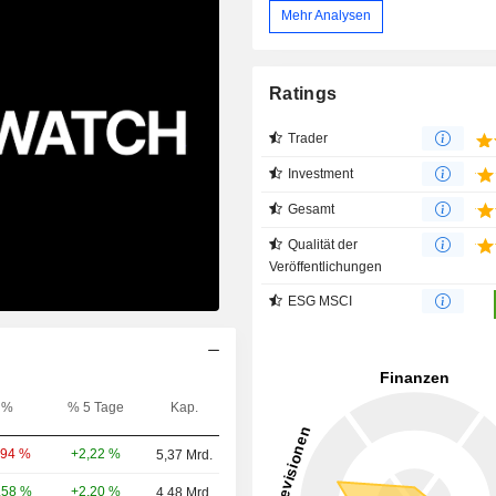
Mehr Analysen
Ratings
Trader
Investment
Gesamt
Qualität der
Veröffentlichungen
ESG MSCI
%
% 5 Tage
Kap.
+2,22 %
,94 %
5,37 Mrd.
+2,20 %
,58 %
4,48 Mrd.