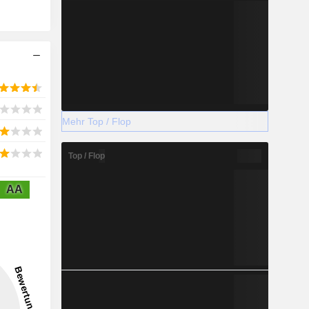
Mehr Top / Flop
Top / Flop
AA