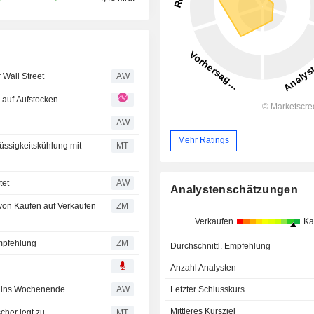
 Wall Street
AW
 auf Aufstocken
AW
Mehr Ratings
lüssigkeitskühlung mit
MT
tet
AW
Analystenschätzungen
ZM
Verkaufen
Ka
Kaufempfehlung
ZM
Durchschnittl. Empfehlung
Anzahl Analysten
n ins Wochenende
AW
Letzter Schlusskurs
Mittleres Kursziel
cher legt zu
MT