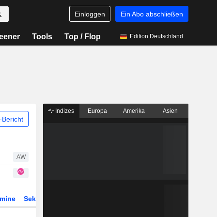
Einloggen
Ein Abo abschließen
eener
Tools
Top / Flop
Edition Deutschland
Indizes
Europa
Amerika
Asien
Bericht
AW
rmine
Sektor
Derivate
ETFs