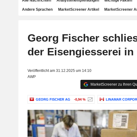
Alle Nachrichten
Analystenempfehlungen
Wichtige Fakten
Andere Sprachen
MarketScreener Artikel
MarketScreener A
Georg Fischer schlies
der Eisengiesserei in
Veröffentlicht am 31.12.2025 um 14:10
AWP
MarketScreener zu Ihren Qu
GEORG FISCHER AG
-0,94 %
LINAMAR CORPOR