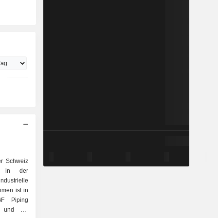
er Schweiz
s in der
dustrielle
men ist in
GF Piping
s und GF