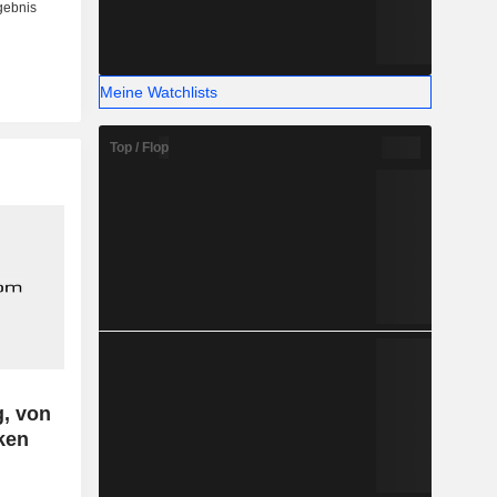
Meine Watchlists
Top / Flop
, von
ken