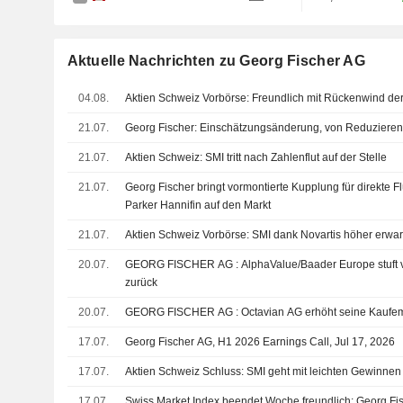
Aktuelle Nachrichten zu Georg Fischer AG
04.08.
Aktien Schweiz Vorbörse: Freundlich mit Rückenwind der
21.07.
Georg Fischer: Einschätzungsänderung, von Reduzieren
21.07.
Aktien Schweiz: SMI tritt nach Zahlenflut auf der Stelle
21.07.
Georg Fischer bringt vormontierte Kupplung für direkte F
Parker Hannifin auf den Markt
21.07.
Aktien Schweiz Vorbörse: SMI dank Novartis höher erwar
20.07.
GEORG FISCHER AG : AlphaValue/Baader Europe stuft von Kaufen auf Verkaufen
zurück
20.07.
GEORG FISCHER AG : Octavian AG erhöht seine 
17.07.
Georg Fischer AG, H1 2026 Earnings Call, Jul 17, 2026
17.07.
Aktien Schweiz Schluss: SMI geht mit leichten Gewinne
17.07.
Swiss Market Index beendet Woche freundlich; Georg Fis