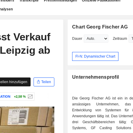
Insiders
Transkripte
Pressemitteilungen
Offizielle Publikationen
nalysen
Chart Georg Fischer AG
st Verkauf
Dauer
Zeitraum
 Leipzig ab
FI-N: Dynamischer Chart
Unternehmensprofil
ellen hinzufügen
Teilen
ATION
+2,58 %
Die Georg Fischer AG ist ein in d
ansässiges Unternehmen, da
Entwicklung von Systemen für in
Anwendungen tätig ist. Das Unterneh
drei Geschäftsbereichen tätig: 
Systems, GF Casting Solution