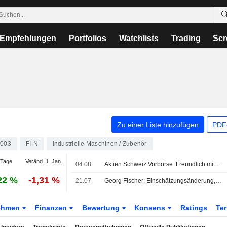
Empfehlungen
Portfolios
Watchlists
Trading
Scr
Zu einer Liste hinzufügen
PDF-
003
FI-N
Industrielle Maschinen / Zubehör
 Tage
Veränd. 1. Jan.
04.08.
Aktien Schweiz Vorbörse: Freundlich mit Rückenwind der Wall Street
22 %
-1,31 %
21.07.
Georg Fischer: Einschätzungsänderung, von Reduzieren auf Aufstocken
ehmen
Finanzen
Bewertung
Konsens
Ratings
Te