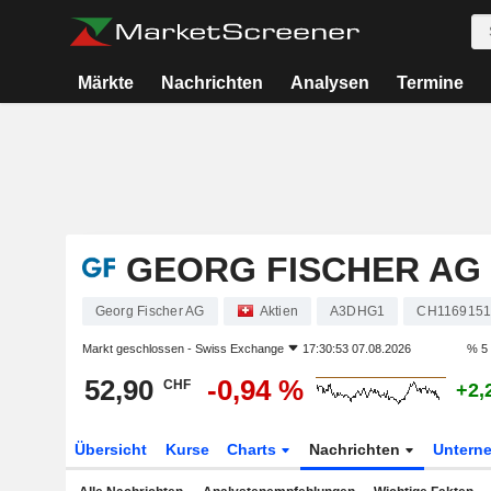
Märkte
Nachrichten
Analysen
Termine
GEORG FISCHER AG
Georg Fischer AG
Aktien
A3DHG1
CH1169151
Markt geschlossen -
Swiss Exchange
17:30:53 07.08.2026
% 5
52,90
-0,94 %
CHF
+2,
Übersicht
Kurse
Charts
Nachrichten
Untern