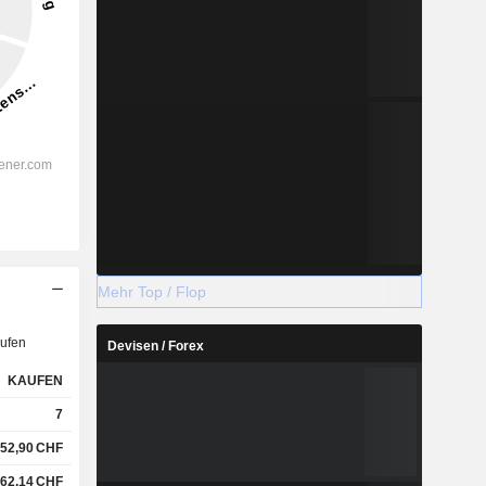
Mehr Top / Flop
ufen
Devisen / Forex
KAUFEN
7
52,90
CHF
62,14
CHF