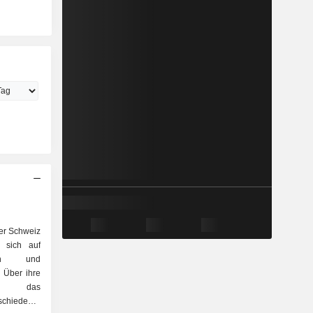
er Schweiz
e sich auf
ngen und
. Über ihre
eibt das
chiedener