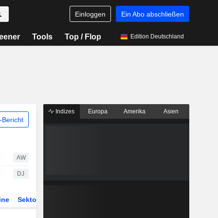
Einloggen
Ein Abo abschließen
eener
Tools
Top / Flop
Edition Deutschland
Indizes
Europa
Amerika
Asien
Bericht
AW
DJ
ine
Sektor
Derivate