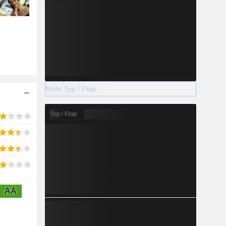
Mehr Top / Flop
Top / Flop
AA