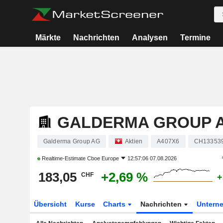
Märkte
Nachrichten
Analysen
Termine
GALDERMA GROUP 
Galderma Group AG
Aktien
A407X6
CH13353
Realtime-Estimate
Cboe Europe
12:57:06 07.08.2026
183,05
+2,69 %
CHF
+
Übersicht
Kurse
Charts
Nachrichten
Untern