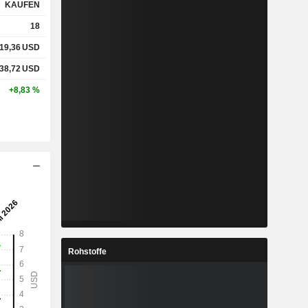
KAUFEN
18
19,36
USD
38,72
USD
+8,83 %
Rohstoffe