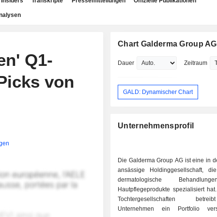
Insiders
Transkripte
Pressemitteilungen
Offizielle Publikationen
nalysen
Chart Galderma Group AG
en' Q1-
Dauer
Zeitraum
Picks von
GALD: Dynamischer Chart
Unternehmensprofil
igen
Die Galderma Group AG ist eine in d
ansässige Holdinggesellschaft, di
dermatologische Behandlu
Hautpflegeprodukte spezialisiert hat
Tochtergesellschaften betr
Unternehmen ein Portfolio vers