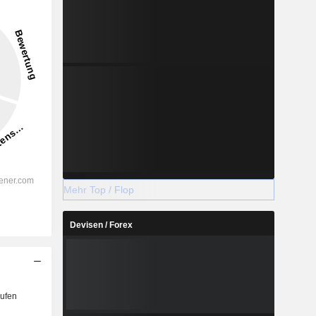
Mehr Top / Flop
Devisen / Forex
ufen