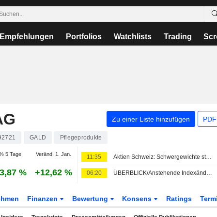
Empfehlungen
Portfolios
Watchlists
Trading
Scr
AG
Zu einer Liste hinzufügen
PDF-
92721
GALD
Pflegeprodukte
% 5 Tage
Veränd. 1. Jan.
11:35
Aktien Schweiz: Schwergewichte stützen SMI zum Wochenschluss
3,87 %
+12,62 %
06:20
ÜBERBLICK/Anstehende Indexänderungen zum 21. September
ehmen
Finanzen
Bewertung
Konsens
Ratings
Term