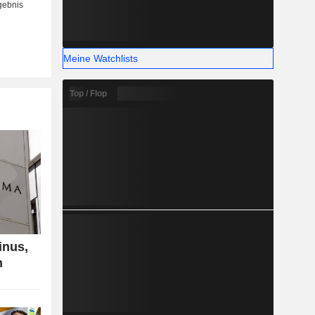
Meine Watchlists
Top / Flop
inus,
n