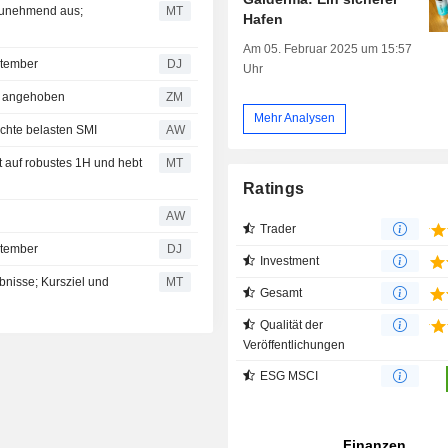
h zunehmend aus;
MT
Hafen
Am 05. Februar 2025 um 15:57
tember
DJ
Uhr
um Kauf angehoben
ZM
Mehr Analysen
chte belasten SMI
AW
 auf robustes 1H und hebt
MT
Ratings
AW
Trader
tember
DJ
Investment
bnisse; Kursziel und
MT
Gesamt
Qualität der
Veröffentlichungen
ESG MSCI