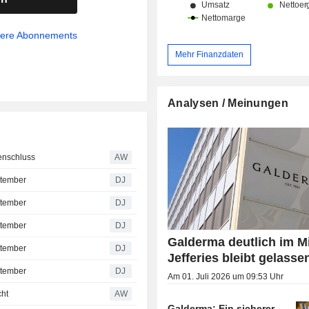
sere Abonnements
Mehr Finanzdaten
Analysen / Meinungen
enschluss
AW
tember
DJ
tember
DJ
tember
DJ
Galderma deutlich im M
tember
DJ
Jefferies bleibt gelasse
tember
DJ
Am 01. Juli 2026 um 09:53 Uhr
cht
AW
Galderma: Ein sicherer