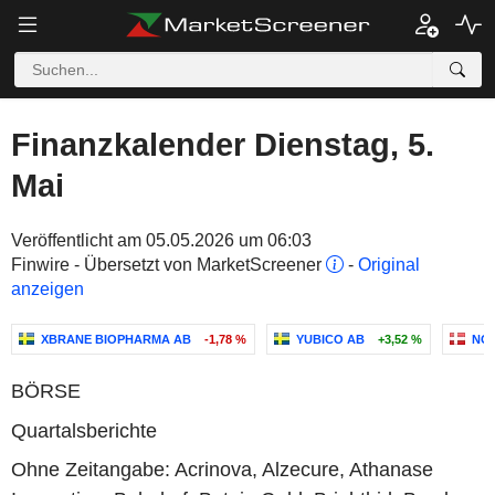
Finanzkalender Dienstag, 5.
Mai
Veröffentlicht am 05.05.2026 um 06:03
Finwire - Übersetzt von MarketScreener
-
Original
anzeigen
XBRANE BIOPHARMA AB
-1,78 %
YUBICO AB
+3,52 %
NOV
BÖRSE
Quartalsberichte
Ohne Zeitangabe: Acrinova, Alzecure, Athanase