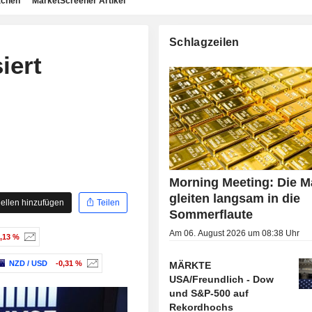
achen
MarketScreener Artikel
Schlagzeilen
iert
Morning Meeting: Die M
gleiten langsam in die
ellen hinzufügen
Teilen
Sommerflaute
Am 06. August 2026 um 08:38 Uhr
0,13 %
NZD / USD
-0,31 %
MÄRKTE
USA/Freundlich - Dow
und S&P-500 auf
Rekordhochs