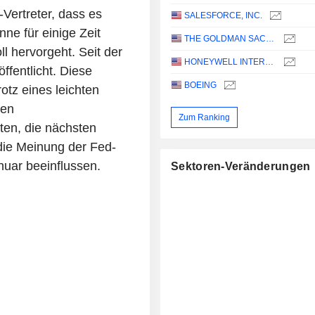
-Vertreter, dass es
SALESFORCE, INC.
ne für einige Zeit
THE GOLDMAN SACHS GROUP, INC.
l hervorgeht. Seit der
HONEYWELL INTERNATIONAL INC.
ffentlicht. Diese
BOEING
tz eines leichten
ten
Zum Ranking
en, die nächsten
 die Meinung der Fed-
nuar beeinflussen.
Sektoren-Veränderungen