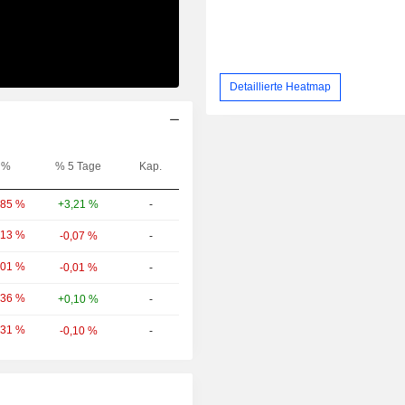
Detaillierte Heatmap
%
% 5 Tage
Kap.
+3,21 %
-
,85 %
,13 %
-0,07 %
-
,01 %
-0,01 %
-
,36 %
+0,10 %
-
,31 %
-0,10 %
-