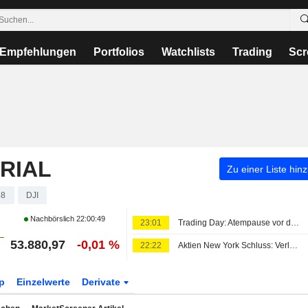
Empfehlungen
Portfolios
Watchlists
Trading
Scr
RIAL
Zu einer Liste hin
48
DJI
Nachbörslich
22:00:49
23:01
Trading Day: Atempause vor den Jobdaten
53.880,97
-0,01 %
22:22
Aktien New York Schluss: Verluste nach Rekordjagd - Zinssorgen sind zurück
p
Einzelwerte
Derivate