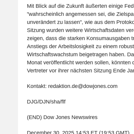
Mit Blick auf die Zukunft äußerten einige Fed
"wahrscheinlich angemessen sei, die Zielspan
unverändert zu lassen", wie aus dem Protokol
Sitzung wurden weitere Wirtschaftsdaten verö
zeigen, dass die starken Konsumausgaben tro
Anstiegs der Arbeitslosigkeit zu einem robus
Wirtschaftswachstum beigetragen haben. Dat
Monat veröffentlicht werden sollen, könnten
Vertreter vor ihrer nächsten Sitzung Ende Ja
Kontakt: redaktion.de@dowjones.com
DJG/DJN/sha/flf
(END) Dow Jones Newswires
December 30, 2025 14:53 ET (19:53 GMT)