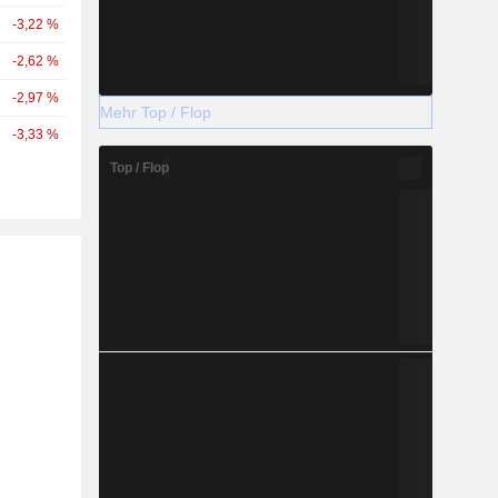
-3,22 %
-2,62 %
-2,97 %
Mehr Top / Flop
-3,33 %
Top / Flop