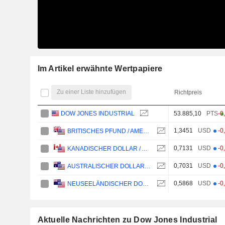
Im Artikel erwähnte Wertpapiere
Zu einer Liste hinzufügen
Richtpreis
DOW JONES INDUSTRIAL
53.885,10
PTS
-0
1,3451
USD
-0
BRITISCHES PFUND / AMERIKANISCHER DOLLAR
0,7131
USD
-0
KANADISCHER DOLLAR / AMERIKANISCHER DOLLAR
0,7031
USD
-0
AUSTRALISCHER DOLLAR / AMERIKANISCHER DOLLAR
0,5868
USD
-0
NEUSEELÄNDISCHER DOLLAR / AMERIKANISCHER DOLLAR
Aktuelle Nachrichten zu Dow Jones Industrial