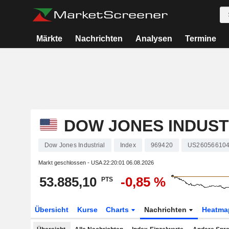
Märkte
Nachrichten
Analysen
Termine
DOW JONES INDUST
Dow Jones Industrial
Index
969420
US26056610
Markt geschlossen - USA
22:20:01 06.08.2026
53.885,10
-0,85 %
PTS
Übersicht
Kurse
Charts
Nachrichten
Heatma