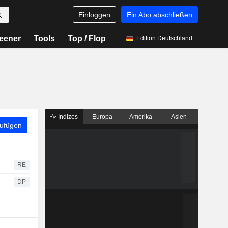
Einloggen
Ein Abo abschließen
eener
Tools
Top / Flop
Edition Deutschland
Indizes
Europa
Amerika
Asien
zufügen
RE
DP