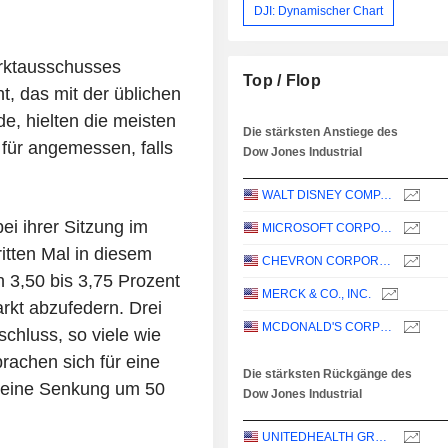
DJI: Dynamischer Chart
rktausschusses
Top / Flop
, das mit der üblichen
e, hielten die meisten
Die stärksten Anstiege des
für angemessen, falls
Dow Jones Industrial
WALT DISNEY COMPANY (THE)
ei ihrer Sitzung im
MICROSOFT CORPORATION
itten Mal in diesem
CHEVRON CORPORATION
 3,50 bis 3,75 Prozent
MERCK & CO., INC.
kt abzufedern. Drei
MCDONALD'S CORPORATION
hluss, so viele wie
rachen sich für eine
Die stärksten Rückgänge des
r eine Senkung um 50
Dow Jones Industrial
UNITEDHEALTH GROUP INC.