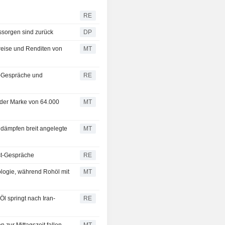
RE
ssorgen sind zurück
DP
eise und Renditen von
MT
t-Gespräche und
RE
r der Marke von 64.000
MT
 dämpfen breit angelegte
MT
st-Gespräche
RE
ologie, während Rohöl mit
MT
l springt nach Iran-
RE
zur Mittagszeit fallen
MT