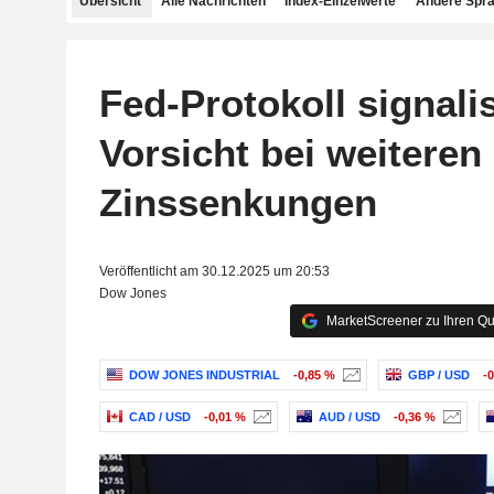
Übersicht
Alle Nachrichten
Index-Einzelwerte
Andere Spr
Fed-Protokoll signalis
Vorsicht bei weiteren
Zinssenkungen
Veröffentlicht am 30.12.2025 um 20:53
Dow Jones
MarketScreener zu Ihren Qu
DOW JONES INDUSTRIAL
-0,85 %
GBP / USD
-
CAD / USD
-0,01 %
AUD / USD
-0,36 %