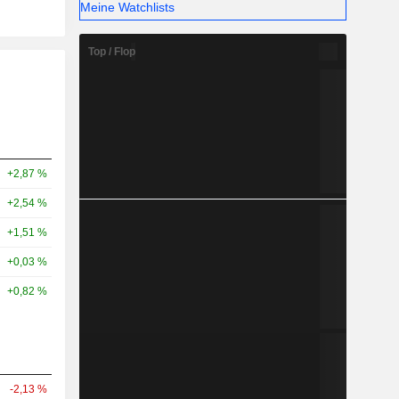
Meine Watchlists
Top / Flop
+2,87 %
+2,54 %
+1,51 %
+0,03 %
+0,82 %
-2,13 %