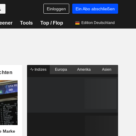
Einloggen
Ein Abo abschließen
eener
Tools
Top / Flop
Edition Deutschland
Indizes
Europa
Amerika
Asien
chten
he Marke