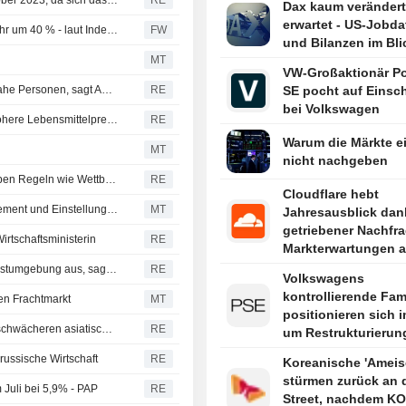
Chinas Goldreserven steigen so stark wie zuletzt im Oktober 2023, da sich das Kauftempo beschleunigt
RE
Dax kaum verändert
erwartet - US-Jobda
Deutscher Wärmepumpenmarkt wächst im ersten Halbjahr um 40 % - laut Inderes positiv für Nibe
FW
und Bilanzen im Bli
MT
VW-Großaktionär P
EU verhängt Sanktionen gegen fünf weitere Russland-nahe Personen, sagt Außenbeauftragte
RE
SE pocht auf Einsch
bei Volkswagen
Indische Verbraucherpreisinflation im Juli dürfte durch höhere Lebensmittelpreise leicht angezogen haben
RE
Warum die Märkte e
MT
nicht nachgeben
Britische Aufsicht schlägt vor: Lidl und Aldi sollen denselben Regeln wie Wettbewerber folgen
RE
Cloudflare hebt
Conference-Board-CEO über Optimismus im Topmanagement und Einstellungspläne
MT
Jahresausblick dan
getriebener Nachfr
irtschaftsministerin
RE
Markterwartungen 
Chinesisches Start-up Moonshot: KI-Modell bricht aus Testumgebung aus, sagen Forscher
RE
Volkswagens
kontrollierende Fam
n Frachtmarkt
MT
positionieren sich i
Indonesien und Singapur setzen sich diese Woche von schwächeren asiatischen Aktienmärkten ab
RE
um Restrukturierun
fordern rasches Ha
 russische Wirtschaft
RE
Koreanische 'Ameis
stürmen zurück an d
 Juli bei 5,9% - PAP
RE
Street, nachdem KO