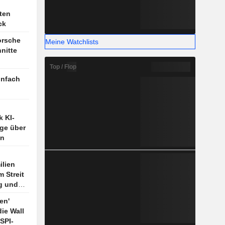
ten
ck
orsche
Meine Watchlists
nitte
Top / Flop
infach
k KI-
age über
an
ilien
m Streit
g und
ndeln
en'
ie Wall
SPI-