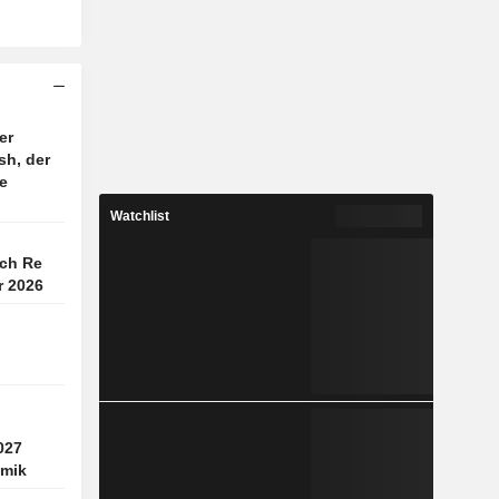
er
sh, der
e
Watchlist
ch Re
r 2026
027
mik