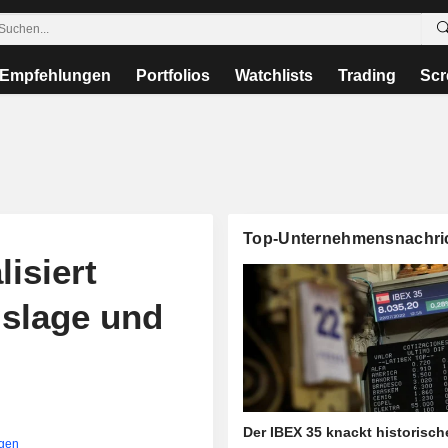
Empfehlungen
Portfolios
Watchlists
Trading
Scr
Top-Unternehmensnachri
isiert
gslage und
Der IBEX 35 knackt historisc
igen