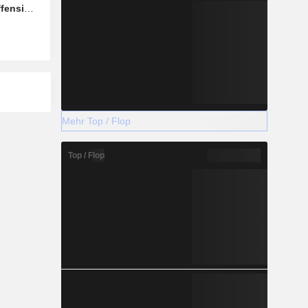
fensive
Mehr Top / Flop
Top / Flop