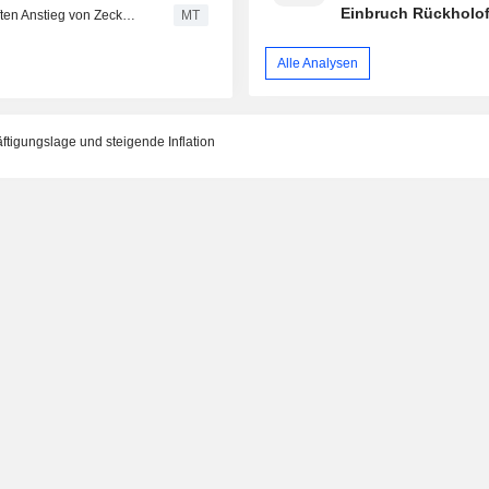
Einbruch Rückholof
Elanco-CEO über angehobene Prognose und sprunghaften Anstieg von Zeckenbissen
MT
dämpft
Alle Analysen
ftigungslage und steigende Inflation