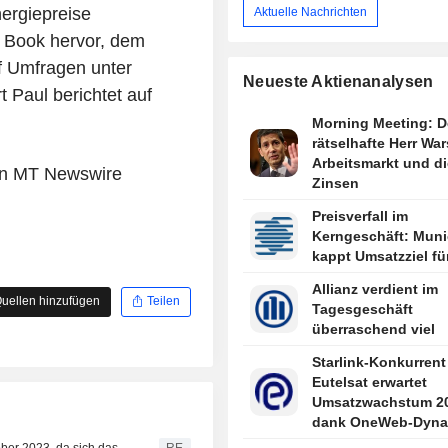
ergiepreise
Aktuelle Nachrichten
e Book hervor, dem
f Umfragen unter
Neueste Aktienanalysen
t Paul berichtet auf
Morning Meeting: D
rätselhafte Herr War
Arbeitsmarkt und di
von MT Newswire
Zinsen
Preisverfall im
Kerngeschäft: Muni
kappt Umsatzziel fü
Allianz verdient im
uellen hinzufügen
Teilen
Tagesgeschäft
überraschend viel
Starlink-Konkurrent
Eutelsat erwartet
Umsatzwachstum 2
dank OneWeb-Dyna