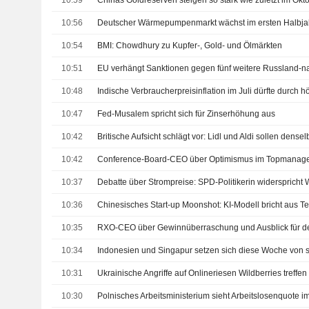
10:59
10:56
10:54
BMI: Chowdhury zu Kupfer-, Gold- und Ölmärkten
10:51
10:48
10:47
Fed-Musalem spricht sich für Zinserhöhung aus
10:42
10:42
10:37
Debatte über Strompreise: SPD-Politikerin widerspricht W
10:36
10:35
RXO-CEO über Gewinnüberraschung und Ausblick für de
10:34
10:31
Ukrainische Angriffe auf Onlineriesen Wildberries treffen
10:30
Polnisches Arbeitsministerium sieht Arbeitslosenquote im