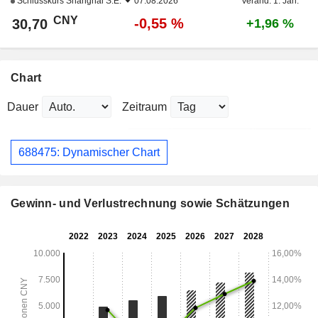
Schlusskurs
Shanghai S.E.
07.08.2026
Veränd. 1. Jan.
CNY
-0,55 %
30,70
+1,96 %
Chart
Dauer
Zeitraum
688475: Dynamischer Chart
Gewinn- und Verlustrechnung sowie Schätzungen