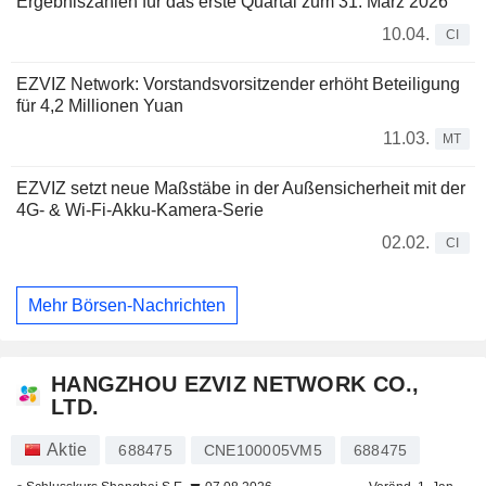
Ergebniszahlen für das erste Quartal zum 31. März 2026
10.04.
CI
EZVIZ Network: Vorstandsvorsitzender erhöht Beteiligung
für 4,2 Millionen Yuan
11.03.
MT
EZVIZ setzt neue Maßstäbe in der Außensicherheit mit der
4G- & Wi-Fi-Akku-Kamera-Serie
02.02.
CI
Mehr Börsen-Nachrichten
HANGZHOU EZVIZ NETWORK CO.,
LTD.
Aktie
688475
CNE100005VM5
688475