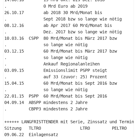
.               0 Mrd Euro ab 2019 

26.10.17        ab 2018 30 Mrd/Monat bis 

.               Sept 2018 bzw so lange wie nötig 

08.12.16        ab Apr 2017 60 Mrd/Monat bis 

.               Dez. 2017 bzw so lange wie nötig 

10.03.16  CSPP  80 Mrd/Monat bis März 2017 bzw 

.               so lange wie nötig 

03.12.15        60 Mrd/Monat bis März 2017 bzw 

.               so lange wie nötig 

.               Ankauf Regionalanleihen 

03.09.15        Emissionslimit PSPP steigt 

.               auf 33 (zuvor: 25) Prozent 

15.04.15        60 Mrd/Monat bis Sept 2016 bzw 

.               so lange wie nötig 

22.01.15  PSPP  60 Mrd/Monat bis Sept 2016 

04.09.14  ABSPP mindestens 2 Jahre 

.         CBPP3 mindestens 2 Jahre 

++++++ LANGFRISTTENDER mit Serie, Zinssatz und Terminie
Sitzung   TLTRO                LTRO         PELTRO 

09.06.22  Einlagensatz 
