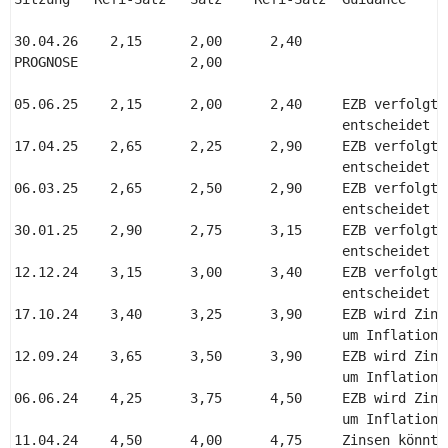
30.04.26    2,15      2,00      2,40 

PROGNOSE              2,00 

05.06.25    2,15      2,00      2,40     EZB verfolgt 
                                         entscheidet v
17.04.25    2,65      2,25      2,90     EZB verfolgt 
                                         entscheidet v
06.03.25    2,65      2,50      2,90     EZB verfolgt 
                                         entscheidet v
30.01.25    2,90      2,75      3,15     EZB verfolgt 
                                         entscheidet v
12.12.24    3,15      3,00      3,40     EZB verfolgt 
                                         entscheidet v
17.10.24    3,40      3,25      3,90     EZB wird Zins
                                         um Inflations
12.09.24    3,65      3,50      3,90     EZB wird Zins
                                         um Inflations
06.06.24    4,25      3,75      4,50     EZB wird Zins
                                         um Inflations
11.04.24    4,50      4,00      4,75     Zinsen könnte