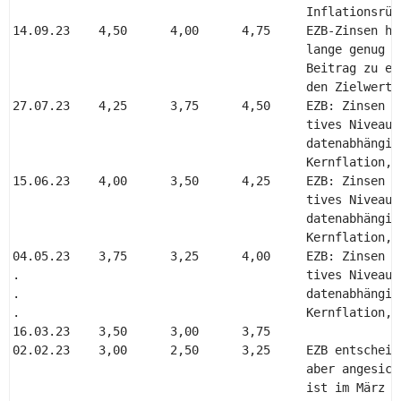
                                         Inflationsrück
14.09.23    4,50      4,00      4,75     EZB-Zinsen ha
                                         lange genug a
                                         Beitrag zu ei
                                         den Zielwert l
27.07.23    4,25      3,75      4,50     EZB: Zinsen m
                                         tives Niveau 
                                         datenabhängig
                                         Kernflation, 
15.06.23    4,00      3,50      4,25     EZB: Zinsen m
                                         tives Niveau 
                                         datenabhängig
                                         Kernflation, 
04.05.23    3,75      3,25      4,00     EZB: Zinsen m
.                                        tives Niveau 
.                                        datenabhängig
.                                        Kernflation, 
16.03.23    3,50      3,00      3,75 

02.02.23    3,00      2,50      3,25     EZB entscheid
                                         aber angesich
                                         ist im März e