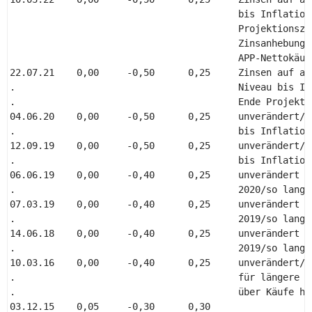
                                         bis Inflation
                                         Projektionsze
                                         Zinsanhebung 
                                         APP-Nettokäufe
22.07.21    0,00     -0,50      0,25     Zinsen auf ak
.                                        Niveau bis In
.                                        Ende Projekti
04.06.20    0,00     -0,50      0,25     unverändert/ni
.                                        bis Inflations
12.09.19    0,00     -0,50      0,25     unverändert/ni
.                                        bis Inflations
06.06.19    0,00     -0,40      0,25     unverändert bi
.                                        2020/so lange 
07.03.19    0,00     -0,40      0,25     unverändert bi
.                                        2019/so lange 
14.06.18    0,00     -0,40      0,25     unverändert bi
.                                        2019/so lange 
10.03.16    0,00     -0,40      0,25     unverändert/ni
.                                        für längere Ze
.                                        über Käufe hin
03.12.15    0,05     -0,30      0,30 
