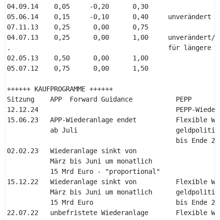
04.09.14    0,05     -0,20      0,30 

05.06.14    0,15     -0,10      0,40     unverändert fü
07.11.13    0,25      0,00      0,75 

04.07.13    0,25      0,00      1,00     unverändert/ni
.                                        für längere Ze
02.05.13    0,50      0,00      1,00 

05.07.12    0,75      0,00      1,50 

++++++ KAUFPROGRAMME ++++++ 

Sitzung    APP  Forward Guidance           PEPP 

12.12.24                                   PEPP-Wieder
15.06.23   APP-Wiederanlage endet          Flexible Wi
           ab Juli                         geldpolitisc
                                           bis Ende 202
02.02.23   Wiederanlage sinkt von 

           März bis Juni um monatlich 

           15 Mrd Euro - "proportional" 

15.12.22   Wiederanlage sinkt von          Flexible Wi
           März bis Juni um monatlich      geldpolitisc
           15 Mrd Euro                     bis Ende 202
22.07.22   unbefristete Wiederanlage       Flexible Wi