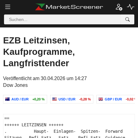
EZB Leitzinsen,
Kaufprogramme,
Langfristtender
Veröffentlicht am 30.04.2026 um 14:27
Dow Jones
AUD / EUR
+0,20 %
USD / EUR
-0,28 %
GBP / EUR
-0,02 %
== 

++++++ LEITZINSEN ++++++ 

.           Haupt-  Einlagen-  Spitzen-  Forward 

Sitzung   Refi-Satz   Satz    Refi-Satz  Guidance 
