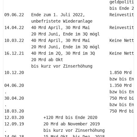
                                           geldpolitisc
                                           bis Ende 202
09.06.22   Ende zum 1. Juli 2022,          Reinvestiti
           unbefristete Wiederanlage 

14.04.22   40 Mrd April, 30 Mrd Mai        Reinvestiti
           20 Mrd Juni, Ende im 3Q mögl 

10.03.22   40 Mrd April, 30 Mrd Mai        Keine Netto
           20 Mrd Juni, Ende im 3Q mögl 

16.12.21   40 Mrd im 2Q, 30 Mrd im 3Q      Keine Netto
           20 Mrd ab Okt 

           bis kurz vor Zinserhöhung 

10.12.20                                   1.850 Mrd b
                                           bzw bis Ende
04.06.20                                   1.350 Mrd b
.                                          bzw bis Ende
30.04.20                                   750 Mrd bis 
.                                          bzw bis Ende
18.03.20                                   750 Mrd bis 
12.03.20        +120 Mrd bis Ende 2020 

12.09.19        20 Mrd ab November 2019 

.               bis kurz vor Zinserhöhung 

14.06.18        15 Mrd Okt. bis Dez. 2018 
