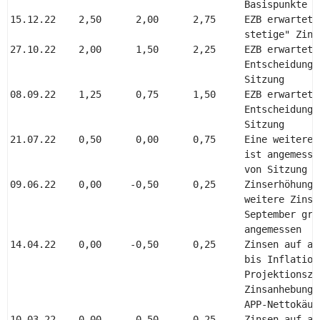
                                         Basispunkte be
15.12.22    2,50      2,00      2,75     EZB erwartet 
                                         stetige" Zins
27.10.22    2,00      1,50      2,25     EZB erwartet 
                                         Entscheidunge
                                         Sitzung 

08.09.22    1,25      0,75      1,50     EZB erwartet 
                                         Entscheidunge
                                         Sitzung 

21.07.22    0,50      0,00      0,75     Eine weitere 
                                         ist angemesse
                                         von Sitzung zu
09.06.22    0,00     -0,50      0,25     Zinserhöhung 
                                         weitere Zinse
                                         September gra
                                         angemessen 

14.04.22    0,00     -0,50      0,25     Zinsen auf akt
                                         bis Inflation
                                         Projektionsze
                                         Zinsanhebung 
                                         APP-Nettokäufe
10.03.22    0,00     -0,50      0,25     Zinsen auf akt