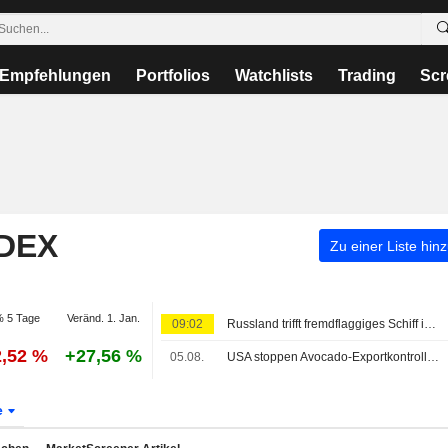
Empfehlungen
Portfolios
Watchlists
Trading
Scr
NDEX
Zu einer Liste hin
 5 Tage
Veränd. 1. Jan.
09:02
Russland trifft fremdflaggiges Schiff im Schwarzen Meer der Ukraine, ein Toter, sagt Gouverneur von Odesa
2,52 %
+27,56 %
05.08.
USA stoppen Avocado-Exportkontrollen im mexikanischen Michoacán nach Sicherheitswarnung
e