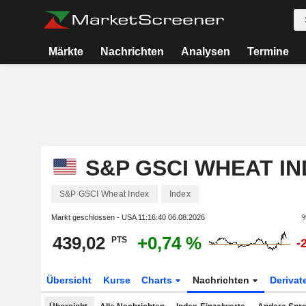
Märkte
Nachrichten
Analysen
Termine
S&P GSCI WHEAT I
S&P GSCI Wheat Index
Index
Markt geschlossen - USA
11:16:40 06.08.2026
%
439,02
+0,74 %
PTS
-
Übersicht
Kurse
Charts
Nachrichten
Derivat