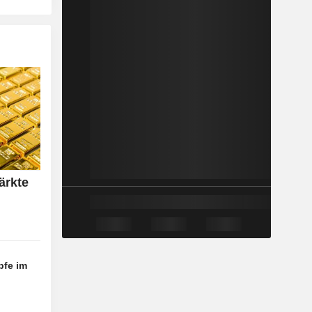
ärkte
pfe im