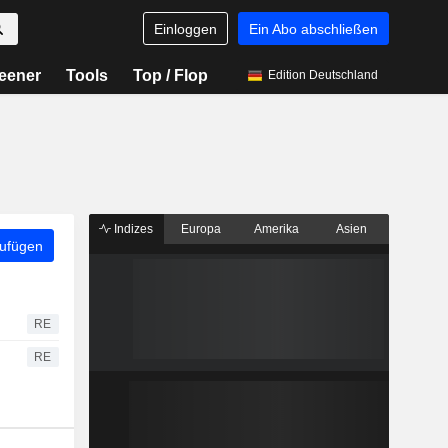
Einloggen
Ein Abo abschließen
eener
Tools
Top / Flop
Edition Deutschland
Indizes
Europa
Amerika
Asien
zufügen
RE
RE