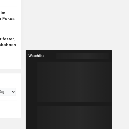
 im
n Fokus
 fester,
jabohnen
Watchlist