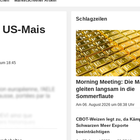
achen
MarketScreener Artikel
Schlagzeilen
n US-Mais
 um 18:45
Morning Meeting: Die M
gleiten langsam in die
Sommerflaute
Am 06. August 2026 um 08:38 Uhr
CBOT-Weizen legt zu, da Käm
Schwarzen Meer Exporte
beeinträchtigen