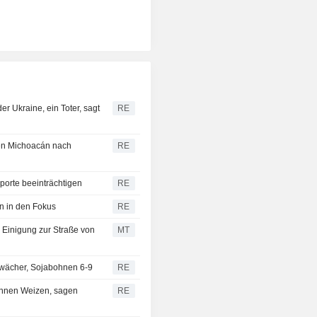
er Ukraine, ein Toter, sagt
RE
en Michoacán nach
RE
orte beeinträchtigen
RE
n in den Fokus
RE
e Einigung zur Straße von
MT
hwächer, Sojabohnen 6-9
RE
onnen Weizen, sagen
RE