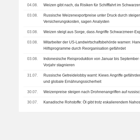
04.08.
Weizen gibt nach, da Risiken für Schifffahrt im Schwarz
03.08.
Russische Weizenexportpreise unter Druck durch steige
Versicherungskosten, sagen Analysten
03.08.
Weizen steigt aus Sorge, dass Angriffe Schwarzmeer-Exp
03.08.
Mitarbeiter der US-Landwirtschaftsbehörde warnen: Han
Hilfsprogramme durch Reorganisation gefährdet
03.08.
Indonesische Reisproduktion von Januar bis September
Vorjahr stagnieren
31.07.
Russische Getreidelobby warnt: Kiews Angriffe gefähr
und globale Ernährungssicherheit
30.07.
Weizenpreise steigen nach Drohnenangriffen auf russis
30.07.
Kanadische Rohstoffe: Öl gibt trotz eskalierendem Nahost