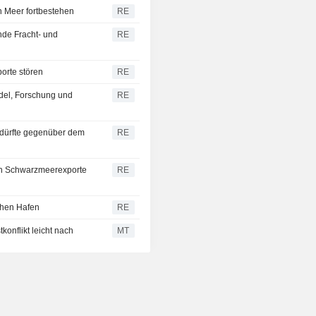
en Meer fortbestehen
RE
nde Fracht- und
RE
orte stören
RE
del, Forschung und
RE
 dürfte gegenüber dem
RE
den Schwarzmeerexporte
RE
chen Hafen
RE
konflikt leicht nach
MT