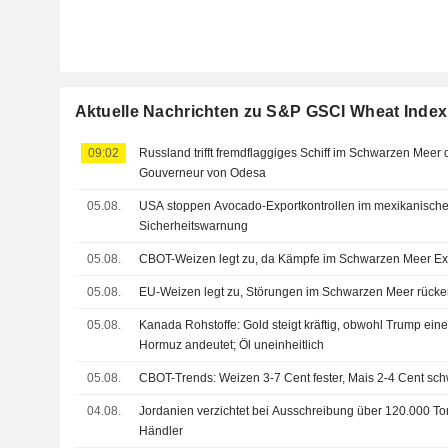
Aktuelle Nachrichten zu S&P GSCI Wheat Index
09:02
Russland trifft fremdflaggiges Schiff im Schwarzen Meer d
Gouverneur von Odesa
05.08.
USA stoppen Avocado-Exportkontrollen im mexikanisch
Sicherheitswarnung
05.08.
CBOT-Weizen legt zu, da Kämpfe im Schwarzen Meer Exp
05.08.
EU-Weizen legt zu, Störungen im Schwarzen Meer rücke
05.08.
Kanada Rohstoffe: Gold steigt kräftig, obwohl Trump ein
Hormuz andeutet; Öl uneinheitlich
05.08.
CBOT-Trends: Weizen 3-7 Cent fester, Mais 2-4 Cent sc
04.08.
Jordanien verzichtet bei Ausschreibung über 120.000 T
Händler