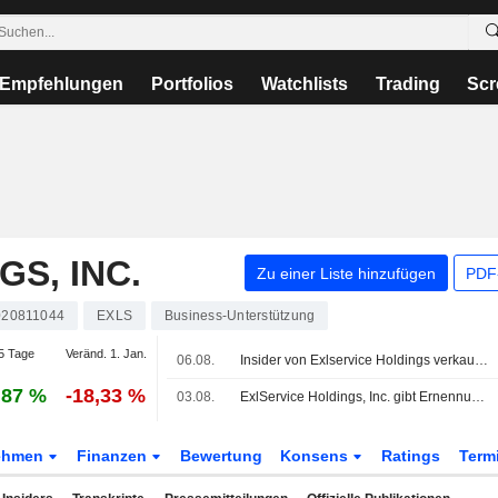
Empfehlungen
Portfolios
Watchlists
Trading
Scr
S, INC.
Zu einer Liste hinzufügen
PDF-
20811044
EXLS
Business-Unterstützung
5 Tage
Veränd. 1. Jan.
06.08.
Insider von Exlservice Holdings verkauft Aktien im Wert von 384.890 USD, wie aus einer jüngsten SEC-Meldung hervorgeht
,87 %
-18,33 %
03.08.
ExlService Holdings, Inc. gibt Ernennung von Radha Ramaswami Basu zur Executive Vice President, Leiterin von iMerit und Mitglied des Executive Committee bekannt
ehmen
Finanzen
Bewertung
Konsens
Ratings
Term