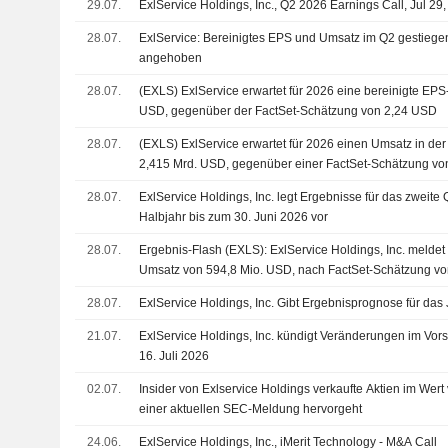
29.07.
ExlService Holdings, Inc., Q2 2026 Earnings Call, Jul 29
28.07.
ExlService: Bereinigtes EPS und Umsatz im Q2 gestiegen
angehoben
28.07.
(EXLS) ExlService erwartet für 2026 eine bereinigte EP
USD, gegenüber der FactSet-Schätzung von 2,24 USD
28.07.
(EXLS) ExlService erwartet für 2026 einen Umsatz in der
2,415 Mrd. USD, gegenüber einer FactSet-Schätzung vo
28.07.
ExlService Holdings, Inc. legt Ergebnisse für das zweite 
Halbjahr bis zum 30. Juni 2026 vor
28.07.
Ergebnis-Flash (EXLS): ExlService Holdings, Inc. meldet 
Umsatz von 594,8 Mio. USD, nach FactSet-Schätzung v
28.07.
ExlService Holdings, Inc. Gibt Ergebnisprognose für das
21.07.
ExlService Holdings, Inc. kündigt Veränderungen im Vor
16. Juli 2026
02.07.
Insider von Exlservice Holdings verkaufte Aktien im Wer
einer aktuellen SEC-Meldung hervorgeht
24.06.
ExlService Holdings, Inc., iMerit Technology - M&A Call