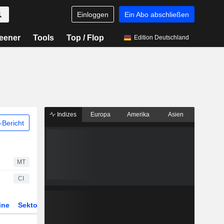
Einloggen
Ein Abo abschließen
eener
Tools
Top / Flop
Edition Deutschland
Indizes
Europa
Amerika
Asien
Bericht
MT
CI
ine
Sektor
Derivate
ETFs