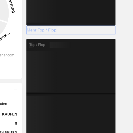
Mehr Top / Flop
Top / Flop
ufen
KAUFEN
9
34,66
USD