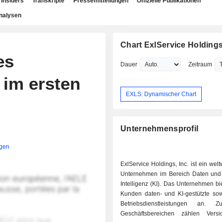
Insiders
Transkripte
Pressemitteilungen
Offizielle Publikationen
nalysen
Chart ExlService Holdings,
es
Dauer
Zeitraum
 im ersten
EXLS: Dynamischer Chart
Unternehmensprofil
igen
ExlService Holdings, Inc. ist ein welt
Unternehmen im Bereich Daten und 
Intelligenz (KI). Das Unternehmen bi
Kunden daten- und KI-gestützte sowi
Betriebsdienstleistungen an. 
Geschäftsbereichen zählen Versi