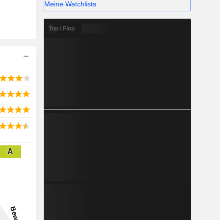
Meine Watchlists
gen. Der
ich auf die
merikas.
Top / Flop
A