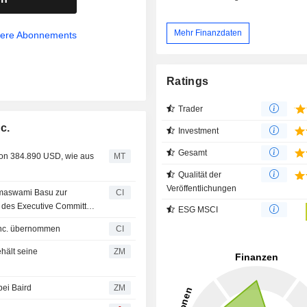
Unternehmensdienstleistun
Geschäftsbereich IGM konzentriert s
Mehr Finanzdaten
sere Abonnements
globale Reichweite außerhalb Norda
Ratings
Trader
c.
Investment
Gesamt
 von 384.890 USD, wie aus
MT
Qualität der
Veröffentlichungen
amaswami Basu zur
CI
ed des Executive Committee
ESG MSCI
 Inc. übernommen
CI
ZM
Kaufen bei Baird
ZM