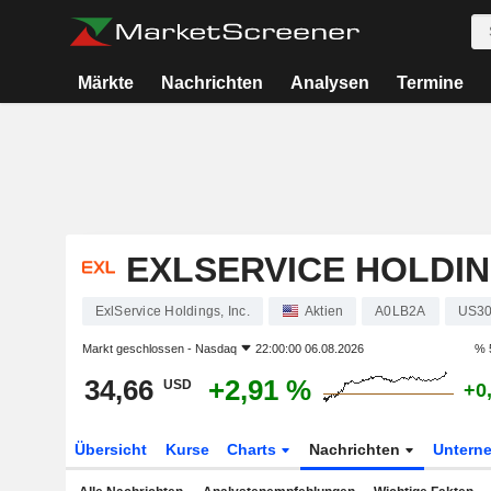
Märkte
Nachrichten
Analysen
Termine
EXLSERVICE HOLDING
ExlService Holdings, Inc.
Aktien
A0LB2A
US30
Markt geschlossen -
Nasdaq
22:00:00 06.08.2026
% 
34,66
+2,91 %
USD
+0
Übersicht
Kurse
Charts
Nachrichten
Untern