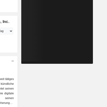
 Inc.
weit tätiges
künstliche
etet seinen
e digitale
Zu seinen
cherungen,