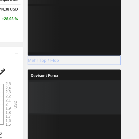
44,38
USD
+28,03 %
Mehr Top / Flop
Devisen / Forex