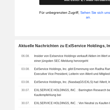
Für unbegrenzten Zugriff,
Sehen Sie sich un
an.
Aktuelle Nachrichten zu ExlService Holdings, In
06.08.
Insider von Exlservice Holdings verkauft Aktien im Wert
einer jüngsten SEC-Meldung hervorgeht
03.08.
ExlService Holdings, Inc. gibt Ernennung von Radha R
Executive Vice President, Leiterin von iMerit und Mitgli
bekannt
03.08.
ExlService Holdings, Inc. (NasdaqGS:EXLS) hat I Merit,
30.07.
EXLSERVICE HOLDINGS, INC. : Barrington Research behält seine
Kaufempfehlung bei
30.07.
EXLSERVICE HOLDINGS, INC. : Von Neutral zu 