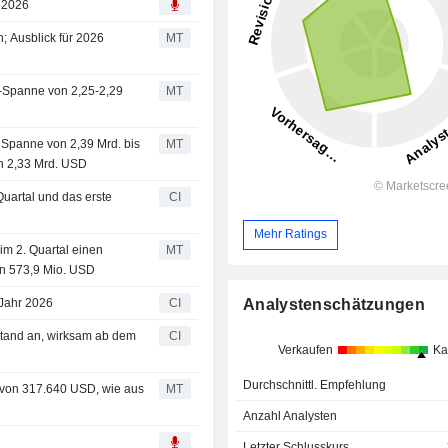
, 2026
; Ausblick für 2026
MT
S-Spanne von 2,25-2,29
MT
 Spanne von 2,39 Mrd. bis
MT
n 2,33 Mrd. USD
Quartal und das erste
CI
Mehr Ratings
im 2. Quartal einen
MT
on 573,9 Mio. USD
Analystenschätzungen
 Jahr 2026
CI
stand an, wirksam ab dem
CI
Verkaufen
Ka
Durchschnittl. Empfehlung
t von 317.640 USD, wie aus
MT
Anzahl Analysten
Letzter Schlusskurs