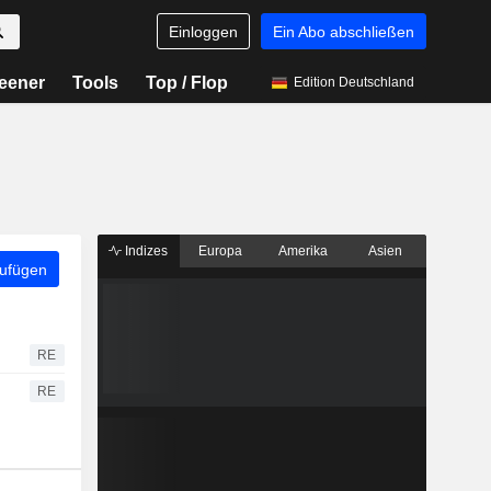
Einloggen
Ein Abo abschließen
eener
Tools
Top / Flop
Edition Deutschland
Indizes
Europa
Amerika
Asien
zufügen
RE
RE