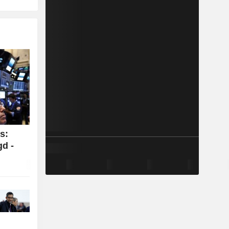
s:
gd -