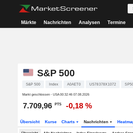
Märkte
Nachrichten
Analysen
Termine
S&P 500
S&P 500
Index
A0AET0
US78378X1072
SP5
Markt geschlossen - USA
00:32:46 07.08.2026
7.709,96
-0,18 %
PTS
Übersicht
Kurse
Charts
Nachrichten
Heatma