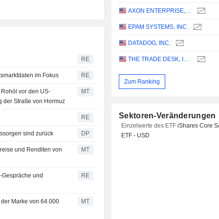
AXON ENTERPRISE, INC.
EPAM SYSTEMS, INC.
DATADOG, INC.
RE
THE TRADE DESK, INC.
itsmarktdaten im Fokus
RE
Zum Ranking
t Rohöl vor den US-
MT
g der Straße von Hormuz
Sektoren-Veränderungen
RE
Einzelwerte des ETF
iShares Core 
nssorgen sind zurück
DP
ETF - USD
reise und Renditen von
MT
st-Gespräche und
RE
r der Marke von 64.000
MT