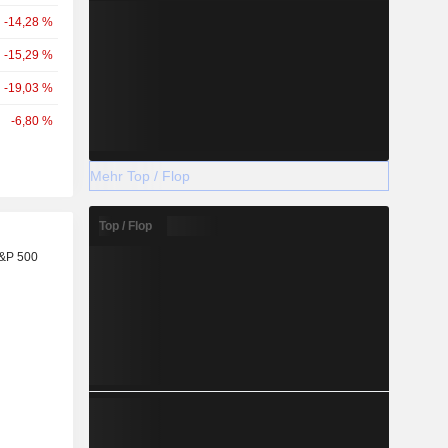
-14,28 %
-15,29 %
-19,03 %
-6,80 %
Mehr Top / Flop
Top / Flop
S&P 500