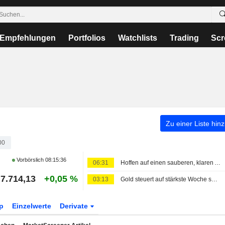
Empfehlungen
Portfolios
Watchlists
Trading
Scr
Zu einer Liste hin
00
Vorbörslich
08:15:36
06:31
Hoffen auf einen sauberen, klaren Arbeitsmarktbericht
7.714,13
+0,05 %
03:13
Gold steuert auf stärkste Woche seit Januar zu, US-Arbeitsmarktdaten im Fokus
p
Einzelwerte
Derivate