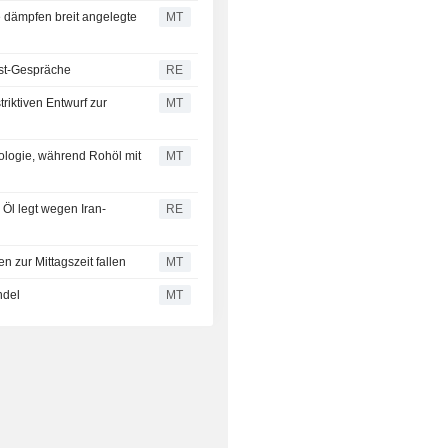
e dämpfen breit angelegte
MT
ost-Gespräche
RE
riktiven Entwurf zur
MT
nologie, während Rohöl mit
MT
Öl legt wegen Iran-
RE
zur Mittagszeit fallen
MT
ndel
MT