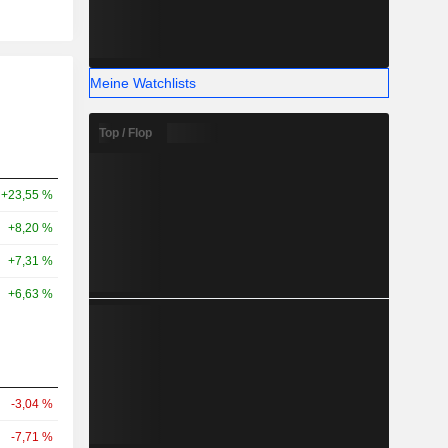
Meine Watchlists
Top / Flop
+23,55 %
+8,20 %
+7,31 %
+6,63 %
-3,04 %
-7,71 %