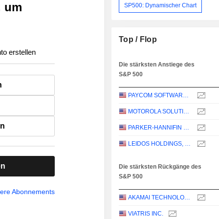
, um
SP500: Dynamischer Chart
Top / Flop
to erstellen
Die stärksten Anstiege des
S&P 500
n
PAYCOM SOFTWARE, INC.
MOTOROLA SOLUTIONS, INC.
en
PARKER-HANNIFIN CORPORATION
LEIDOS HOLDINGS, INC.
en
Die stärksten Rückgänge des
S&P 500
sere Abonnements
AKAMAI TECHNOLOGIES, INC.
VIATRIS INC.