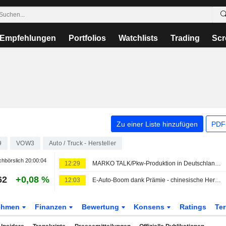
Empfehlungen
Portfolios
Watchlists
Trading
Scr
Zu einer Liste hinzufügen
PDF-
9
VOW3
Auto / Truck - Hersteller
hbörslich
20:00:04
12:29
MARKO TALK/Pkw-Produktion in Deutschland sinkt im Juli
62
+0,08 %
12:03
E-Auto-Boom dank Prämie - chinesische Hersteller profitieren
ehmen
Finanzen
Bewertung
Konsens
Ratings
Te