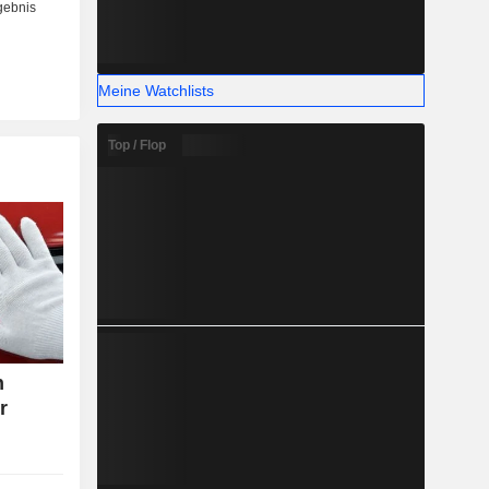
Meine Watchlists
Top / Flop
n
r