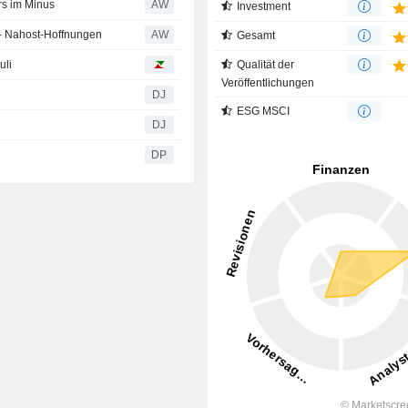
rs im Minus
AW
Investment
e - Nahost-Hoffnungen
AW
Gesamt
uli
Qualität der
Veröffentlichungen
DJ
ESG MSCI
DJ
DP