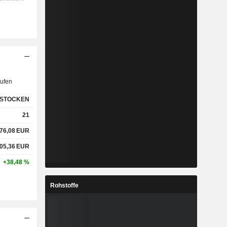
ufen
STOCKEN
21
76,08
EUR
05,36
EUR
+38,48 %
Rohstoffe