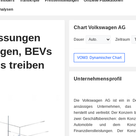
Insiders
Transkripte
Pressemitteilungen
Offizielle Publikationen
nalysen
Chart Volkswagen AG
assungen
Dauer
Zeitraum
egen, BEVs
VOW3: Dynamischer Chart
s treiben
Unternehmensprofil
Die Volkswagen AG ist ein in De
n
ansässiges Unternehmen, das 
herstellt und vertreibt. Der Konzern 
zwei Geschäftsbereichen: dem Konz
Automobile und dem Konzer
Finanzdienstleistungen. Der Konz