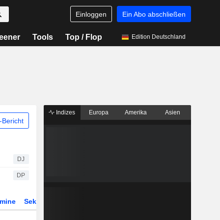
Einloggen
Ein Abo abschließen
eener
Tools
Top / Flop
Edition Deutschland
Indizes
Europa
Amerika
Asien
Bericht
DJ
DP
rmine
Sektor
Derivate
ETFs