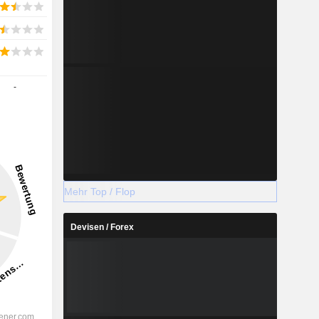
-
Mehr Top / Flop
Devisen / Forex