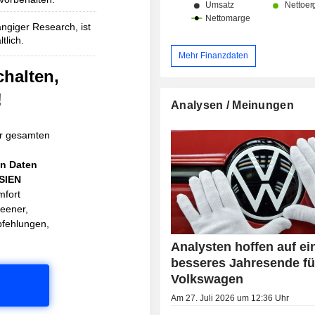
ngiger Research, ist
tlich.
Mehr Finanzdaten
chalten,
!
Analysen / Meinungen
r gesamten
en Daten
ASIEN
mfort
reener,
pfehlungen,
Analysten hoffen auf ei
besseres Jahresende fü
Volkswagen
Am 27. Juli 2026 um 12:36 Uhr