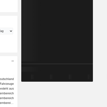
utschland
Fahrzeuge
besteht aus
ernbereich
nbereich
ernbereich