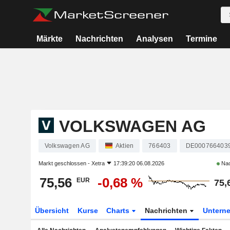
Märkte
Nachrichten
Analysen
Termine
VOLKSWAGEN AG
Volkswagen AG
Aktien
766403
DE000766403
Markt geschlossen -
Xetra
17:39:20 06.08.2026
Nac
75,56
-0,68 %
EUR
75,
Übersicht
Kurse
Charts
Nachrichten
Untern