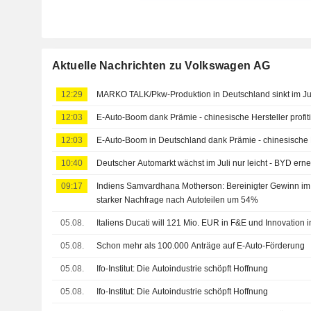
Aktuelle Nachrichten zu Volkswagen AG
12:29
MARKO TALK/Pkw-Produktion in Deutschland sinkt im Ju
12:03
E-Auto-Boom dank Prämie - chinesische Hersteller profit
12:03
E-Auto-Boom in Deutschland dank Prämie - chinesische He
10:40
Deutscher Automarkt wächst im Juli nur leicht - BYD ern
09:17
Indiens Samvardhana Motherson: Bereinigter Gewinn im 1
starker Nachfrage nach Autoteilen um 54%
05.08.
Italiens Ducati will 121 Mio. EUR in F&E und Innovation i
05.08.
Schon mehr als 100.000 Anträge auf E-Auto-Förderung
05.08.
Ifo-Institut: Die Autoindustrie schöpft Hoffnung
05.08.
Ifo-Institut: Die Autoindustrie schöpft Hoffnung