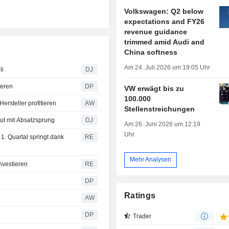
Volkswagen: Q2 below
expectations and FY26
revenue guidance
trimmed amid Audi and
China softness
Am 24. Juli 2026 um 19:05 Uhr
li
DJ
ieren
DP
VW erwägt bis zu
100.000
rsteller profitieren
AW
Stellenstreichungen
eut mit Absatzsprung
DJ
Am 26. Juni 2026 um 12:19
Uhr
. Quartal springt dank
RE
Mehr Analysen
nvestieren
RE
DP
Ratings
AW
DP
Trader