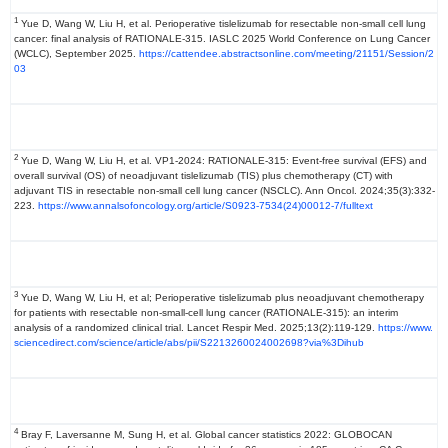
1
Yue D, Wang W, Liu H, et al. Perioperative tislelizumab for resectable non-small cell lung
cancer: final analysis of RATIONALE-315. IASLC 2025 World Conference on Lung Cancer
(WCLC), September 2025.
https://cattendee.abstractsonline.com/meeting/21151/Session/2
03
2
Yue D, Wang W, Liu H, et al. VP1-2024: RATIONALE-315: Event-free survival (EFS) and
overall survival (OS) of neoadjuvant tislelizumab (TIS) plus chemotherapy (CT) with
adjuvant TIS in resectable non-small cell lung cancer (NSCLC). Ann Oncol. 2024;35(3):332-
223.
https://www.annalsofoncology.org/article/S0923-7534(24)00012-7/fulltext
3
Yue D, Wang W, Liu H, et al; Perioperative tislelizumab plus neoadjuvant chemotherapy
for patients with resectable non-small-cell lung cancer (RATIONALE-315): an interim
analysis of a randomized clinical trial. Lancet Respir Med. 2025;13(2):119-129.
https://www.
sciencedirect.com/science/article/abs/pii/S2213260024002698?via%3Dihub
4
Bray F, Laversanne M, Sung H, et al. Global cancer statistics 2022: GLOBOCAN