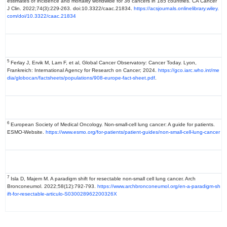
estimates of incidence and mortality worldwide for 36 cancers in 185 countries. CA Cancer
J Clin. 2022;74(3):229-263. doi:10.3322/caac.21834.
https://acsjournals.onlinelibrary.wiley.
com/doi/10.3322/caac.21834
5
Ferlay J, Ervik M, Lam F, et al, Global Cancer Observatory: Cancer Today. Lyon,
Frankreich: International Agency for Research on Cancer; 2024.
https://gco.iarc.who.int/me
dia/globocan/factsheets/populations/908-europe-fact-sheet.pdf
.
6
European Society of Medical Oncology. Non-small-cell lung cancer: A guide for patients.
ESMO-Website.
https://www.esmo.org/for-patients/patient-guides/non-small-cell-lung-cancer
7
Isla D, Majem M. A paradigm shift for resectable non-small cell lung cancer. Arch
Bronconeumol. 2022;58(12):792-793.
https://www.archbronconeumol.org/en-a-paradigm-sh
ift-for-resectable-articulo-S030028962200326X