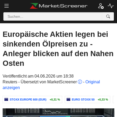
Europäische Aktien legen bei
sinkenden Ölpreisen zu -
Anleger blicken auf den Nahen
Osten
Veröffentlicht am 04.06.2026 um 18:38
Reuters - Übersetzt von MarketScreener
-
Original
anzeigen
STOXX EUROPE 600 (EUR)
+0,31 %
EURO STOXX 50
+0,33 %