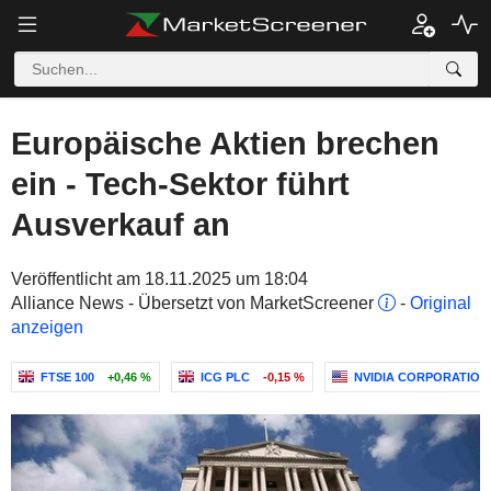
Europäische Aktien brechen
ein - Tech-Sektor führt
Ausverkauf an
Veröffentlicht am 18.11.2025 um 18:04
Alliance News - Übersetzt von MarketScreener
-
Original
anzeigen
FTSE 100
+0,46 %
ICG PLC
-0,15 %
NVIDIA CORPORATION