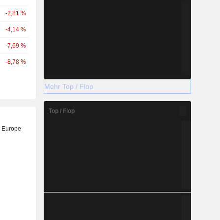
-2,81 %
-4,14 %
-7,69 %
-8,78 %
Mehr Top / Flop
Top / Flop
 Europe