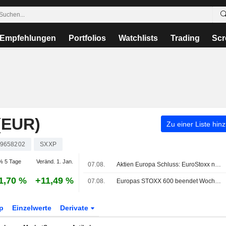
Empfehlungen
Portfolios
Watchlists
Trading
Scr
(EUR)
Zu einer Liste hin
9658202
SXXP
% 5 Tage
Veränd. 1. Jan.
07.08.
Aktien Europa Schluss: EuroStoxx nach US-Jobdaten weiter auf Rekordkurs
1,70 %
+11,49 %
07.08.
Europas STOXX 600 beendet Woche dank Rückenwind durch Ergebnisse und schwächere US-Arbeitsmarktdaten auf Rekordhoch
p
Einzelwerte
Derivate