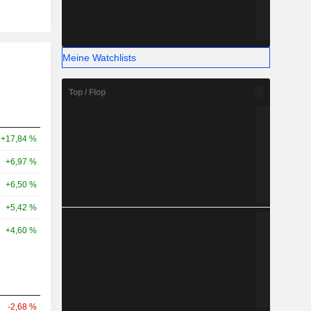
Meine Watchlists
Top / Flop
+17,84 %
+6,97 %
+6,50 %
+5,42 %
+4,60 %
-2,68 %