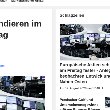
achen
MarketScreener Artikel
Schlagzeilen
ndieren im
ag
Europäische Aktien sch
igen
am Freitag fester - Anle
beobachten Entwicklun
Nahen Osten
Am 07. August 2026 um 17:48 Uhr
Persischer Golf und
Unternehmensgewinne
stützen Europas Börsen