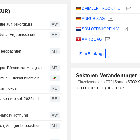
DAIMLER TRUCK HOLDING AG
EUR)
AURUBIS AG
ter auf Rekordkurs
AW
SBM OFFSHORE N.V.
urch Ergebnisse und
RE
AMRIZE AG
er beobachten
MT
Zum Ranking
as Börsen zur Mittagszeit
MT
Sektoren-Veränderungen
us, Eutelsat bricht ein
Einzelwerte des ETF
iShares STOXX
600 UCITS ETF (DE) - EUR
t im Fokus
RE
sen wie seit 2022 nicht
RE
- Nahost-Hoffnung
AW
ich, Anleger beobachten
MT