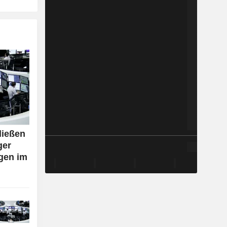
ließen
ger
gen im