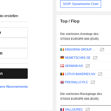
SXXP: Dynamischer Chart
to erstellen
Top / Flop
n
Die stärksten Anstiege des
STOXX EUROPE 600 (EUR)
KINGSPAN GROUP PLC
en
NEMETSCHEK SE
GENMAB A/S
en
LOTUS BAKERIES NV
FRESNILLO PLC
sere Abonnements
Die stärksten Rückgänge des
STOXX EUROPE 600 (EUR)
VALLOUREC