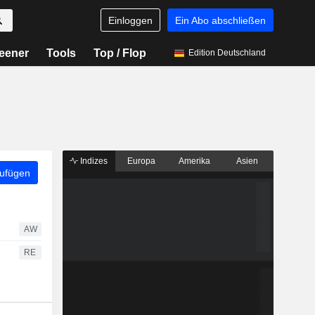
Einloggen
Ein Abo abschließen
eener
Tools
Top / Flop
Edition Deutschland
Indizes
Europa
Amerika
Asien
zufügen
AW
RE