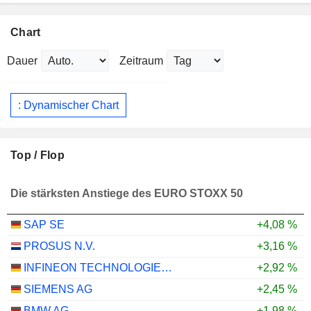
Chart
Dauer
Zeitraum
: Dynamischer Chart
Top / Flop
Die stärksten Anstiege des EURO STOXX 50
SAP SE
+4,08 %
PROSUS N.V.
+3,16 %
INFINEON TECHNOLOGIES AG
+2,92 %
SIEMENS AG
+2,45 %
BMW AG
+1,98 %