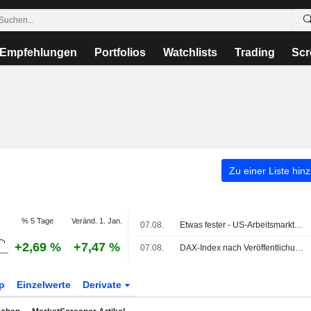
Empfehlungen
Portfolios
Watchlists
Trading
Scr
Zu einer Liste hin
% 5 Tage
Veränd. 1. Jan.
07.08.
Etwas fester - US-Arbeitsmarktbericht lindert Zinssorgen
+2,69 %
+7,47 %
07.08.
DAX-Index nach Veröffentlichung deutscher Industrie- und Handelsdaten fester
p
Einzelwerte
Derivate