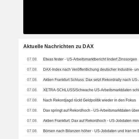
Aktuelle Nachrichten zu DAX
07.08.
Etwas fester - US-Arbeitsmarktbericht lindert Zinssorgen
07.08.
DAX-Index nach Veröffentlichung deutscher Industrie- u
07.08.
Aktien Frankfurt Schluss: Dax setzt Rekordrally nach US-J
07.08.
XETRA-SCHLUSS/Schwache US-Arbeitsmarktdaten schie
07.08.
Nach Rekordjagd rückt Geldpolitik wieder in den Fokus
07.08.
Dax springt auf Rekordhoch - US-Arbeitsmarktdaten üb
07.08.
Aktien Frankfurt: Dax auf Rekordhoch - US-Jobdaten mi
07.08.
Börsen nach Bilanzen höher - US-Jobdaten und Iran im B