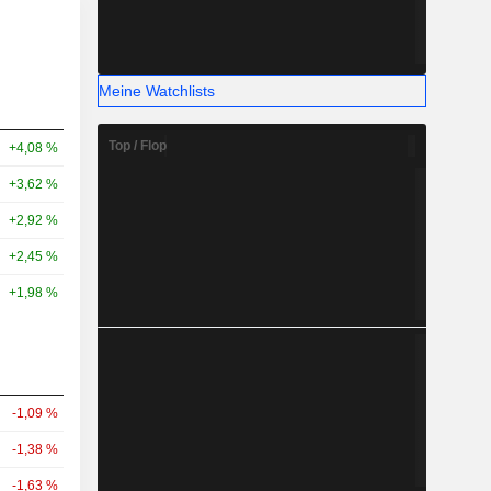
Meine Watchlists
Top / Flop
+4,08 %
+3,62 %
+2,92 %
+2,45 %
+1,98 %
-1,09 %
-1,38 %
-1,63 %