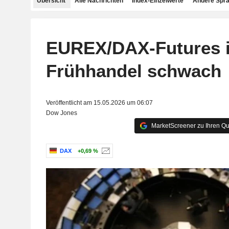
Übersicht
Alle Nachrichten
Index-Einzelwerte
Andere Spr
EUREX/DAX-Futures 
Frühhandel schwach
Veröffentlicht am 15.05.2026 um 06:07
Dow Jones
MarketScreener zu Ihren Qu
DAX
+0,69 %