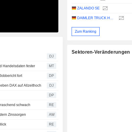
ZALANDO SE
DAIMLER TRUCK HOLDING AG
Zum Ranking
Sektoren-Veränderungen
DJ
nd Handelsdaten fester
MT
obbericht fort
DP
ben DAX auf Allzeithoch
DJ
DP
erraschend schwach
RE
ndern Zinssorgen
AW
lick
RE