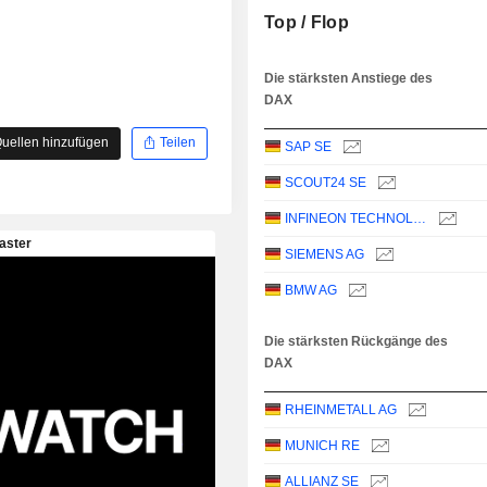
Top / Flop
Die stärksten Anstiege des
DAX
uellen hinzufügen
Teilen
SAP SE
SCOUT24 SE
INFINEON TECHNOLOGIES AG
SIEMENS AG
BMW AG
Die stärksten Rückgänge des
DAX
RHEINMETALL AG
MUNICH RE
ALLIANZ SE