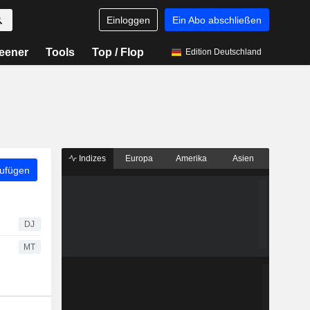
Einloggen
Ein Abo abschließen
eener
Tools
Top / Flop
Edition Deutschland
Indizes
Europa
Amerika
Asien
zufügen
DJ
MT