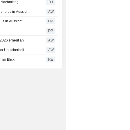
 Nachmittag
DJ
enplus in Aussicht
AW
lus in Aussicht
DP
DP
2026 erneut an
AW
ran-Unsicherheit
AW
 im Blick
RE