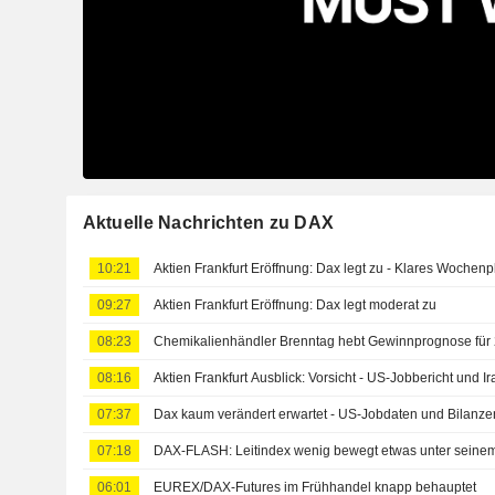
Aktuelle Nachrichten zu DAX
10:21
Aktien Frankfurt Eröffnung: Dax legt zu - Klares Wochenp
09:27
Aktien Frankfurt Eröffnung: Dax legt moderat zu
08:23
Chemikalienhändler Brenntag hebt Gewinnprognose für 
08:16
Aktien Frankfurt Ausblick: Vorsicht - US-Jobbericht und I
07:37
Dax kaum verändert erwartet - US-Jobdaten und Bilanzen
07:18
DAX-FLASH: Leitindex wenig bewegt etwas unter sein
06:01
EUREX/DAX-Futures im Frühhandel knapp behauptet