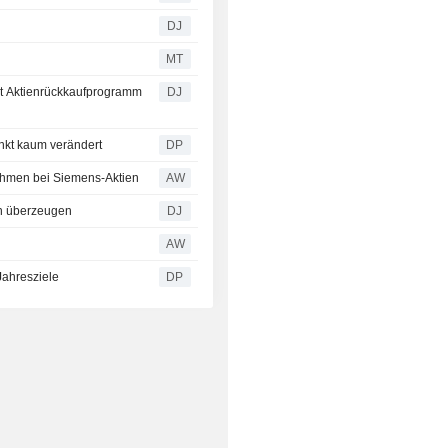
DJ
MT
 Aktienrückkaufprogramm
DJ
nkt kaum verändert
DP
nahmen bei Siemens-Aktien
AW
n überzeugen
DJ
AW
Jahresziele
DP