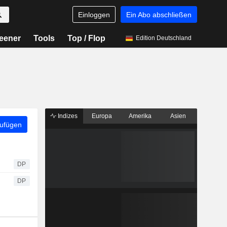
Einloggen
Ein Abo abschließen
eener
Tools
Top / Flop
Edition Deutschland
Indizes
Europa
Amerika
Asien
zufügen
DP
DP