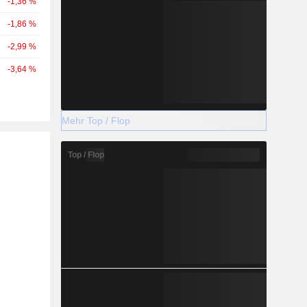
-1,36 %
-1,86 %
-2,99 %
-3,64 %
Mehr Top / Flop
Top / Flop