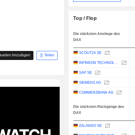
Top / Flop
Die stärksten Anstiege des
DAX
SCOUT24 SE
uellen hinzufügen
Teilen
INFINEON TECHNOLOGIES AG
SAP SE
SIEMENS AG
COMMERZBANK AG
Die stärksten Rückgänge des
DAX
ZALANDO SE