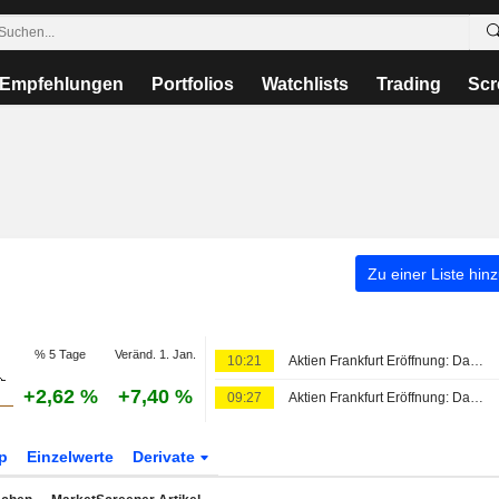
Empfehlungen
Portfolios
Watchlists
Trading
Scr
Zu einer Liste hin
% 5 Tage
Veränd. 1. Jan.
10:21
Aktien Frankfurt Eröffnung: Dax legt zu - Klares Wochenplus in Aussicht
+2,62 %
+7,40 %
09:27
Aktien Frankfurt Eröffnung: Dax legt moderat zu
p
Einzelwerte
Derivate