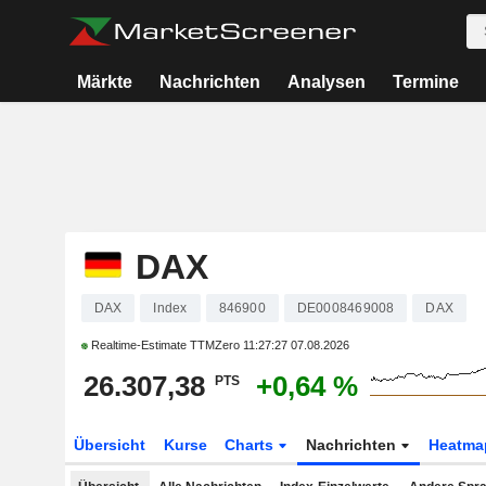
Märkte
Nachrichten
Analysen
Termine
DAX
DAX
Index
846900
DE0008469008
DAX
Realtime-Estimate TTMZero
11:27:27 07.08.2026
26.307,38
+0,64 %
PTS
Übersicht
Kurse
Charts
Nachrichten
Heatma