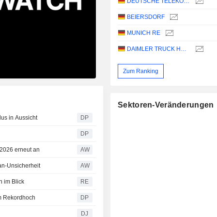
DEUTSCHE TELEKOM AG
BEIERSDORF
MUNICH RE
DAIMLER TRUCK HOLDING AG
Zum Ranking
Sektoren-Veränderungen
lus in Aussicht
DP
DP
2026 erneut an
AW
ran-Unsicherheit
AW
 im Blick
RE
em Rekordhoch
DP
DJ