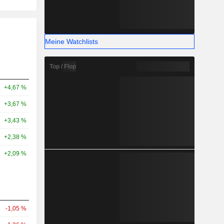
Meine Watchlists
Top / Flop
+4,67 %
+3,67 %
+3,43 %
+2,38 %
+2,09 %
-1,05 %