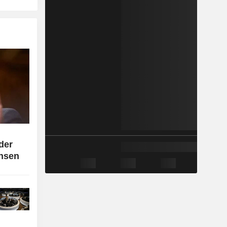
der
insen