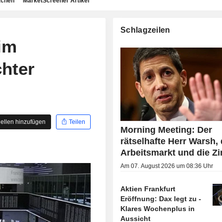
achen
MarketScreener Artikel
Schlagzeilen
im
chter
ellen hinzufügen
Teilen
Morning Meeting: Der
rätselhafte Herr Warsh, 
Arbeitsmarkt und die Z
Am 07. August 2026 um 08:36 Uhr
Aktien Frankfurt
Eröffnung: Dax legt zu -
Klares Wochenplus in
Aussicht