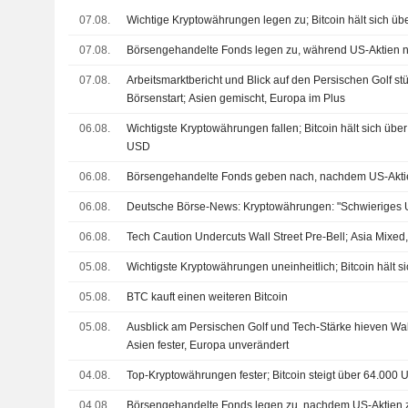
07.08.
Wichtige Kryptowährungen legen zu; Bitcoin hält sich ü
07.08.
Börsengehandelte Fonds legen zu, während US-Aktien n
07.08.
Arbeitsmarktbericht und Blick auf den Persischen Golf stü
Börsenstart; Asien gemischt, Europa im Plus
06.08.
Wichtigste Kryptowährungen fallen; Bitcoin hält sich übe
USD
06.08.
Börsengehandelte Fonds geben nach, nachdem US-Aktien 
06.08.
Deutsche Börse-News: Kryptowährungen: "Schwieriges 
06.08.
Tech Caution Undercuts Wall Street Pre-Bell; Asia Mixe
05.08.
Wichtigste Kryptowährungen uneinheitlich; Bitcoin hält 
05.08.
BTC kauft einen weiteren Bitcoin
05.08.
Ausblick am Persischen Golf und Tech-Stärke hieven Wall
Asien fester, Europa unverändert
04.08.
Top-Kryptowährungen fester; Bitcoin steigt über 64.000
04.08.
Börsengehandelte Fonds legen zu, nachdem US-Aktien z