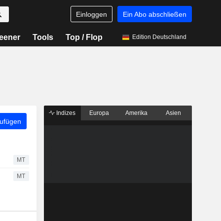
Einloggen
Ein Abo abschließen
eener
Tools
Top / Flop
Edition Deutschland
Indizes
Europa
Amerika
Asien
zufügen
MT
MT