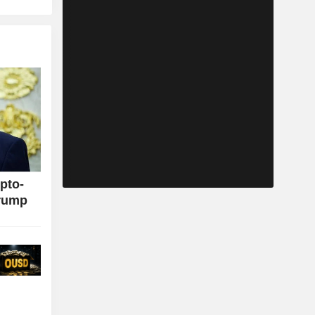
pto-
Trump