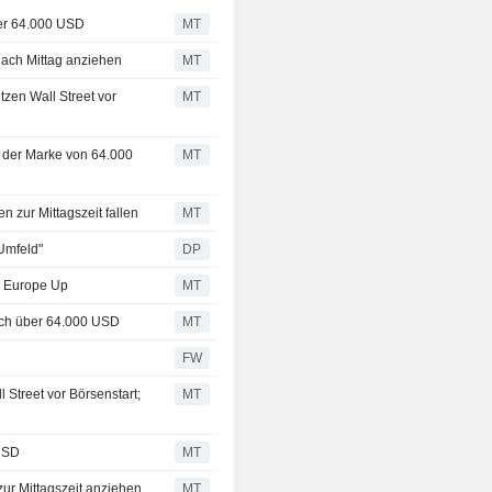
ber 64.000 USD
MT
ach Mittag anziehen
MT
tzen Wall Street vor
MT
r der Marke von 64.000
MT
zur Mittagszeit fallen
MT
Umfeld"
DP
d, Europe Up
MT
sich über 64.000 USD
MT
FW
 Street vor Börsenstart;
MT
 USD
MT
ur Mittagszeit anziehen
MT