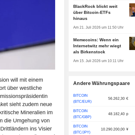
BlackRock blickt weit
über Bitcoin-ETFs
hinaus
Am 21. Juli 2026 um 11:50 Uhr
Memecoins: Wenn ein
Internetwitz mehr wiegt
als Birkenstock
Am 15. Juli 2026 um 10:11 Uhr
ion will mit einem
Andere Währungspaare
rt über westliche
missionspräsidentin
BITCOIN
56.262,30
€
(BTC/EUR)
aket sieht zudem neue
BITCOIN
ritische Mineralien im
48.182,40
p
(BTC/GBP)
 Um die Umgehung von
BITCOIN
rittländern ins Visier
10.290.200,00
¥
(BTC/JPY)