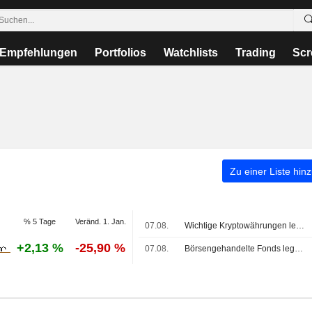
Empfehlungen
Portfolios
Watchlists
Trading
Scr
Zu einer Liste hin
% 5 Tage
Veränd. 1. Jan.
07.08.
Wichtige Kryptowährungen legen zu; Bitcoin hält sich über 64.000 USD
+2,13 %
-25,90 %
07.08.
Börsengehandelte Fonds legen zu, während US-Aktien nach Mittag anziehen