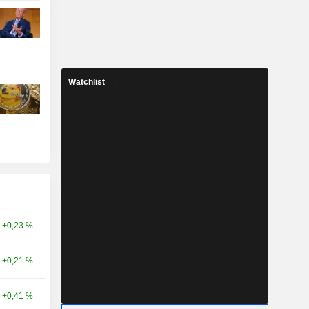
Watchlist
+0,23 %
+0,21 %
+0,41 %