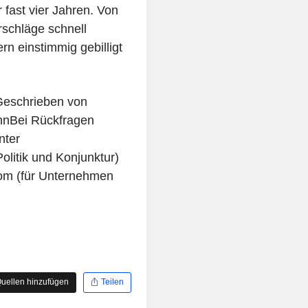
 fast vier Jahren. Von
orschläge schnell
 einstimmig gebilligt
 Geschrieben von
nnBei Rückfragen
nter
litik und Konjunktur)
om (für Unternehmen
uellen hinzufügen
Teilen