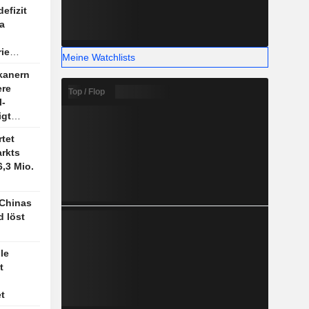
efizit
a
ie
Meine Watchlists
kanern
ere
Top / Flop
l-
igt
age
rtet
rkts
6,3 Mio.
 Chinas
d löst
le
t
t