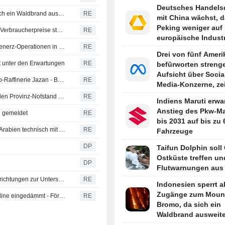
Deutsches Handelsd
Indonesien sperrt alle Zugänge zum Mount Bromo, da sich ein Waldbrand ausweitet
RE
mit China wächst, d
Peking weniger auf
Chinas Fabriktor-Inflation sinkt im Juli auf 3-Monats-Tief, Verbraucherpreise steigen langsamer
RE
europäische Industr
Mehr Beschäftigte beteiligen sich an Streik bei BHPs Eisenerz-Operationen in Port Hedland
RE
angewiesen ist
Drei von fünf Ameri
bt unter den Erwartungen
RE
befürworten streng
Aufsicht über Socia
Jemens Huthi-Rebellen melden Angriff auf Saudi-Aramco-Raffinerie Jazan - Brand gelöscht
RE
Media-Konzerne, ze
Reuters/Ipsos-Umfr
British Columbia ruft wegen zunehmender Waldbrände den Provinz-Notstand aus
RE
Indiens Maruti erwa
Anstieg des Pkw-Ma
en gemeldet
RE
bis 2031 auf bis zu 
Verteidigungspakt zwischen Türkei, Pakistan und Saudi-Arabien technisch mit NATOs Artikel 5 identisch, sagt türkischer Minister
RE
Fahrzeuge
DP
Taifun Dolphin soll
Ostküste treffen un
DP
Flutwarnungen aus
Russland meldet Angriffe auf Schiffe und militärische Einrichtungen zur Unterstützung der Ukraine in Odesa und Mykolaiv
RE
Indonesien sperrt al
Zugänge zum Moun
Libyens Waha Oil meldet Leck an der Zaqout-Sidra-Pipeline eingedämmt - Förderung nach Reparaturen wieder aufgenommen
RE
Bromo, da sich ein
Waldbrand ausweite