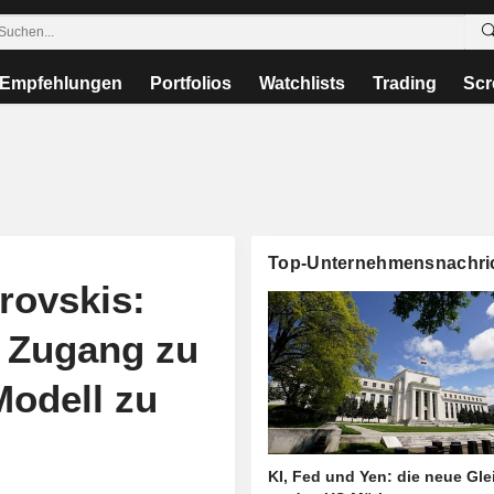
Empfehlungen
Portfolios
Watchlists
Trading
Scr
Top-Unternehmensnachri
ovskis:
t Zugang zu
Modell zu
KI, Fed und Yen: die neue Gl