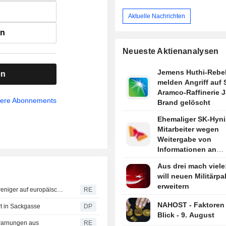
Aktuelle Nachrichten
en
Neueste Aktienanalysen
Jemens Huthi-Rebe
en
melden Angriff auf 
Aramco-Raffinerie J
sere Abonnements
Brand gelöscht
Ehemaliger SK-Hyni
Mitarbeiter wegen
Weitergabe von
Informationen an
chinesisches Unte
Aus drei mach viele
zu Haftstrafe verurte
will neuen Militärpa
berichtet Yonhap
erweitern
Deutsches Handelsdefizit mit China wächst, da Peking weniger auf europäische Industrie angewiesen ist
RE
NAHOST - Faktoren
rt in Sackgasse
DP
Blick - 9. August
utwarnungen aus
RE