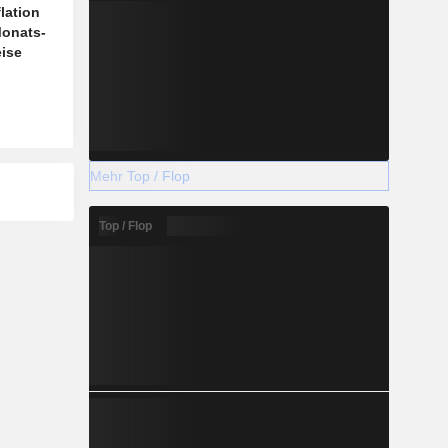
lation
Monats-
eise
Mehr Top / Flop
Top / Flop