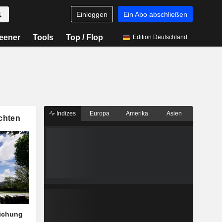
Einloggen
Ein Abo abschließen
eener
Tools
Top / Flop
Edition Deutschland
Indizes
Europa
Amerika
Asien
chten
eichung