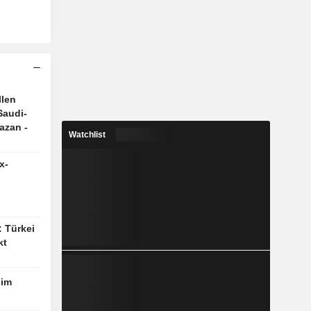
llen
Saudi-
azan -
Watchlist
x-
rnehmen
: Türkei
ilt,
kt
 im