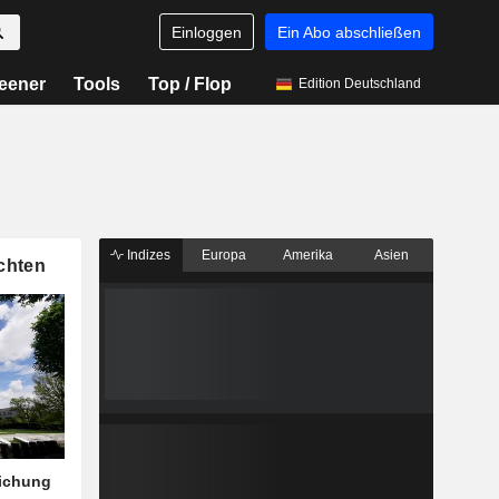
Einloggen
Ein Abo abschließen
eener
Tools
Top / Flop
Edition Deutschland
Indizes
Europa
Amerika
Asien
chten
eichung