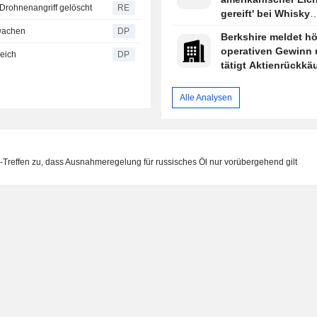
 Drohnenangriff gelöscht
RE
gereift' bei Whisky
irreführend
rwachen
DP
Berkshire meldet h
operativen Gewinn
reich
DP
tätigt Aktienrückkä
Alle Analysen
reffen zu, dass Ausnahmeregelung für russisches Öl nur vorübergehend gilt