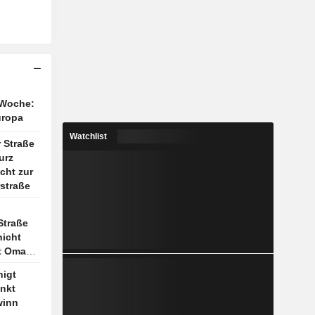
 Woche:
uropa
Watchlist
 Straße
urz
icht zur
straße
Straße
icht
t Oman
nigt
enkt
winn