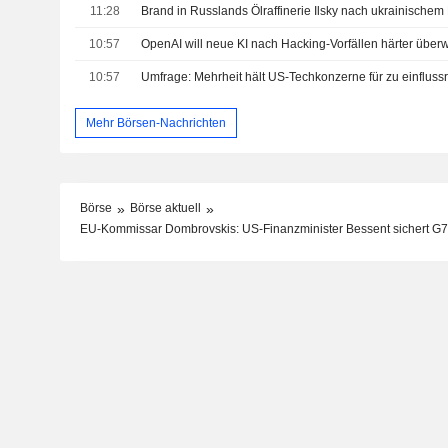
11:28
Brand in Russlands Ölraffinerie Ilsky nach ukrainischem
10:57
OpenAI will neue KI nach Hacking-Vorfällen härter übe
10:57
Umfrage: Mehrheit hält US-Techkonzerne für zu einfluss
Mehr Börsen-Nachrichten
Börse
Börse aktuell
EU-Kommissar Dombrovskis: US-Finanzminister Bessent sichert G7-T