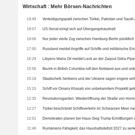
Wirtschaft : Mehr Börsen-Nachrichten
19:49
19:07
US-Senat einigt sich auf Übergangshaushalt
19:06
Nur jeder vierte Zug zwischen Hamburg-Berlin pünktlich
17:00
16:29
15:56
15:18
15:15
Schiff vor Omans Khasab von unbekanntem Projektil ge
12:35
12:27
12:01
11:48