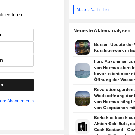
Aktuelle Nachrichten
to erstellen
Neueste Aktienanalysen
n
Börsen-Update der
Kursfeuerwerk in E
en
Iran: Abkommen zur
von Hormus steht k
bevor, reicht aber n
Öffnung der Wasser
en
Revolutionsgarden:
Wiederöffnung der 
sere Abonnements
von Hormus hängt n
von Gesprächen mi
ab
Berkshire beschleu
Aktienrückkäufe, s
Cash-Bestand - Ge