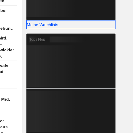
gen
bei
Meine Watchlists
hebung,
Mrd.
Top / Flop
-
wickler
,
mation
ivals
nd
 Mrd.
o:
 aus
he