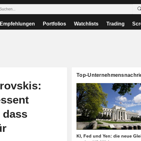
Empfehlungen
Portfolios
Watchlists
Trading
Scr
Top-Unternehmensnachri
ovskis:
essent
, dass
ür
KI, Fed und Yen: die neue Gl