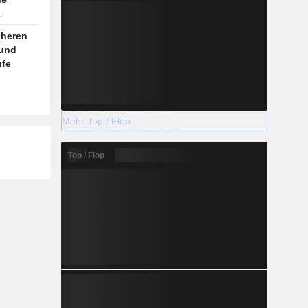
öheren
 und
ufe
Mehr Top / Flop
Top / Flop