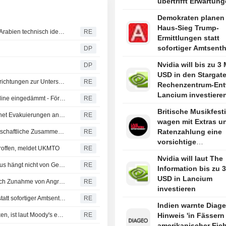
übertrifft Erwartun
Demokraten planen 
Haus-Sieg Trump-
Verteidigungspakt zwischen Türkei, Pakistan und Saudi-Arabien technisch identisch mit NATO-Artikel 5, sagt Minister
RE
Ermittlungen statt
sofortiger Amtsent
DP
sagen Quellen
Nvidia will bis zu 3 
DP
USD in den Stargate
Russland meldet Angriffe auf Schiffe und militärische Einrichtungen zur Unterstützung der Ukraine in Odesa und Mykolaiv
RE
Rechenzentrum-Ent
Lancium investieren
Libyens Waha Oil meldet Leck an der Zaqout-Sidra-Pipeline eingedämmt - Förderung nach Reparaturen wieder aufgenommen
RE
berichtet The Infor
Britische Musikfest
Bezirk in British Columbia ruft den Notstand aus und ordnet Evakuierungen an, während ein Waldbrand wütet
RE
wagen mit Extras u
Ratenzahlung eine
Staatschefs Serbiens und der Ukraine sagen engere wirtschaftliche Zusammenarbeit zu
RE
vorsichtige
troffen, meldet UKMTO
RE
Wiederbelebung
Nvidia will laut The
Revolutionsgarden: Wiederöffnung der Straße von Hormus hängt nicht von Gesprächen mit Oman ab
RE
Information bis zu 3
USD in Lancium
Türkei beschränkt Schiffsverkehr im Schwarzen Meer nach Zunahme von Angriffen, berichtet Bloomberg News
RE
investieren
Demokraten planen bei Haus-Sieg Trump-Ermittlungen statt sofortiger Amtsenthebung, sagen Quellen
RE
Indien warnte Diage
Rumäniens Fähigkeit, das Haushaltsdefizit 2027 zu senken, ist laut Moody's entscheidend für das Rating
RE
Hinweis 'in Fässern
amerikanischer Eic