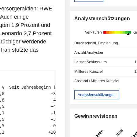
Versorgeraktien: RWE
Auch einige
Analystenschätzungen
egten 1,9 Prozent und
Verkaufen
Ka
Leonardo 2,7 Prozent
 brüchiger werdende
Durchschnittl. Empfehlung
Iran stützte das
Anzahl Analysten
Letzter Schlusskurs
1
Mittleres Kursziel
2
Abstand / Mittleres Kursziel
 %  Seit Jahresbeginn (%) 

,8                   +3,8 

Analystenschätzungen
,8                   +4,8 

,5                   +4,4 

,1                   -1,2 

Gewinnrevisionen
,5                   +3,3 

,5                   +0,2 

,1                  +10,6 
