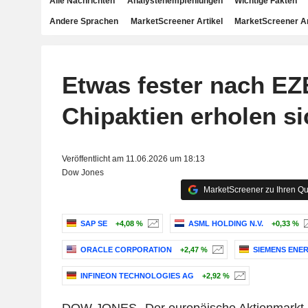
Alle Nachrichten
Analystenempfehlungen
Wichtige Fakten
Andere Sprachen
MarketScreener Artikel
MarketScreener A
Etwas fester nach EZ
Chipaktien erholen si
Veröffentlicht am 11.06.2026 um 18:13
Dow Jones
MarketScreener zu Ihren Qu
SAP SE
+4,08 %
ASML HOLDING N.V.
+0,33 %
ORACLE CORPORATION
+2,47 %
SIEMENS ENE
INFINEON TECHNOLOGIES AG
+2,92 %