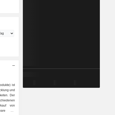
dukte) ist
icklung und
aketen. Der
schiedenen
tware zur