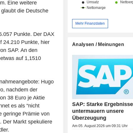
m. Eine weitere
 glaubt die Deutsche
Mehr Finanzdaten
 6.057 Punkte. Der DAX
f 24.210 Punkte, hier
Analysen / Meinungen
 von SAP. An den
 etwas auf 1,1510
rnahmeangebote: Hugo
ro, nachdem der
n 38 Euro je Aktie
SAP: Starke Ergebniss
net es als "nicht
untermauern unsere
ie geringe Prämie von
Überzeugung
. Der Markt spekuliere
Am 05. August 2026 um 09:31 Uhr
ler.