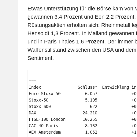
Etwas Unterstützung für die Börse kam von 
gewannen 3,4 Prozent und Eon 2,2 Prozent. 
Rüstungsaktien erholten sich: Rheinmetall l
Hensoldt 1,3 Prozent. In Mailand gewannen 
und in Paris Thales 1,6 Prozent. Der immer
Waffenstillstand zwischen den USA und dem 
Sentiment.
=== 

Index               Schluss*  Entwicklung in
Euro-Stoxx-50          6.057              +0
Stoxx-50               5.195              +0
Stoxx-600                622              +0
DAX                   24.210              +0
FTSE-100 London       10.255              +0
CAC-40 Paris           8.162              +0
AEX Amsterdam          1.052              +1