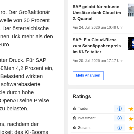
SAP gelobt für robuste
ro. Der Großaktionär
Umsätze dank Cloud im
2. Quartal
elle von 30 Prozent
Am 24. Juli 2026 um 10:48 Uhr
. Der österreichische
einen Tick mehr als den
SAP: Ein Cloud-Riese
Euro.
zum Schnäppchenpreis
im KI-Zeitalter
nter Druck. Für SAP
Am 20. Juli 2026 um 17:17 Uhr
üßten 4,2 Prozent ein,
Belastend wirkten
Mehr Analysen
 softwarebasierte
le durch hohe
Ratings
 OpenAI seine Preise
zu belasten.
Trader
Investment
rs, nachdem der
Gesamt
tigkeit des KI-Booms