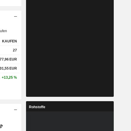
ufen
KAUFEN
27
77,96
EUR
01,55
EUR
+13,25 %
Rohstoffe