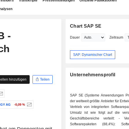
Insiders
Transkripte
Pressemitteilungen
Offizielle Publikationen
nalysen
Chart SAP SE
B -
Dauer
Zeitraum
ch
SAP: Dynamischer Chart
Unternehmensprofil
ellen hinzufügen
Teilen
SAP SE (Systeme Anwendungen Pro
der weltweit größte Anbieter für Entw
RGY AG
-0,09 %
Vertrieb von integrierten Softwarep
Umsatz ist wie folgt auf die ver
Geschäftsbereiche verteilt: - Verkauf von
Softwarepaketen (88,4%): Sof