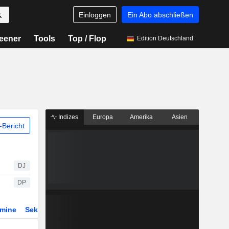
Einloggen
Ein Abo abschließen
eener
Tools
Top / Flop
Edition Deutschland
Indizes
Europa
Amerika
Asien
Bericht
DJ
DP
rmine
Sektor
Derivate
ETFs