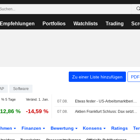
Empfehlungen
Portfolios
Watchlists
Trading
Scr
Zu einer Liste hinzufügen
PDF-
AP
Software
% 5 Tage
Veränd. 1. Jan.
07.08.
Etwas fester - US-Arbeitsmarktbericht lindert Zinssorgen
12,86 %
-14,59 %
07.08.
Aktien Frankfurt Schluss: Dax setzt Rekordrally nach US-Jobbericht fort
ehmen
Finanzen
Bewertung
Konsens
Ratings
Te