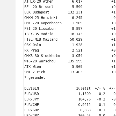
ATHEX-20 Athen         6.017              +1
BEL-20 Br ssel         5.599              +0
BUX Budapest         132.231              +1
OMXH-25 Helsinki       6.245              -0
OMXC-20 Kopenhagen     1.509              +0
PSI 20 Lissabon        8.897              +1
IBEX-35 Madrid        18.143              +0
FTSE-MIB Mailand      50.029              +1
OBX Oslo               1.928              +1
PX Prag                2.521              +0
OMXS-30 Stockholm      3.054              +0
WIG-20 Warschau      135.599              +1
ATX Wien               5.969              +1
SMI Z rich            13.463              +0
* gerundet 

DEVISEN                  zuletzt  +/- %  +/-
EUR/USD                   1,1509   -0,2   -0
EUR/JPY                   184,76   -0,2   -0
EUR/CHF                   0,9215   -0,1   -0
EUR/GBP                    0,863   +0,1    0
USD/JPY                   160,53    0,0    0