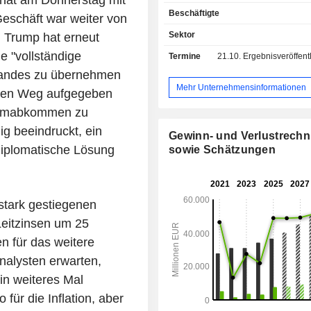
hat am Donnerstag mit
Finanzverwaltung, Personalve
Beschäftigte
Verwaltung der Kundenbezieh
eschäft war weiter von
Nachschublieferungen, usw. Darüber 
Sektor
 Trump hat erneut
die Unternehmensgruppe
ie "vollständige
Termine
21.10.
Ergebnisveröffentlichun
Dienstleistungen im Bereich Wa
Dienstleistungen (11,6%): Haup
 Landes zu übernehmen
Beratung und Schulungen. Geographisch
Mehr Unternehmensinformationen
schen Weg aufgegeben
gesehen verteilt sich der Umsatz 
Atomabkommen zu
Deutschland (15,8%), Europa / Mittle
Afrika (30,4%), Vereinigte Staate
ig beeindruckt, ein
Gewinn- und Verlustrech
Nord- und Südamerika (8%), Japan 
 diplomatische Lösung
sowie Schätzungen
Asien / Pazifik (10,1%).
stark gestiegenen
Leitzinsen um 25
en für das weitere
nalysten erwarten,
in weiteres Mal
 für die Inflation, aber