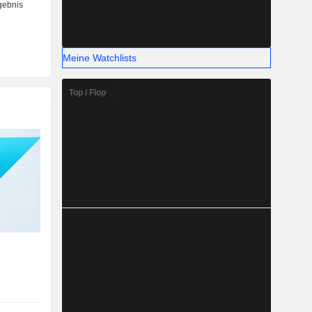
Meine Watchlists
Top / Flop
e