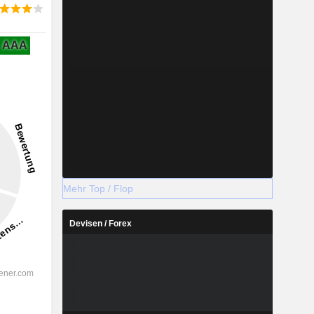
AAA
Mehr Top / Flop
Devisen / Forex