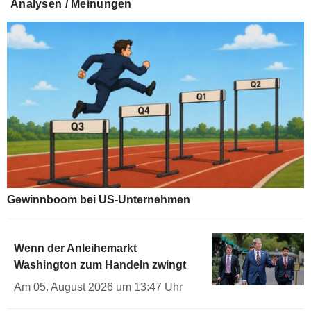
Analysen / Meinungen
2,424
%
+1.017
US 10Y INFLATION INDEXED
1,725
%
+2.034
US 5Y INFLATION INDEXED
Gewinnboom bei US-Unternehmen
Wenn der Anleihemarkt
Washington zum Handeln zwingt
Am 05. August 2026 um 13:47 Uhr