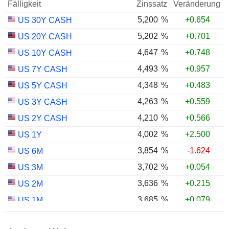
Fälligkeit
Zinssatz
Veränderung
5,200
%
+0.654
US 30Y CASH
5,202
%
+0.701
US 20Y CASH
4,647
%
+0.748
US 10Y CASH
4,493
%
+0.957
US 7Y CASH
4,348
%
+0.483
US 5Y CASH
4,263
%
+0.559
US 3Y CASH
4,210
%
+0.566
US 2Y CASH
4,002
%
+2.500
US 1Y
3,854
%
-1.624
US 6M
3,702
%
+0.054
US 3M
3,636
%
+0.215
US 2M
3,685
%
+0.079
US 1M
2,999
%
+1.010
US 30Y INFLATION INDEXED