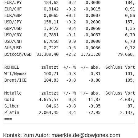
EUR/JPY         184,62   -0,2   -0,3000          184,92
EUR/CHF         0,9142   -0,2   -0,0015          0,9157
EUR/GBP         0,8665   +0,1    0,0007          0,8658
USD/JPY         158,11   +0,2    0,2600          157,85
GBP/USD         1,3472   -0,4   -0,0050          1,3522
USD/CNY         6,7851   -0,1   -0,0057          6,7908
USD/CNH         6,7858    0,0    0,0000          6,7858
AUS/USD         0,7222   -0,5   -0,0036          0,7258
Bitcoin/USD  81.389,40   +2,2  1.721,20       79.668,20
ROHOEL         zuletzt  +/- %  +/- abs.  Schluss Vortag
WTI/Nymex       100,71   -0,3     -0,31          101,02
Brent/ICE       104,83   -0,8     -0,80          105,63
Metalle        zuletzt  +/- %  +/- abs.  Schluss Vortag
Gold          4.675,57   -0,3    -11,87        4.687,44
Silber           84,63   -3,8     -3,35           87,98
Platin        2.064,45   -3,4    -72,95        2.137,40
=== 
Kontakt zum Autor: maerkte.de@dowjones.com