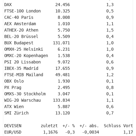
DAX                  24.456               1,3          
FTSE-100 London      10.325               0,5          
CAC-40 Paris          8.008               0,9          
AEX Amsterdam         1.010               1,1          
ATHEX-20 Athen        5.750               1,5          
BEL-20 Brüssel        5.509               0,4          
BUX Budapest        131.071               1,0          
OMXH-25 Helsinki      6.231               1,0          
OMXC-20 Kopenhagen    1.538               0,4          
PSI 20 Lissabon       9.072               0,6          
IBEX-35 Madrid       17.655               0,9          
FTSE-MIB Mailand     49.481               1,2          
OBX Oslo              1.930               0,1          
PX Prag               2.495               0,8          
OMXS-30 Stockholm     3.047               0,1          
WIG-20 Warschau     133.834               1,1          
ATX Wien              5.887               0,6          
SMI Zürich           13.120               0,7          
DEVISEN        zuletzt  +/- %  +/- abs.  Schluss Vortag
EUR/USD         1,1676   -0,3   -0,0034          1,1710