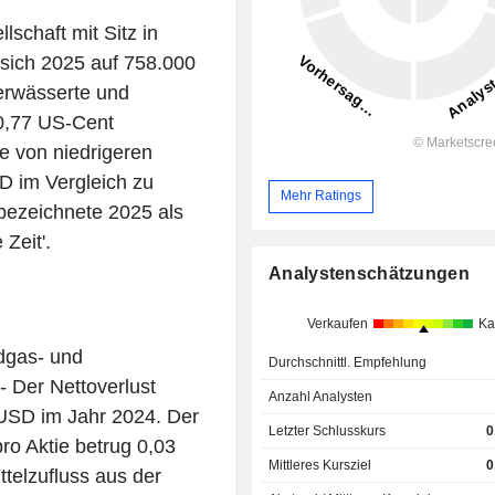
schaft mit Sitz in
 sich 2025 auf 758.000
erwässerte und
 0,77 US-Cent
e von niedrigeren
D im Vergleich zu
Mehr Ratings
ezeichnete 2025 als
Zeit'.
Analystenschätzungen
Verkaufen
Ka
dgas- und
Durchschnittl. Empfehlung
 - Der Nettoverlust
Anzahl Analysten
 USD im Jahr 2024. Der
Letzter Schlusskurs
0
ro Aktie betrug 0,03
Mittleres Kursziel
0
telzufluss aus der