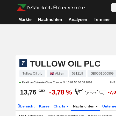
Märkte
Nachrichten
Analysen
Termine
TULLOW OIL PLC
Tullow Oil plc
Aktien
591219
GB0001500809
Realtime-Estimate
Cboe Europe
16:07:53 06.08.2026
% 5 
13,76
-3,78 %
GBX
-7,
Übersicht
Kurse
Charts
Nachrichten
Untern