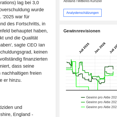
Abstand / Mittleres Kursziel
ations) lag bei 3,0
toverschuldung wurde
Analystenschätzungen
 '2025 war für
d des Fortschritts, in
mfeld behauptet haben,
Gewinnrevisionen
t und die Qualität
haben', sagte CEO Ian
rschuldungsgrad, keinen
vollständig finanzierten
niert, dass seine
nachhaltigen freien
 er hinzu.
iziden und
shire, England -