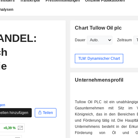
Insiders
Transkripte
Pressemitteilungen
Offizielle Publikationen
nalysen
Chart Tullow Oil plc
ANDEL:
Dauer
Zeitraum
ch
TLW: Dynamischer Chart
ie
Unternehmensprofil
Tullow Oil PLC ist ein unabhängig
gen
Gasunternehmen mit Sitz im Ve
ellen hinzufügen
Teilen
Königreich, das in den Bereichen E
und Förderung tätig ist. Die Haupttä
Unternehmens besteht in der Erk
+0,39 %
Förderung von Öl und G