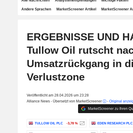
Alle Nachrichten
Analystenempfehlungen
Wichtige Fakten
Andere Sprachen
MarketScreener Artikel
MarketScreener A
ERGEBNISSE UND H
Tullow Oil rutscht na
Umsatzrückgang in d
Verlustzone
Veröffentlicht am 28.04.2026 um 23:28
Alliance News - Übersetzt von MarketScreener
-
Original anzei
MarketScreener zu Ihren Qu
TULLOW OIL PLC
-3,78 %
EDEN RESEARCH PLC