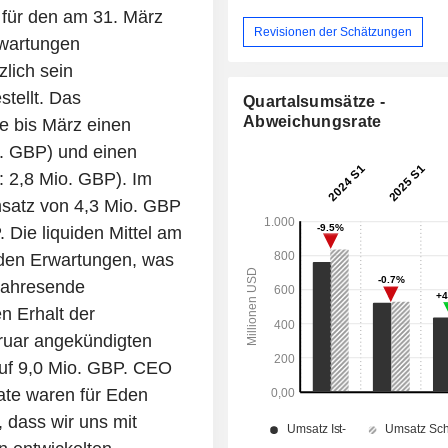
 für den am 31. März
Revisionen der Schätzungen
wartungen
lich sein
tellt. Das
Quartalsumsätze -
Abweichungsrate
e bis März einen
. GBP) und einen
: 2,8 Mio. GBP). Im
satz von 4,3 Mio. GBP
 Die liquiden Mittel am
 den Erwartungen, was
Jahresende
n Erhalt der
bruar angekündigten
 auf 9,0 Mio. GBP. CEO
ate waren für Eden
, dass wir uns mit