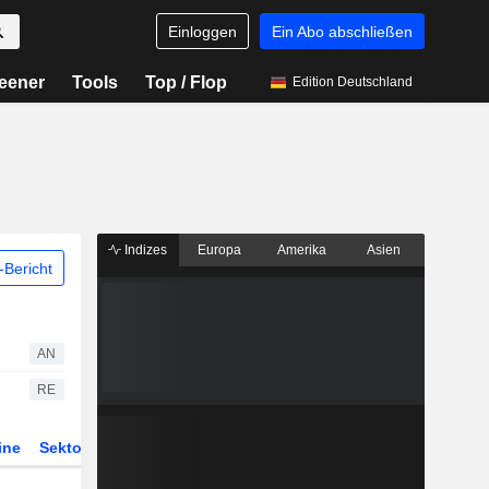
Einloggen
Ein Abo abschließen
eener
Tools
Top / Flop
Edition Deutschland
Indizes
Europa
Amerika
Asien
Bericht
AN
RE
ine
Sektor
Derivate