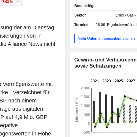
Geschäftsbereiche des Unte
-7,02 %
Beschäftigte
umfassen Ghana, Nicht-operierte Pr
Exploration. Das Unternehmen ve
Sektor
Erdöl / Gas -
Explorations-, Erschließu
Termine
28.09.
Ergebnisveröffentlichun
Fördervermögenswerte in Af
ssung der am Dienstag
Südamerika. Zu seinen nicht selbst 
isierungen von in
Vermögenswerten gehört Uga
Mehr Unternehmensinformationen
ie Alliance News nicht
Unternehmen verfügt über Liz
verschiedenen Ländern, darunter in 
Südamerika, darunter die Elfenb
Gewinn- und Verlustrech
Ghana, das Vereinigte Königr
sowie Schätzungen
Argentinien. Der Schwerpunkt seiner 
liegt auf seinen zentralen Vermögen
Ghana. Zu den Tochtergesellsch
le Vermögenswerte mit
Unternehmens zählen Tullow Grou
ke - Verzeichnet für
Limited, Tullow Oil Finance Limited,
Limited, Tullow Overseas Holdings 
GBP nach einem
Oil SK Limited und weitere.
räge aus digitalen
P auf 4,9 Mio. GBP
egative
mögenswerten in Höhe