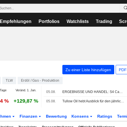
Empfehlungen
Portfolios
Watchlists
Trading
Scr
Zu einer Liste hinzufügen
PDF-
TLW
Erdöl / Gas - Produktion
Tage
Veränd. 1. Jan.
05.08.
ERGEBNISSE UND HANDEL: S4 Capital billigt Dividende; Zotefoams-Gewinn steigt
04 %
+129,87 %
05.08.
Tullow Oil hebt Ausblick für den jährlichen Cashflow dank starker Ghana-Produktion und höherer Ölpreise an
ehmen
Finanzen
Bewertung
Konsens
Ratings
Term