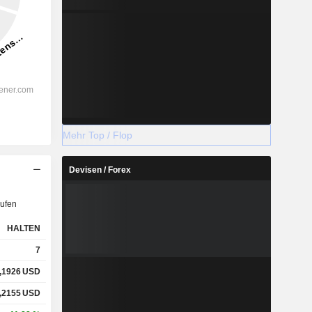
Mehr Top / Flop
Devisen / Forex
ufen
HALTEN
7
,1926
USD
,2155
USD