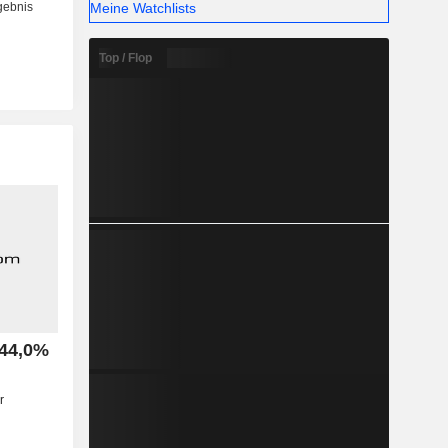
Meine Watchlists
Top / Flop
 44,0%
r