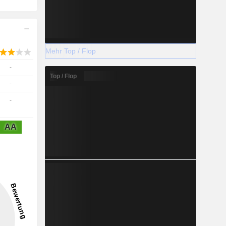
Mehr Top / Flop
-
Top / Flop
-
-
AA