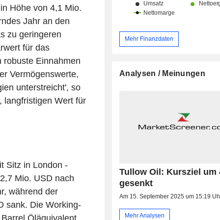
in Höhe von 4,1 Mio.
rndes Jahr an den
s zu geringeren
Mehr Finanzdaten
rwert für das
in robuste Einnahmen
Analysen / Meinungen
aler Vermögenswerte,
en unterstreicht', so
langfristigen Wert für
 Sitz in London -
Tullow Oil: Kursziel um
 62,7 Mio. USD nach
gesenkt
r, während der
Am 15. September 2025 um 15:19 Uh
 sank. Die Working-
Mehr Analysen
 Barrel Öläquivalent