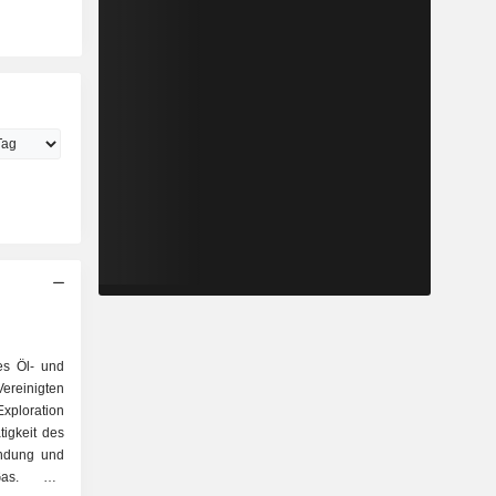
es Öl- und
reinigten
xploration
tigkeit des
undung und
as. Die