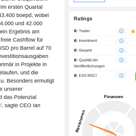
 Im ersten Quartal
 43.400 boepd, wobei
Ratings
34.000 und 42.000
 ein Ergebnis am
Trader
freie Cashflow für
Investment
USD pro Barrel auf 70
Gesamt
Investitionsausgaben
Qualität der
rimär in Projekte in
Veröffentlichungen
elaufen, und die
ESG MSCI
. Besonders ermutigt
se unserer
d das Potenzial
n', sagte CEO Ian