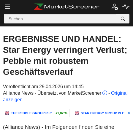
ERGEBNISSE UND HANDEL:
Star Energy verringert Verlust;
Pebble mit robustem
Geschäftsverlauf
Veröffentlicht am 29.04.2026 um 14:45
Alliance News - Übersetzt von MarketScreener
-
Original
anzeigen
THE PEBBLE GROUP PLC
+1,82 %
STAR ENERGY GROUP PLC
0,0
(Alliance News) - Im Folgenden finden Sie eine