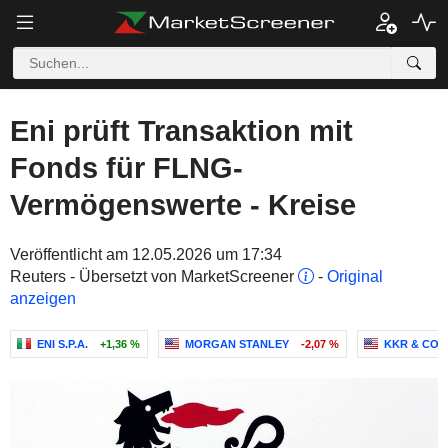
Eni prüft Transaktion mit
Fonds für FLNG-
Vermögenswerte - Kreise
Veröffentlicht am 12.05.2026 um 17:34
Reuters - Übersetzt von MarketScreener
-
Original
anzeigen
ENI S.P.A.
+1,36 %
MORGAN STANLEY
-2,07 %
KKR & CO. 