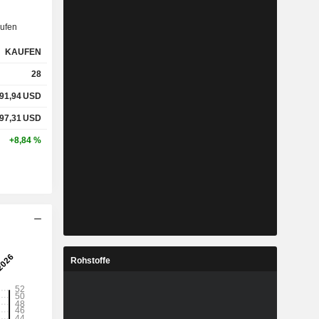
ufen
KAUFEN
28
191,94
USD
297,31
USD
+8,84 %
Rohstoffe