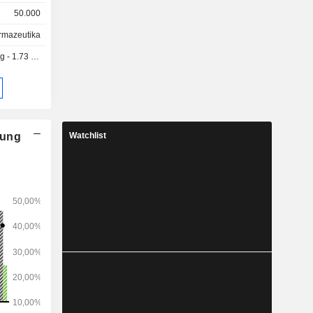
50.000
ung von
rmazeutika
 1.73 USD
aaten (66,7
China (3 %)
nung
Watchlist