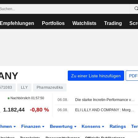
Empfehlungen
Portfolios
Watchlists
Trading
Scr
PANY
Zu einer Liste hinzufügen
PDF-
571083
LLY
Pharmazeutika
Nachbörslich
01:57:50
06.08.
Die starke Incretin-Performance von Eli Lilly stützt das langfristige Wachstum, sagt Truist
1.182,44
-0,80 %
06.08.
ELI LILLY AND COMPANY : Morgan Stanley bekräftigt seine Kaufempfehlung
ehmen
Finanzen
Bewertung
Konsens
Ratings
Te