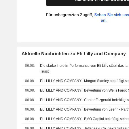
Für unbegrenzten Zugriff,
Sehen Sie sich un
an.
Aktuelle Nachrichten zu Eli Lilly and Company
06.08.
Die starke Incretin-Performance von Eli Lilly stützt das l
Truist
06.08.
ELI LILLY AND COMPANY : Morgan Stanley be
06.08.
ELI LILLY AND COMPANY : Bewertung von Well
06.08.
ELI LILLY AND COMPANY : Cantor Fitzgerald
06.08.
ELI LILLY AND COMPANY : Bewertung von L
06.08.
ELI LILLY AND COMPANY : BMO Capital bekräf
06.08.
ELI LILLY AND COMPANY : Jefferies & Co. be