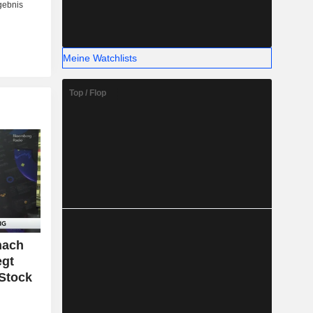
Meine Watchlists
Top / Flop
 nach
egt
Stock