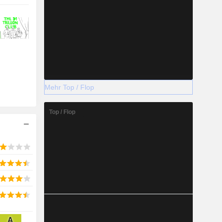
Mehr Top / Flop
Top / Flop
A