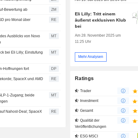
t eine Kauf-Bewertung ab
ZM
Eli Lilly: Tritt einem
äußerst exklusiven Klub
SD pro Monat über
RE
bei
Am 28. November 2025 um
des Ausblicks von Novo
MT
11:25 Uhr
n
k bei Eli Lilly; Einstufung
MT
Mehr Analysen
n-Hoffnungen fort
DP
Ratings
 Rekorde; SpaceX und AMD
RE
Trader
 GLP-1-Zugang; beide
MT
Investment
ungen
Gesamt
auf Nahost-Deal; SpaceX
RE
Qualität der
Veröffentlichungen
ESG MSCI