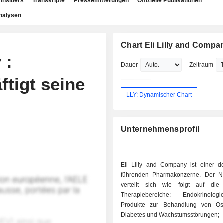
Insiders
Transkripte
Pressemitteilungen
Offizielle Publikationen
nalysen
Chart Eli Lilly and Compa
 :
Dauer
Zeitraum
tigt seine
LLY: Dynamischer Chart
Unternehmensprofil
Eli Lilly and Company ist einer de
führenden Pharmakonzerne. Der N
verteilt sich wie folgt auf die
Therapiebereiche: - Endokrinologie (74 %):
Produkte zur Behandlung von Ost
Diabetes und Wachstumsstörungen; - Onkologie