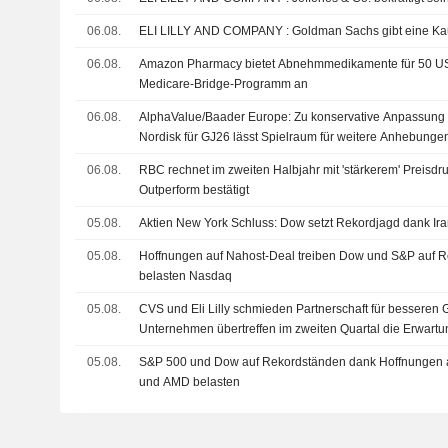
06.08.
ELI LILLY AND COMPANY : Goldman Sachs gib
06.08.
Amazon Pharmacy bietet Abnehmmedikamente für 50 U
Medicare-Bridge-Programm an
06.08.
AlphaValue/Baader Europe: Zu konservative Anpassung 
Nordisk für GJ26 lässt Spielraum für weitere Anhebunge
06.08.
RBC rechnet im zweiten Halbjahr mit 'stärkerem' Preisdruc
Outperform bestätigt
05.08.
Aktien New York Schluss: Dow setzt Rekordjagd dank Ira
05.08.
Hoffnungen auf Nahost-Deal treiben Dow und S&P auf
belasten Nasdaq
05.08.
CVS und Eli Lilly schmieden Partnerschaft für besseren
Unternehmen übertreffen im zweiten Quartal die Erwart
05.08.
S&P 500 und Dow auf Rekordständen dank Hoffnungen 
und AMD belasten