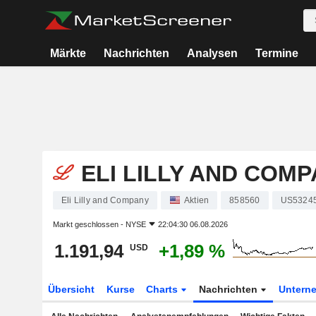
Märkte
Nachrichten
Analysen
Termine
ELI LILLY AND COM
Eli Lilly and Company
Aktien
858560
US5324
Markt geschlossen -
NYSE
22:04:30 06.08.2026
1.191,94
+1,89 %
USD
Übersicht
Kurse
Charts
Nachrichten
Untern