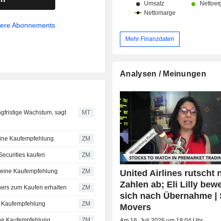
sere Abonnements
Mehr Finanzdaten
Analysen / Meinungen
angfristige Wachstum, sagt
MT
kräftigt seine Kaufempfehlung
ZM
s Fargo Securities kaufen
ZM
 bekräftigt seine Kaufempfehlung
ZM
United Airlines rutscht
Zahlen ab; Eli Lilly bew
eerink Partners zum Kaufen erhalten
ZM
sich nach Übernahme | 
tigt seine Kaufempfehlung
ZM
Movers
kräftigt seine Kaufempfehlung
ZM
Am 16. Juli 2026 um 18:04 Uhr