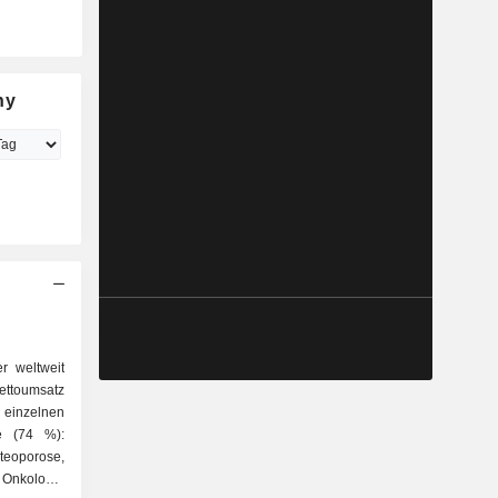
ny
r weltweit
ettoumsatz
 einzelnen
eoporose,