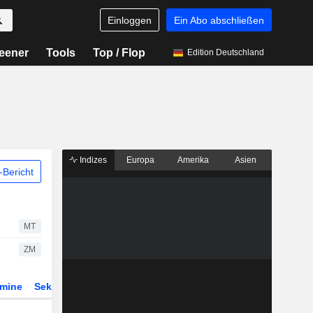
Einloggen
Ein Abo abschließen
eener
Tools
Top / Flop
Edition Deutschland
Indizes
Europa
Amerika
Asien
Bericht
MT
ZM
rmine
Sektor
Derivate
ETFs