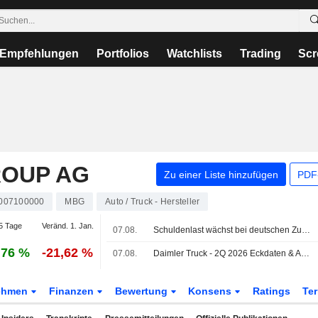
Empfehlungen
Portfolios
Watchlists
Trading
Scr
ROUP AG
Zu einer Liste hinzufügen
PDF-
007100000
MBG
Auto / Truck - Hersteller
5 Tage
Veränd. 1. Jan.
07.08.
Schuldenlast wächst bei deutschen Zulieferern in angeschlagener Autoindustrie, Studie zeigt
,76 %
-21,62 %
07.08.
Daimler Truck - 2Q 2026 Eckdaten & Ausblick
ehmen
Finanzen
Bewertung
Konsens
Ratings
Te