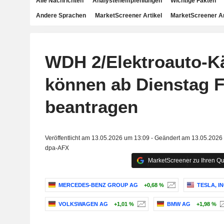
Alle Nachrichten
Analystenempfehlungen
Wichtige Fakten
Andere Sprachen
MarketScreener Artikel
MarketScreener A
WDH 2/Elektroauto-K
können ab Dienstag 
beantragen
Veröffentlicht am 13.05.2026 um 13:09 - Geändert am 13.05.2026
dpa-AFX
MarketScreener zu Ihren Qu
MERCEDES-BENZ GROUP AG
+0,68 %
TESLA, IN
VOLKSWAGEN AG
+1,01 %
BMW AG
+1,98 %