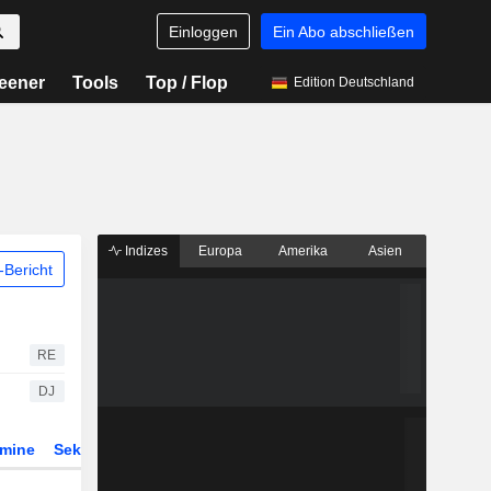
Einloggen
Ein Abo abschließen
eener
Tools
Top / Flop
Edition Deutschland
Indizes
Europa
Amerika
Asien
Bericht
RE
DJ
rmine
Sektor
Derivate
ETFs