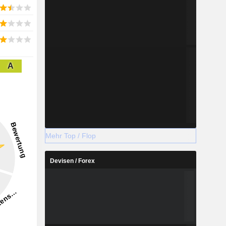
A
Mehr Top / Flop
Devisen / Forex