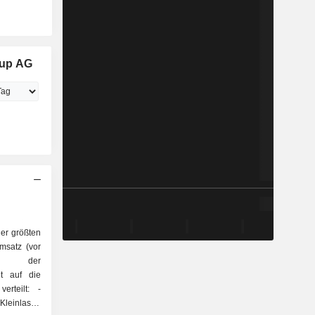
oup AG
er größten
msatz (vor
lb der
gt auf die
rteilt: -
leinlaster