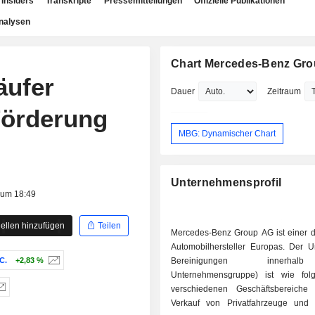
Insiders
Transkripte
Pressemitteilungen
Offizielle Publikationen
nalysen
Chart Mercedes-Benz Gr
äufer
Dauer
Zeitraum
Förderung
MBG: Dynamischer Chart
Unternehmensprofil
 um 18:49
ellen hinzufügen
Teilen
Mercedes-Benz Group AG ist einer d
Automobilhersteller Europas. Der U
C.
+2,83 %
Bereinigungen innerha
Unternehmensgruppe) ist wie fol
verschiedenen Geschäftsbereiche ve
Verkauf von Privatfahrzeuge und K