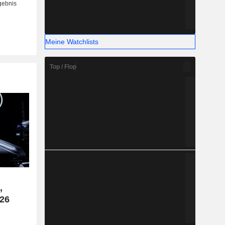
Meine Watchlists
Top / Flop
,
26
e