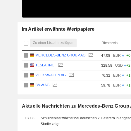
Im Artikel erwähnte Wertpapiere
Zu einer Liste hinzufügen
Richtpreis
MERCEDES-BENZ GROUP AG
47,08
EUR
+0
TESLA, INC.
328,58
USD
+2
VOLKSWAGEN AG
76,32
EUR
+1
BMW AG
59,78
EUR
+1
Aktuelle Nachrichten zu Mercedes-Benz Group
07.08.
Schuldenlast wächst bei deutschen Zulieferern in angesc
Studie zeigt