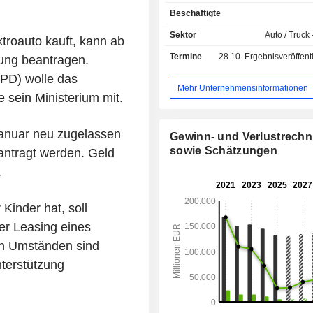
(82,2%): 2025 setzte das Untern
Beschäftigte
Millionen Fahrzeuge (Marken Merc
Smart und Maybach); - Finanz- und
Sektor
Auto / Truck 
troauto kauft, kann ab
Mobilitätsdienstleistungen 
Termine
28.10.
Ergebnisveröffentlichun
ung beantragen.
Finanzierungen, Versicheru
Geographisch gesehen verteilt sich 
PD) wolle das
wie folgt: Deutschland (15,8%), Eur
Mehr Unternehmensinformationen
e sein Ministerium mit.
Vereinigte Staaten (23,4%), No
(2,7%), China (12,5%), Asien (1
Sonstige (6,2%).
Januar neu zugelassen
Gewinn- und Verlustrech
sowie Schätzungen
antragt werden. Geld
.
Kinder hat, soll
er Leasing eines
hen Umständen sind
terstützung