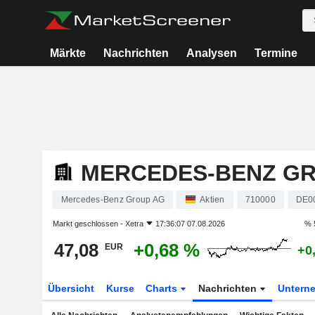
Märkte
Nachrichten
Analysen
Termine
MERCEDES-BENZ G
Mercedes-Benz Group AG
Aktien
710000
DE0
Markt geschlossen -
Xetra
17:36:07 07.08.2026
% 
47,08
+0,68 %
EUR
+0
Übersicht
Kurse
Charts
Nachrichten
Untern