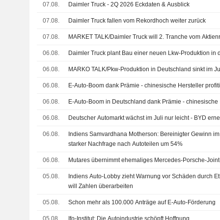
07.08.
Daimler Truck - 2Q 2026 Eckdaten & Ausblick
07.08.
Daimler Truck fallen vom Rekordhoch weiter zurück
07.08.
MARKET TALK/Daimler Truck will 2. Tranche vom Aktienr
06.08.
Daimler Truck plant Bau einer neuen Lkw-Produktion in
06.08.
MARKO TALK/Pkw-Produktion in Deutschland sinkt im Ju
06.08.
E-Auto-Boom dank Prämie - chinesische Hersteller profit
06.08.
E-Auto-Boom in Deutschland dank Prämie - chinesische He
06.08.
Deutscher Automarkt wächst im Juli nur leicht - BYD ern
06.08.
Indiens Samvardhana Motherson: Bereinigter Gewinn im 1
starker Nachfrage nach Autoteilen um 54%
06.08.
Mutares übernimmt ehemaliges Mercedes-Porsche-Join
05.08.
Indiens Auto-Lobby zieht Warnung vor Schäden durch Eth
will Zahlen überarbeiten
05.08.
Schon mehr als 100.000 Anträge auf E-Auto-Förderung
05.08.
Ifo-Institut: Die Autoindustrie schöpft Hoffnung