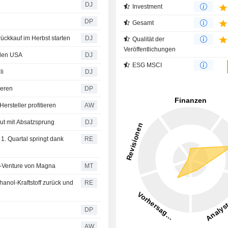
DJ
Investment
DP
Gesamt
ückkauf im Herbst starten
DJ
Qualität der
Veröffentlichungen
 den USA
DJ
ESG MSCI
li
DJ
ieren
DP
rsteller profitieren
AW
eut mit Absatzsprung
DJ
. Quartal springt dank
RE
t-Venture von Magna
MT
anol-Kraftstoff zurück und
RE
DP
AW