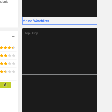
Meine Watchlists
Top / Flop
A