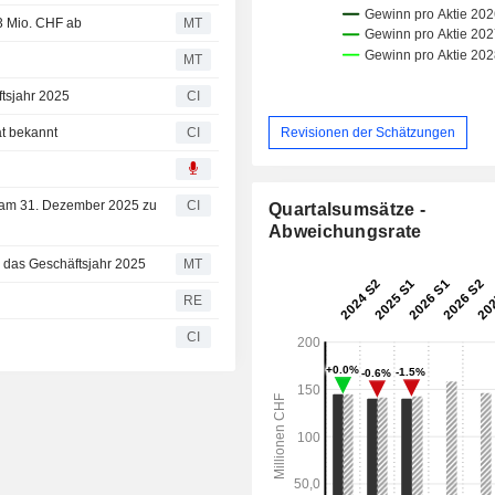
3 Mio. CHF ab
MT
MT
tsjahr 2025
CI
Revisionen der Schätzungen
t bekannt
CI
s am 31. Dezember 2025 zu
CI
Quartalsumsätze -
Abweichungsrate
 das Geschäftsjahr 2025
MT
RE
CI