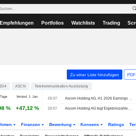
Empfehlungen
Portfolios
Watchlists
Trading
Scr
Zu einer Liste hinzufügen
PDF-
204
ASCN
Telekommunikation Ausrüstung
 Tage
Veränd. 1. Jan.
29.07.
Ascom Holding AG, H1 2026 Earnings Call, Jul 29, 2026
98 %
+47,12 %
29.07.
Ascom Holding AG legt Ergebniszahlen für das Halbjahr bis zum 30. Juni 2026 vor
ehmen
Finanzen
Bewertung
Konsens
Ratings
Te