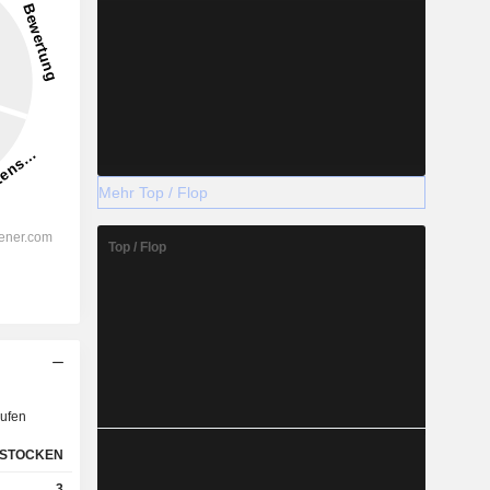
Mehr Top / Flop
Top / Flop
ufen
STOCKEN
3