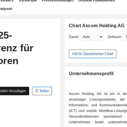
Insiders
Transkripte
Pressemitteilungen
Offizielle Publikationen
nalysen
Chart Ascom Holding AG
25-
Dauer
Zeitraum
enz für
ASCN: Dynamischer Chart
oren
Unternehmensprofil
ellen hinzufügen
Teilen
Ascom Holding AG ist ein in de
ansässiger Lösungsanbieter, der
Informations- und Kommunikationst
(ICT) und mobile Workflow-Lösung
Gesundheitswesen spezialisiert
Unternehmen bietet unternehmens