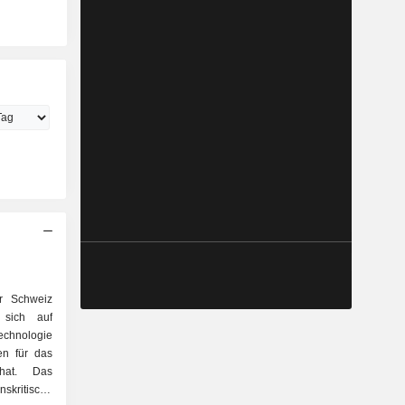
r Schweiz
 sich auf
echnologie
en für das
 hat. Das
kritische