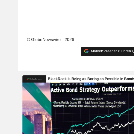
© GlobeNewswire - 2026
MarketScreener zu Ihren Q