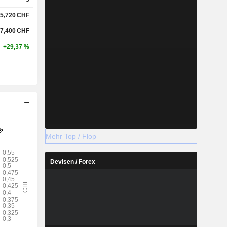
5,720
CHF
7,400
CHF
+29,37 %
Mehr Top / Flop
Devisen / Forex