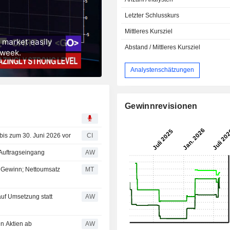
Letzter Schlusskurs
Mittleres Kursziel
Abstand / Mittleres Kursziel
Analystenschätzungen
Gewinnrevisionen
bis zum 30. Juni 2026 vor
CI
 Auftragseingang
AW
n Gewinn; Nettoumsatz
MT
uf Umsetzung statt
AW
n Aktien ab
AW