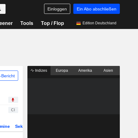
Einloggen
Ein Abo abschließen
eener
Tools
Top / Flop
Edition Deutschland
Indizes
Europa
Amerika
Asien
Bericht
CI
rmine
Sektor
Derivate