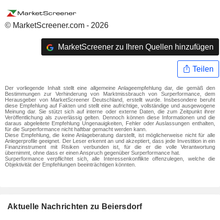
© MarketScreener.com - 2026
MarketScreener zu Ihren Quellen hinzufügen
Teilen
Der vorliegende Inhalt stellt eine allgemeine Anlageempfehlung dar, die gemäß den
Bestimmungen zur Verhinderung von Marktmissbrauch von Surperformance, dem
Herausgeber von MarketScreener Deutschland, erstellt wurde. Insbesondere beruht
diese Empfehlung auf Fakten und stellt eine aufrichtige, vollständige und ausgewogene
Meinung dar. Sie stützt sich auf interne oder externe Daten, die zum Zeitpunkt ihrer
Veröffentlichung als zuverlässig gelten. Dennoch können diese Informationen und die
daraus abgeleitete Empfehlung Ungenauigkeiten, Fehler oder Auslassungen enthalten,
für die Surperformance nicht haftbar gemacht werden kann.
Diese Empfehlung, die keine Anlageberatung darstellt, ist möglicherweise nicht für alle
Anlegerprofile geeignet. Der Leser erkennt an und akzeptiert, dass jede Investition in ein
Finanzinstrument mit Risiken verbunden ist, für die er die volle Verantwortung
übernimmt, ohne dass er einen Anspruch gegenüber Surperformance hat.
Surperformance verpflichtet sich, alle Interessenkonflikte offenzulegen, welche die
Objektivität der Empfehlungen beeinträchtigen könnten.
Aktuelle Nachrichten zu Beiersdorf