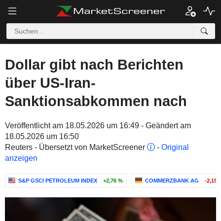
Dollar gibt nach Berichten
über US-Iran-
Sanktionsabkommen nach
Veröffentlicht am 18.05.2026 um 16:49 - Geändert am
18.05.2026 um 16:50
Reuters - Übersetzt von MarketScreener
-
Original
anzeigen
S&P GSCI PETROLEUM INDEX
+2,76 %
COMMERZBANK AG
-2,19 