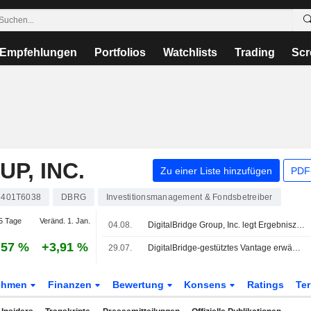
Empfehlungen
Portfolios
Watchlists
Trading
Scr
P, INC.
Zu einer Liste hinzufügen
PDF-
401T6038
DBRG
Investitionsmanagement & Fondsbetreiber
5 Tage
Veränd. 1. Jan.
04.08.
DigitalBridge Group, Inc. legt Ergebniszahlen für das zweite Quartal und das erste Halbjahr bis zum 30. Juni 2026 vor
,57 %
+3,91 %
29.07.
DigitalBridge-gestütztes Vantage erwägt Verkauf von Malaysia-Assets im Wert von über 2 Mrd. USD
ehmen
Finanzen
Bewertung
Konsens
Ratings
Te