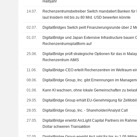
Halbjahr
14.07.
Rechenzentrumsbetreiber Switch mandatiert Banken für
laut Insidern mit bis zu 80 Mrd. USD bewerten könnte
02.07.
DigitalBridges Switch peilt Finanzierungsrunde über 2 
01.07.
DigitalBridge und Japan Extensive Infrastructure bauen 
Rechenzentrumsplattform auf
25.06.
DigitalBridge prüft strategische Optionen für das in Mala
Rechenzentrum AIMS
11.06.
DigitalBridge-CEO erteilt Rechenzentren im Weltraum e
08.06.
DigitalBridge Group, Inc. gibt Ernennungen im Managem
01.06.
Kann KI wachsen, ohne lokale Gemeinschaften zu belas
29.05.
DigitalBridge Group erhält EU-Genehmigung für ZeMobili
28.05.
DigitalBridge Group, Inc. - Shareholder/Analyst Call
27.05.
DigitalBridge erwirbt ArcLight Capital Partners im Rahme
Dollar schweren Transaktion
27.05.
DigitalBridge Group erwirbt ArcLight für bis zu 1,05 Milli