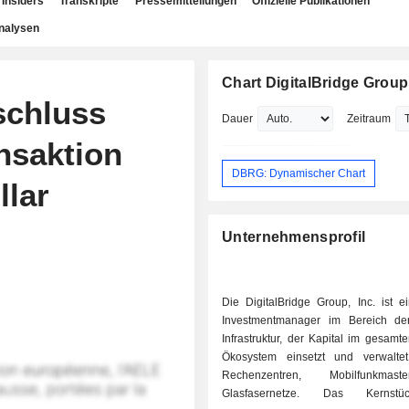
Insiders
Transkripte
Pressemitteilungen
Offizielle Publikationen
nalysen
Chart DigitalBridge Group,
schluss
Dauer
Zeitraum
nsaktion
DBRG: Dynamischer Chart
llar
Unternehmensprofil
Die DigitalBridge Group, Inc. ist e
Investmentmanager im Bereich der
Infrastruktur, der Kapital im gesamte
Ökosystem einsetzt und verwaltet
Rechenzentren, Mobilfunkma
Glasfasernetze. Das Kernstü