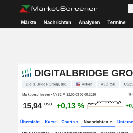
Märkte
Nachrichten
Analysen
Termine
DIGITALBRIDGE GROU
DigitalBridge Group, Inc.
Aktien
A3DR58
US25
Markt geschlossen -
NYSE
22:00:03 06.08.2026
% 
15,94
+0,13 %
USD
+0
Übersicht
Kurse
Charts
Nachrichten
Untern