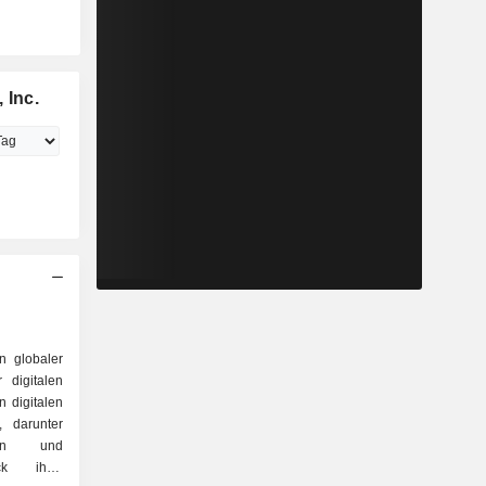
 Inc.
in globaler
 digitalen
n digitalen
, darunter
sten und
ck ihrer