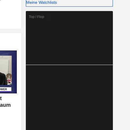
Meine Watchlists
Top / Flop
t
raum