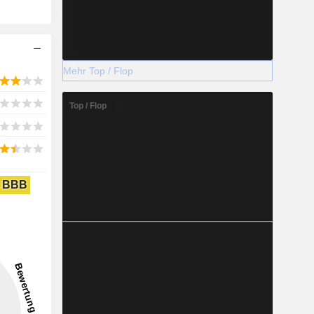
Mehr Top / Flop
Top / Flop
BBB