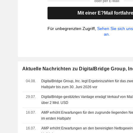
oder per E-Mail
Mit einer E?Mail fortfahr
Für unbegrenzten Zugriff,
Sehen Sie sich un
an.
Aktuelle Nachrichten zu DigitalBridge Group, In
04.08.
DigitalBridge Group, Inc. legt Ergebniszahlen für das zwe
Halbjahr bis zum 30. Juni 2026 vor
29.07.
DigitalBridge-gestütztes Vantage erwägt Verkauf von Ma
über 2 Mrd. USD
16.07.
AMP erhöht Erwartungen für den zugrunde liegenden Ne
im ersten Halbjahr
16.07.
AMP erhöht Erwartungen an den bereinigten Nettogewin