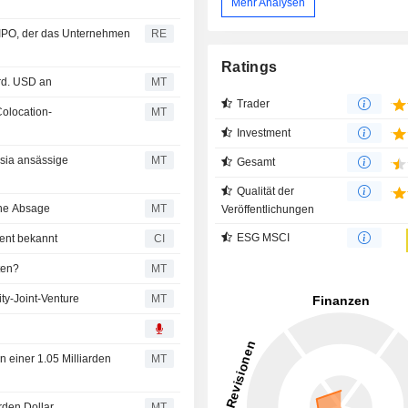
Mehr Analysen
 IPO, der das Unternehmen
RE
Ratings
Mrd. USD an
MT
Trader
Colocation-
MT
Investment
ysia ansässige
MT
Gesamt
Qualität der
ine Absage
MT
Veröffentlichungen
ESG MSCI
ent bekannt
CI
ten?
MT
ty-Joint-Venture
MT
n einer 1.05 Milliarden
MT
arden Dollar
MT