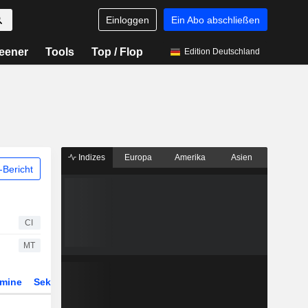
Einloggen
Ein Abo abschließen
eener
Tools
Top / Flop
Edition Deutschland
Indizes
Europa
Amerika
Asien
Bericht
CI
MT
rmine
Sektor
Derivate
ETFs