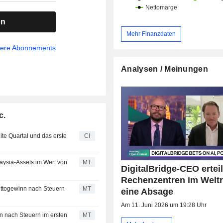
en
Mehr Finanzdaten
sere Abonnements
Analysen / Meinungen
c.
ite Quartal und das erste
CI
laysia-Assets im Wert von
MT
DigitalBridge-CEO erteil
Rechenzentren im Welt
ttogewinn nach Steuern
MT
eine Absage
Am 11. Juni 2026 um 19:28 Uhr
n nach Steuern im ersten
MT