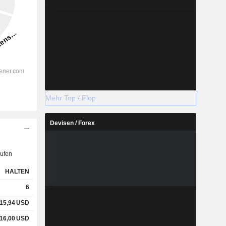
Mehr Top / Flop
Devisen / Forex
ufen
HALTEN
6
15,94
USD
16,00
USD