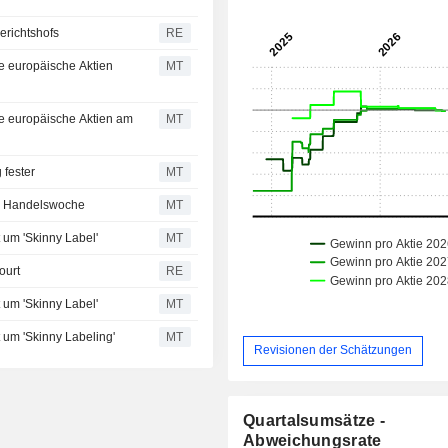
erichtshofs
RE
e europäische Aktien
MT
e europäische Aktien am
MT
fester
MT
ue Handelswoche
MT
 um 'Skinny Label'
MT
ourt
RE
 um 'Skinny Label'
MT
 um 'Skinny Labeling'
MT
Revisionen der Schätzungen
Quartalsumsätze -
Abweichungsrate