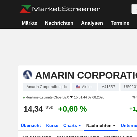
Märkte
Nachrichten
Analysen
Termine
AMARIN CORPORATI
Amarin Corporation plc
Aktien
A41557
US023
Realtime-Estimate
Cboe BZX
15:51:44 07.08.2026
% 
14,34
+0,60 %
USD
+1
Übersicht
Kurse
Charts
Nachrichten
Untern