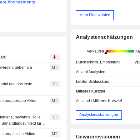
sere Abonnements
Mehr Finanzdaten
Analystenschätzungen
c
Verkaufen
Ka
2026
Durchschnittl. Empfehlung
VE
t werden, geben am
MT
Anzahl Analysten
Letzter Schlusskurs
artal und das erste
CI
Mittleres Kursziel
e europaeische Aktien
MT
Abstand / Mittleres Kursziel
Analystenschätzungen
pfohlene, bewährte Rolle
CI
n Behandlungsumfeld für
e europäische Aktien
MT
Gewinnrevisionen