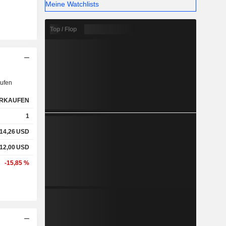
Meine Watchlists
Top / Flop
ufen
RKAUFEN
1
14,26
USD
12,00
USD
-15,85 %