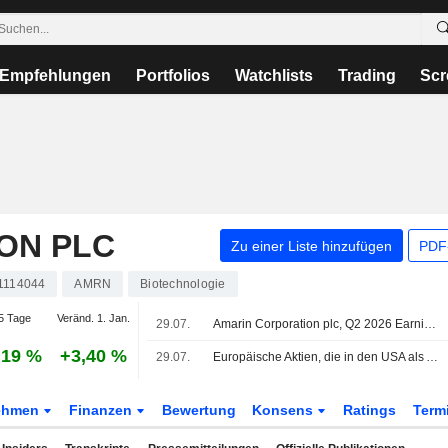
Empfehlungen
Portfolios
Watchlists
Trading
Scr
ON PLC
Zu einer Liste hinzufügen
PDF-
1114044
AMRN
Biotechnologie
5 Tage
Veränd. 1. Jan.
29.07.
Amarin Corporation plc, Q2 2026 Earnings Call, Jul 29, 2026
,19 %
+3,40 %
29.07.
Europäische Aktien, die in den USA als ADRs gehandelt werden, geben am Mittwoch im Handel nach
ehmen
Finanzen
Bewertung
Konsens
Ratings
Term