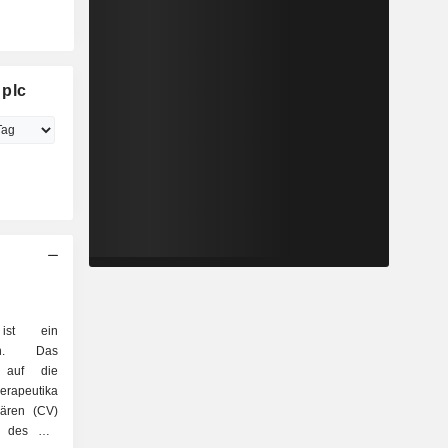
 plc
ist ein
men. Das
h auf die
erapeutika
lären (CV)
g des CV-