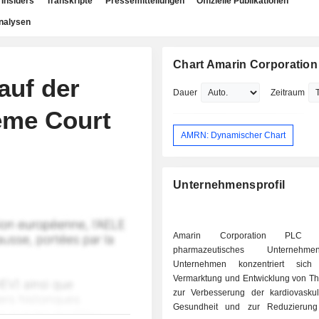
Insiders
Transkripte
Pressemitteilungen
Offizielle Publikationen
nalysen
Chart Amarin Corporation
auf der
Dauer
Zeitraum
eme Court
AMRN: Dynamischer Chart
Unternehmensprofil
Amarin Corporation PLC 
pharmazeutisches Unterneh
Unternehmen konzentriert sic
Vermarktung und Entwicklung von Th
zur Verbesserung der kardiovasku
Gesundheit und zur Reduzierun