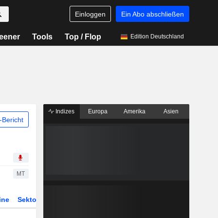
Einloggen
Ein Abo abschließen
eener
Tools
Top / Flop
Edition Deutschland
Indizes
Europa
Amerika
Asien
Bericht
MT
ine
Sektor
Derivate