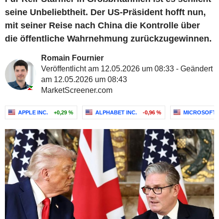
seine Unbeliebtheit. Der US-Präsident hofft nun,
mit seiner Reise nach China die Kontrolle über
die öffentliche Wahrnehmung zurückzugewinnen.
Romain Fournier
Veröffentlicht am 12.05.2026 um 08:33 - Geändert
am 12.05.2026 um 08:43
MarketScreener.com
APPLE INC.
+0,29 %
ALPHABET INC.
-0,96 %
MICROSOFT 