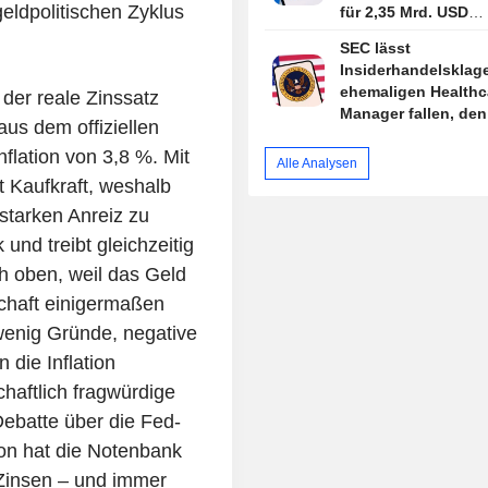
eldpolitischen Zyklus
für 2,35 Mrd. USD
weiterzuverfolgen
SEC lässt
Insiderhandelsklag
ehemaligen Healthc
t der reale Zinssatz
Manager fallen, de
aus dem offiziellen
begnadigte
nflation von 3,8 %. Mit
Alle Analysen
t Kaufkraft, weshalb
 starken Anreiz zu
 und treibt gleichzeitig
 oben, weil das Geld
schaft einigermaßen
 wenig Gründe, negative
 die Inflation
chaftlich fragwürdige
ebatte über die Fed-
tion hat die Notenbank
Zinsen – und immer