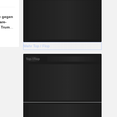
e gegen
are-
n Trump
Mehr Top / Flop
Top / Flop