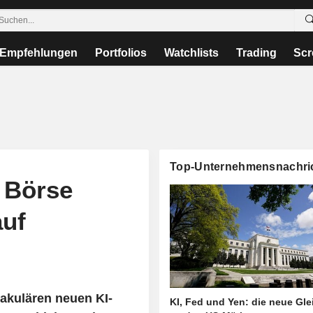
Empfehlungen
Portfolios
Watchlists
Trading
Scr
Top-Unternehmensnachri
 Börse
auf
akulären neuen KI-
KI, Fed und Yen: die neue Gl