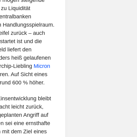
zu Liquidität
Zentralbanken
m Handlungsspielraum.
ifel zurück – auch
artet ist und die
d liefert den
ders heiß gelaufenen
chip-Liebling
Micron
ren. Auf Sicht eines
 rund 600 % höher.
Zinsentwicklung bleibt
cht leicht zurück,
eplanten Angriff auf
 sei eine ernsthafte
mit dem Ziel eines