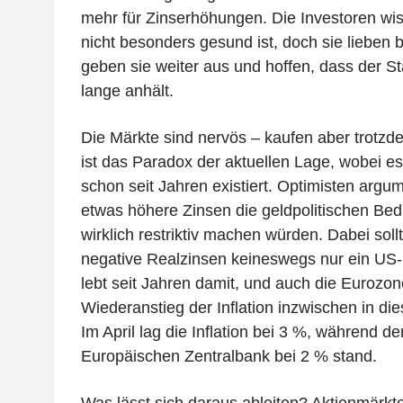
mehr für Zinserhöhungen. Die Investoren wis
nicht besonders gesund ist, doch sie lieben bi
geben sie weiter aus und hoffen, dass der S
lange anhält.
Die Märkte sind nervös – kaufen aber trotzd
ist das Paradox der aktuellen Lage, wobei 
schon seit Jahren existiert. Optimisten argum
etwas höhere Zinsen die geldpolitischen Be
wirklich restriktiv machen würden. Dabei so
negative Realzinsen keineswegs nur ein US
lebt seit Jahren damit, und auch die Eurozo
Wiederanstieg der Inflation inzwischen in di
Im April lag die Inflation bei 3 %, während d
Europäischen Zentralbank bei 2 % stand.
Was lässt sich daraus ableiten? Aktienmärk