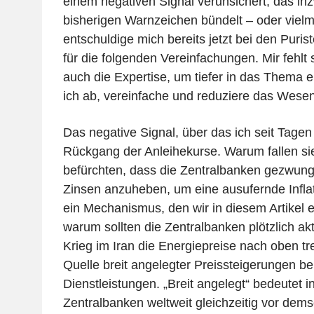
einem negativen Signal verunsichert, das inz
bisherigen Warnzeichen bündelt – oder vielme
entschuldige mich bereits jetzt bei den Puri
für die folgenden Vereinfachungen. Mir fehlt 
auch die Expertise, um tiefer in das Thema e
ich ab, vereinfache und reduziere das Wesen
Das negative Signal, über das ich seit Tagen 
Rückgang der Anleihekurse. Warum fallen sie
befürchten, dass die Zentralbanken gezwung
Zinsen anzuheben, um eine ausufernde Infl
ein Mechanismus, den wir in diesem Artikel e
warum sollten die Zentralbanken plötzlich ak
Krieg im Iran die Energiepreise nach oben tre
Quelle breit angelegter Preissteigerungen b
Dienstleistungen. „Breit angelegt“ bedeutet i
Zentralbanken weltweit gleichzeitig vor dem