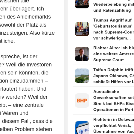
wischen alle
Wiederbelebung mit
hr überlagert. Ich
und Ratenzahlung
sten des Anleihemarkts
Trumps Angriff auf
sowohl der Platz als
'Geburtstourismus' 
nach Supreme-Court
inzusteigen. Also kürze
vor schwierigem
tliche.
Rechtsstreit
Richter Alito: Ich bl
eine weitere Amtsze
spreche, ist der
Supreme Court
? Weil die Investoren
Taifun Dolphin trifft
en sein könnten, die
Japans Okinawa, C
ation einzudämmen –
schließt Häfen vor 
rläutert haben. Und
Australische
tiv werden? Weil der
Gewerkschaften se
Streik bei BHPs Eis
ibt – eine zentrale
Operationen in Port
ei Waren und
Hedland fort
Richterin in Delawa
n diesem Fall, dass die
verpflichtet Verisk,
selben Problem stehen
Übernahme von Ac