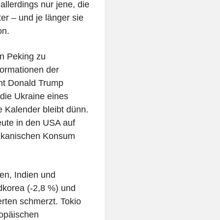
lerdings nur jene, die
er – und je länger sie
on.
in Peking zu
formationen der
ent Donald Trump
die Ukraine eines
Kalender bleibt dünn.
eute in den USA auf
rikanischen Konsum
en, Indien und
dkorea (-2,8 %) und
rten schmerzt. Tokio
ropäischen