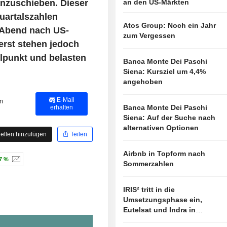
anzuschieben. Dieser
an den US-Märkten
uartalszahlen
Atos Group: Noch ein Jahr
 Abend nach US-
zum Vergessen
erst stehen jedoch
lpunkt und belasten
Banca Monte Dei Paschi
Siena: Kursziel um 4,4%
angehoben
E-Mail
m
Banca Monte Dei Paschi
erhalten
Siena: Auf der Suche nach
alternativen Optionen
ellen hinzufügen
Teilen
Airbnb in Topform nach
7 %
Sommerzahlen
IRIS² tritt in die
Umsetzungsphase ein,
Eutelsat und Indra in
vorderster Linie