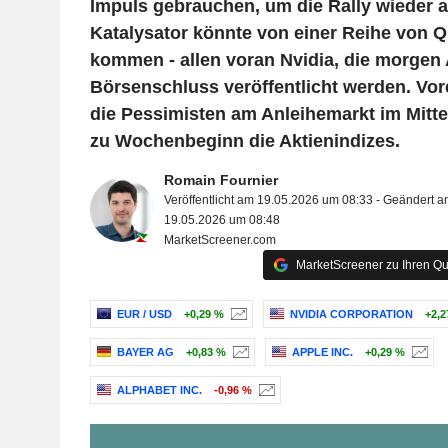
Impuls gebrauchen, um die Rally wieder 
Katalysator könnte von einer Reihe von Q
kommen - allen voran Nvidia, die morgen
Börsenschluss veröffentlicht werden. Vor
die Pessimisten am Anleihemarkt im Mitte
zu Wochenbeginn die Aktienindizes.
Romain Fournier
Veröffentlicht am 19.05.2026 um 08:33 - Geändert a
19.05.2026 um 08:48
MarketScreener.com
MarketScreener zu Ihren Qu
EUR / USD
+0,29 %
NVIDIA CORPORATION
+2,2
BAYER AG
+0,83 %
APPLE INC.
+0,29 %
ALPHABET INC.
-0,96 %