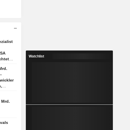
ialist
USA
Watchlist
chtet
Mrd.
-
wickler
,
mation
 Mrd.
ivals