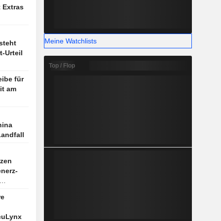
 Extras
Meine Watchlists
steht
-Urteil
Top / Flop
eibe für
it am
hina
Landfall
tzen
enerz-
re
cuLynx