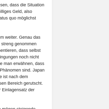
sen, dass die Situation
lliges Geld, also
tatus quo möglichst
em weiter. Genau das
es streng genommen
entieren, dass selbst
dingungen noch nicht
llte man erwähnen, dass
-Phänomen sind. Japan
ne ist nach dem
esen Bereich gerutscht.
er Einlagensatz der
te mögen steigende