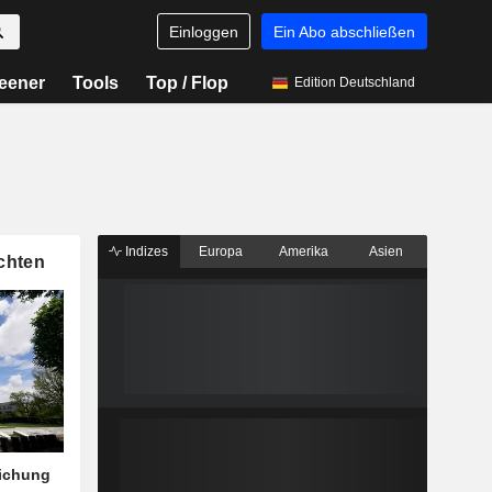
Einloggen
Ein Abo abschließen
eener
Tools
Top / Flop
Edition Deutschland
Indizes
Europa
Amerika
Asien
chten
eichung