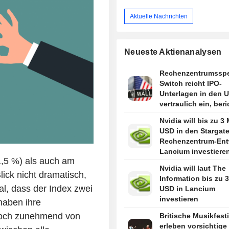
Aktuelle Nachrichten
Neueste Aktienanalysen
Rechenzentrumsspez
Switch reicht IPO-
Unterlagen in den 
vertraulich ein, beri
Bloomberg News
Nvidia will bis zu 3 
USD in den Stargate
Rechenzentrum-Ent
Lancium investieren
1,5 %) als auch am
berichtet The Infor
Nvidia will laut The
lick nicht dramatisch,
Information bis zu 3
al, dass der Index zwei
USD in Lancium
investieren
haben ihre
edoch zunehmend von
Britische Musikfest
erleben vorsichtige