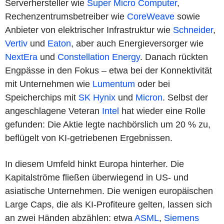
Serverhersteller wie
Super Micro Computer
,
Rechenzentrumsbetreiber wie
CoreWeave
sowie
Anbieter von elektrischer Infrastruktur wie
Schneider
,
Vertiv
und
Eaton
, aber auch Energieversorger wie
NextEra
und
Constellation Energy
. Danach rückten
Engpässe in den Fokus – etwa bei der Konnektivität
mit Unternehmen wie
Lumentum
oder bei
Speicherchips mit
SK Hynix
und
Micron
. Selbst der
angeschlagene Veteran
Intel
hat wieder eine Rolle
gefunden: Die Aktie legte nachbörslich um 20 % zu,
beflügelt von KI-getriebenen Ergebnissen.
In diesem Umfeld hinkt Europa hinterher. Die
Kapitalströme fließen überwiegend in US- und
asiatische Unternehmen. Die wenigen europäischen
Large Caps, die als KI-Profiteure gelten, lassen sich
an zwei Händen abzählen: etwa
ASML
,
Siemens