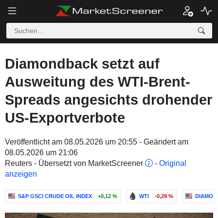
Diamondback setzt auf
Ausweitung des WTI-Brent-
Spreads angesichts drohender
US-Exportverbote
Veröffentlicht am 08.05.2026 um 20:55 - Geändert am
08.05.2026 um 21:06
Reuters - Übersetzt von MarketScreener
-
Original
anzeigen
S&P GSCI CRUDE OIL INDEX
+0,12 %
WTI
-0,29 %
DIAMOND