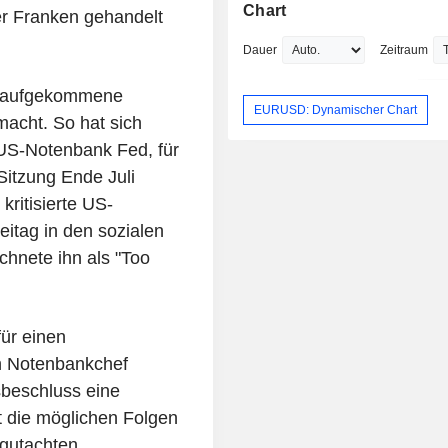
Chart
r Franken gehandelt
Dauer
Zeitraum
r aufgekommene
EURUSD: Dynamischer Chart
acht. So hat sich
 US-Notenbank Fed, für
Sitzung Ende Juli
ritisierte US-
itag in den sozialen
chnete ihn als "Too
ür einen
h Notenbankchef
beschluss eine
st die möglichen Folgen
egutachten.