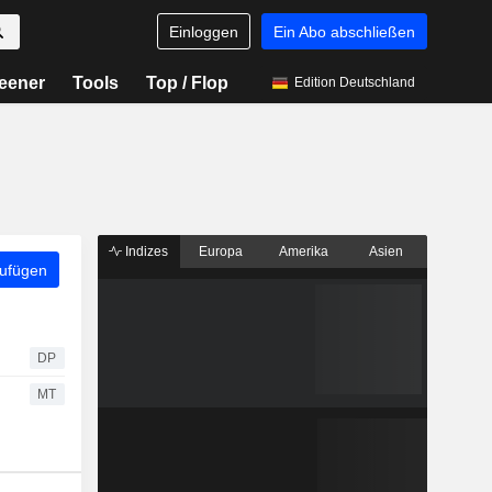
Einloggen
Ein Abo abschließen
eener
Tools
Top / Flop
Edition Deutschland
Indizes
Europa
Amerika
Asien
zufügen
DP
MT