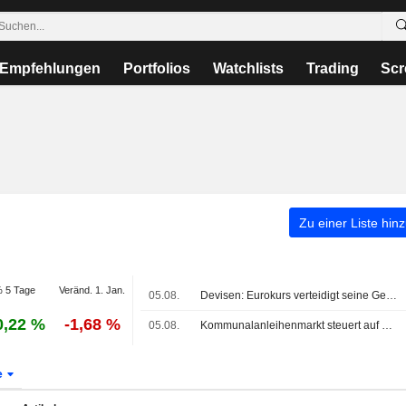
Empfehlungen
Portfolios
Watchlists
Trading
Scr
Zu einer Liste hin
 5 Tage
Veränd. 1. Jan.
05.08.
Devisen: Eurokurs verteidigt seine Gewinne zum US-Dollar
0,22 %
-1,68 %
05.08.
Kommunalanleihenmarkt steuert auf drittes Rekordemissionsjahr in Folge zu
e