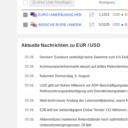
Zu einer Liste hinzufügen
Richtpreis
1,1551
USD
-0
EURO / AMERIKANISCHER DOLLAR
0,0105
USD
-0
INDISCHE RUPIE / AMERIKANISCHER DOLLAR
Aktuelle Nachrichten zu EUR / USD
05.08.
Devisen: Eurokurs verteidigt seine Gewinne zum US-Dol
05.08.
Kommunalanleihenmarkt steuert auf drittes Rekordemissi
05.08.
Kalender Donnerstag, 6. August
05.08.
USD gibt am frühen Mittwoch vor ADP-Beschäftigungsda
Refinanzierungsankündigung und Dienstleistungsdaten
05.08.
Welt droht neuer Anstieg der Lebensmittelpreise, warnt 
05.08.
EZB teilt bei siebentägigem Dollar-Tender 132 Millionen
05.08.
Aktienindizes markieren Rekordstände nach optimistisc
Unternehmensprognosen; Öl fällt