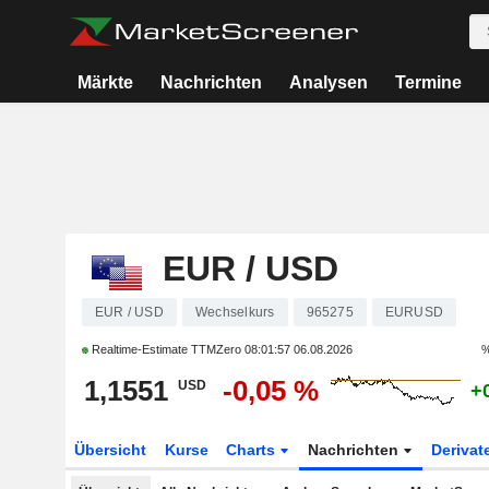
Märkte
Nachrichten
Analysen
Termine
EUR / USD
EUR / USD
Wechselkurs
965275
EURUSD
Realtime-Estimate TTMZero
08:01:57 06.08.2026
%
1,1551
-0,05 %
USD
+
Übersicht
Kurse
Charts
Nachrichten
Derivat