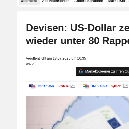
Übersicht
Alle Nachrichten
Andere Sprachen
MarketScree
Devisen: US-Dollar ze
wieder unter 80 Rap
Veröffentlicht am 18.07.2025 um 16:35
AWP
MarketScreener zu Ihren Qu
EUR / USD
-0,05 %
INR / USD
-0,05 %