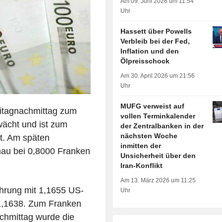
Am 09. Juni 2026 um 11:54
Uhr
Hassett über Powells
Verbleib bei der Fed,
Inflation und den
Ölpreisschock
Am 30. April 2026 um 21:56
Uhr
MUFG verweist auf
eitagnachmittag zum
vollen Terminkalender
ächt und ist zum
der Zentralbanken in der
nächsten Woche
t. Am späten
inmitten der
au bei 0,8000 Franken
Unsicherheit über den
Iran-Konflikt
Am 13. März 2026 um 11:25
hrung mit 1,1655 US-
Uhr
 1,1638. Zum Franken
chmittag wurde die