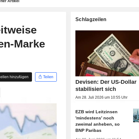
ner Artikel
Schlagzeilen
itweise
pen-Marke
ellen hinzufügen
Teilen
Devisen: Der US-Dollar
stabilisiert sich
Am 28. Juli 2026 um 10:55 Uhr
EZB wird Leitzinsen
'mindestens' noch
zweimal anheben, so
BNP Paribas