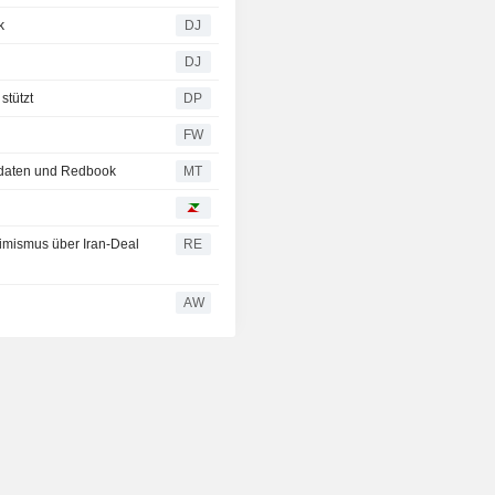
k
DJ
DJ
stützt
DP
FW
lsdaten und Redbook
MT
timismus über Iran-Deal
RE
AW