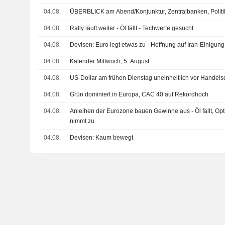
04.08.
ÜBERBLICK am Abend/Konjunktur, Zentralbanken, Politi
04.08.
Rally läuft weiter - Öl fällt - Techwerte gesucht
04.08.
Devisen: Euro legt etwas zu - Hoffnung auf Iran-Einigung 
04.08.
Kalender Mittwoch, 5. August
04.08.
US-Dollar am frühen Dienstag uneinheitlich vor Hande
04.08.
Grün dominiert in Europa, CAC 40 auf Rekordhoch
04.08.
Anleihen der Eurozone bauen Gewinne aus - Öl fällt, Op
nimmt zu
04.08.
Devisen: Kaum bewegt