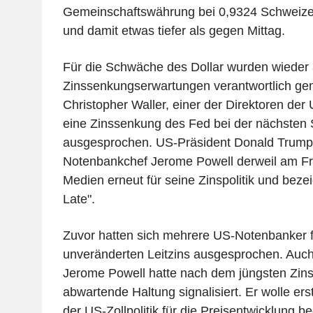
Gemeinschaftswährung bei 0,9324 Schweize
und damit etwas tiefer als gegen Mittag.
Für die Schwäche des Dollar wurden wiede
Zinssenkungserwartungen verantwortlich gem
Christopher Waller, einer der Direktoren der
eine Zinssenkung des Fed bei der nächsten 
ausgesprochen. US-Präsident Donald Trump k
Notenbankchef Jerome Powell derweil am Fre
Medien erneut für seine Zinspolitik und bezei
Late".
Zuvor hatten sich mehrere US-Notenbanker f
unveränderten Leitzins ausgesprochen. Auc
Jerome Powell hatte nach dem jüngsten Zins
abwartende Haltung signalisiert. Er wolle er
der US-Zollpolitik für die Preisentwicklung b