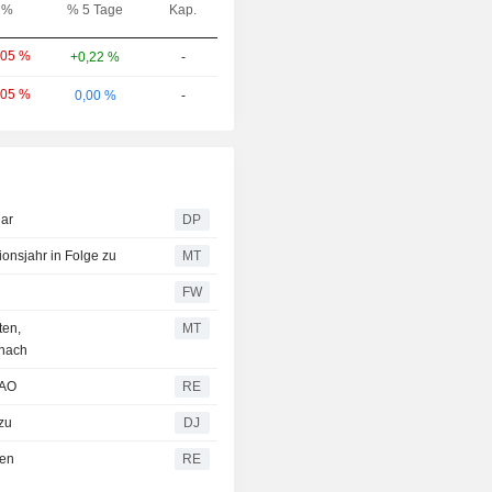
%
% 5 Tage
Kap.
,05 %
+0,22 %
-
,05 %
0,00 %
-
lar
DP
onsjahr in Folge zu
MT
FW
ten,
MT
 nach
FAO
RE
 zu
DJ
hen
RE