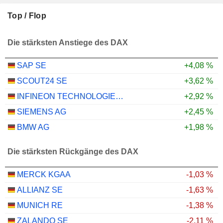
Top / Flop
Die stärksten Anstiege des DAX
SAP SE
+4,08 %
SCOUT24 SE
+3,62 %
INFINEON TECHNOLOGIES AG
+2,92 %
SIEMENS AG
+2,45 %
BMW AG
+1,98 %
Die stärksten Rückgänge des DAX
MERCK KGAA
-1,03 %
ALLIANZ SE
-1,63 %
MUNICH RE
-1,38 %
ZALANDO SE
-2,11 %