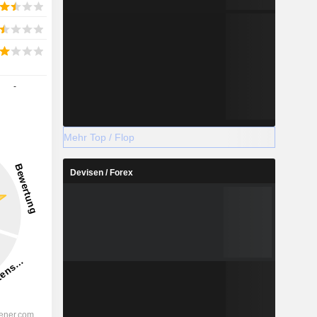
-
Mehr Top / Flop
Devisen / Forex