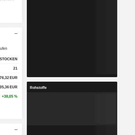
ufen
STOCKEN
21
76,32
EUR
05,36
EUR
Rohstoffe
+38,05 %