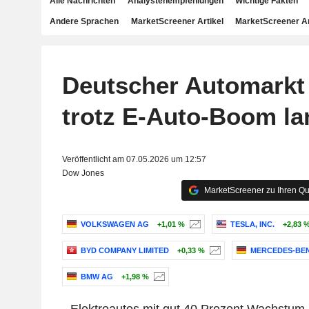
Alle Nachrichten
Analystenempfehlungen
Wichtige Fakten
Andere Sprachen
MarketScreener Artikel
MarketScreener A
Deutscher Automarkt
trotz E-Auto-Boom l
Veröffentlicht am 07.05.2026 um 12:57
Dow Jones
MarketScreener zu Ihren Qu
VOLKSWAGEN AG
+1,01 %
TESLA, INC.
+2,83 
BYD COMPANY LIMITED
+0,33 %
MERCEDES-BE
BMW AG
+1,98 %