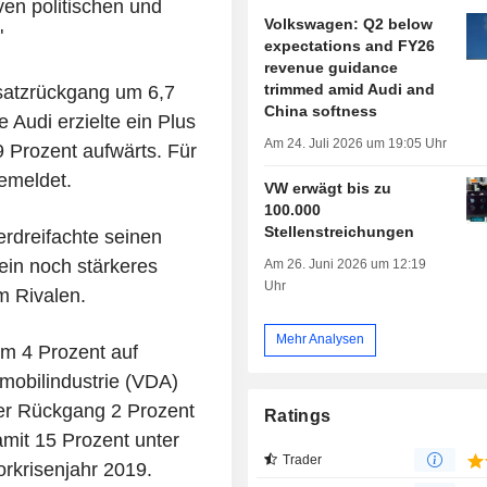
ven politischen und
Volkswagen: Q2 below
"
expectations and FY26
revenue guidance
trimmed amid Audi and
satzrückgang um 6,7
China softness
Audi erzielte ein Plus
Am 24. Juli 2026 um 19:05 Uhr
 Prozent aufwärts. Für
emeldet.
VW erwägt bis zu
100.000
Stellenstreichungen
erdreifachte seinen
ein noch stärkeres
Am 26. Juni 2026 um 12:19
Uhr
m Rivalen.
Mehr Analysen
um 4 Prozent auf
mobilindustrie (VDA)
 der Rückgang 2 Prozent
Ratings
amit 15 Prozent unter
Trader
rkrisenjahr 2019.