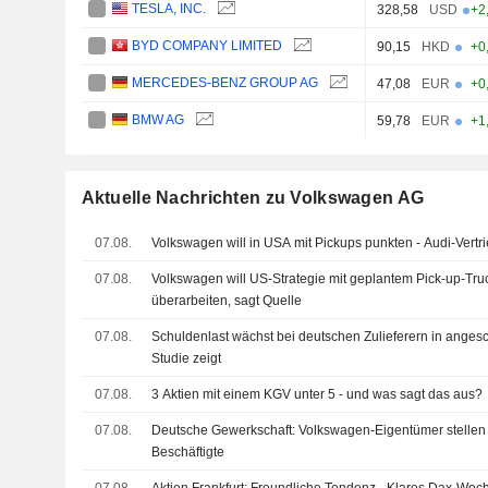
TESLA, INC.
328,58
USD
+2
BYD COMPANY LIMITED
90,15
HKD
+0
MERCEDES-BENZ GROUP AG
47,08
EUR
+0
BMW AG
59,78
EUR
+1
Aktuelle Nachrichten zu Volkswagen AG
07.08.
Volkswagen will in USA mit Pickups punkten - Audi-Vertr
07.08.
Volkswagen will US-Strategie mit geplantem Pick-up-Tr
überarbeiten, sagt Quelle
07.08.
Schuldenlast wächst bei deutschen Zulieferern in angesc
Studie zeigt
07.08.
3 Aktien mit einem KGV unter 5 - und was sagt das aus?
07.08.
Deutsche Gewerkschaft: Volkswagen-Eigentümer stellen
Beschäftigte
07.08.
Aktien Frankfurt: Freundliche Tendenz - Klares Dax-Woch