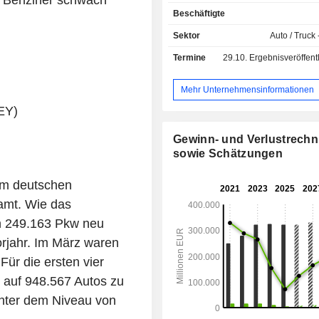
, Benziner schwach
Automobile umfasst die Geschäftsf
Beschäftigte
Nutzfahrzeuge und Power Engineeri
Bereich konzentriert sich auf die E
Sektor
Auto / Truck 
von Fahrzeugen, Motor
Termine
29.10.
Ergebnisveröffentlichun
Fahrzeugsoftware, die Produktio
Vertrieb von Pkw, leichten Nutzfahrz
Bussen und Motorrädern sowie
Mehr Unternehmensinformationen
Geschäft mit Originalteilen, Großdie
EY)
Turbomaschinen und Antriebskom
Der Konzernbereich Finanzdienst
Gewinn- und Verlustrech
konzentriert sich auf die Bereiche H
sowie Schätzungen
Kundenfinanzierung, L
Direktbankgeschäft und Versic
m deutschen
Flottenmanagemen
Mobilitätsdienstleistungen. Das Mark
samt. Wie das
umfasst Volkswagen, Audi, SEA
en 249.163 Pkw neu
Bentley, Lamborghini, Porsche
rjahr. Im März waren
Volkswagen Nutzfahrzeuge, Scania 
ür die ersten vier
 auf 948.567 Autos zu
unter dem Niveau von