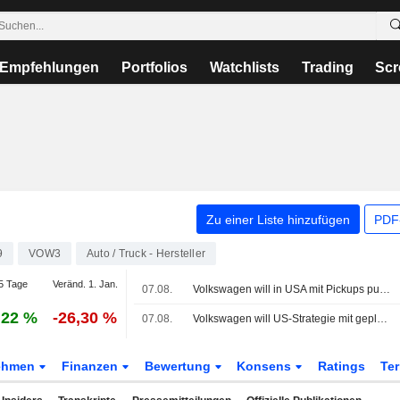
Empfehlungen
Portfolios
Watchlists
Trading
Scr
Zu einer Liste hinzufügen
PDF-
9
VOW3
Auto / Truck - Hersteller
5 Tage
Veränd. 1. Jan.
07.08.
Volkswagen will in USA mit Pickups punkten - Audi-Vertriebschef wechselt in USA
,22 %
-26,30 %
07.08.
Volkswagen will US-Strategie mit geplantem Pick-up-Truck grundlegend überarbeiten, sagt Quelle
ehmen
Finanzen
Bewertung
Konsens
Ratings
Te