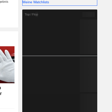
Meine Watchlists
Top / Flop
n
r