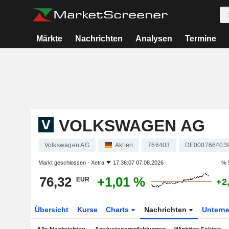
Märkte
Nachrichten
Analysen
Termine
VOLKSWAGEN AG
Volkswagen AG
Aktien
766403
DE000766403
Markt geschlossen -
Xetra
17:36:07 07.08.2026
% 
76,32
+1,01 %
EUR
+2
Übersicht
Kurse
Charts
Nachrichten
Untern