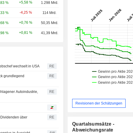
+5,58 %
,83 %
1.298 Mrd.
-4,25 %
,33 %
114 Mrd.
+0,76 %
,68 %
50,35 Mrd.
+0,81 %
,98 %
41,39 Mrd.
iebschef wechselt in USA
RE
uck grundlegend
RE
hlagener Autoindustrie,
RE
Revisionen der Schätzungen
 Dividenden über
RE
Quartalsumsätze -
Abweichungsrate
enplus in Aussicht
AW