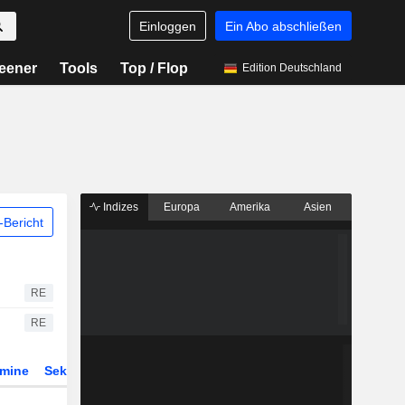
Einloggen
Ein Abo abschließen
eener
Tools
Top / Flop
Edition Deutschland
Indizes
Europa
Amerika
Asien
Bericht
RE
RE
rmine
Sektor
Derivate
ETFs