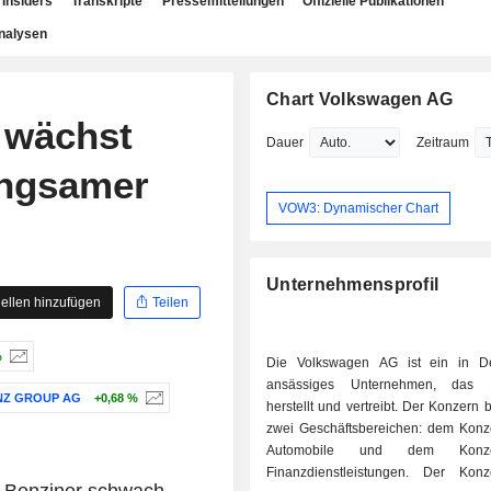
Insiders
Transkripte
Pressemitteilungen
Offizielle Publikationen
nalysen
Chart Volkswagen AG
 wächst
Dauer
Zeitraum
angsamer
VOW3: Dynamischer Chart
Unternehmensprofil
ellen hinzufügen
Teilen
%
Die Volkswagen AG ist ein in De
ansässiges Unternehmen, das 
NZ GROUP AG
+0,68 %
herstellt und vertreibt. Der Konzern 
zwei Geschäftsbereichen: dem Konz
Automobile und dem Konzer
Finanzdienstleistungen. Der Konz