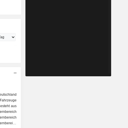
utschland
Fahrzeuge
besteht aus
ernbereich
nbereich
ernbereich