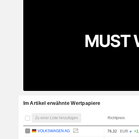
Im Artikel erwähnte Wertpapiere
Zu einer Liste hinzufügen
Richtpreis
VOLKSWAGEN AG
76,32
EUR
+1