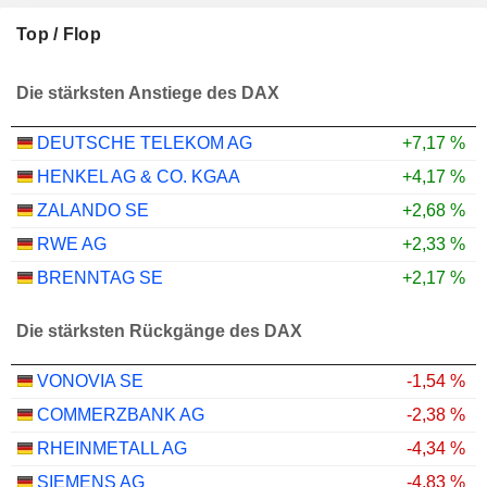
Top / Flop
Die stärksten Anstiege des DAX
DEUTSCHE TELEKOM AG
+7,17 %
HENKEL AG & CO. KGAA
+4,17 %
ZALANDO SE
+2,68 %
RWE AG
+2,33 %
BRENNTAG SE
+2,17 %
Die stärksten Rückgänge des DAX
VONOVIA SE
-1,54 %
COMMERZBANK AG
-2,38 %
RHEINMETALL AG
-4,34 %
SIEMENS AG
-4,83 %