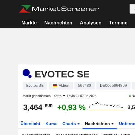
Märkte
Nachrichten
Analysen
Termine
EVOTEC SE
Evotec SE
Aktien
566480
DE0005664809
Markt geschlossen -
Xetra
17:38:24 07.08.2026
Na
3,464
+0,93 %
EUR
3,
Übersicht
Kurse
Charts
Nachrichten
Untern