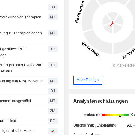
DJ
ntwicklung von Therapien
MT
chung zu Therapien gegen
MT
I-gestützte F&E-
CI
ngen
cklungspionier Evotec zur
CI
168 aus
Mehr Ratings
wicklung von NB4168 voran
MT
DJ
Analystenschätzungen
agement ausgewählt
MT
ZM
Verkaufen
Ka
uro - Hold
DP
Durchschnittl. Empfehlung
AUF
lig erratische Märkte
Anzahl Analysten