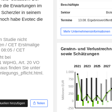
Biotechnologieunternehmen, aka
Beschäftigte
e die Erwartungen im
Einrichtungen, Patientenorganisa
Risikokapitalgesellschaften. Die Lö
n Scherzler in seinem
Sektor
Biot
die Wirkstoffforschung werden i
noch habe Evotec die
Termine
13.08.
Ergebnisveröffentlichun
Honorarverträgen, integ
Wirkstoffforschungsallianzen,
Entwicklungspartnerschaften, Lizenz
Mehr Unternehmensinformationen
Wirkstoffkandidat
n Studie nicht
Beratungsvereinbarungen angebot
en / CET Erstmalige
SE ist in einer Reihe von Bereic
Gewinn- und Verlustrech
/ 08:05 / CET
darunter Neurowissenschaften, Di
sowie Schätzungen
Komplikationen bei Diabetes, Sch
ht bei
Entzündungen, Onko
 1 WpHG, Art. 20 VO
Infektionskrankheiten, Atemwegser
aus finden Sie unter
und Fibrose. Die Pipeline von 
enlegungs_pflicht.html.
umfasst eine Reihe von Therapie
darunter ZNS-Schlafstörungen, c
Husten, Immunologie und Entz
Frauengesundheit, Endometriose, Ne
dermatologische Erkrankungen, f
Erkrankungen und antivirale Mitt
uellen hinzufügen
Teilen
einige zu nennen.