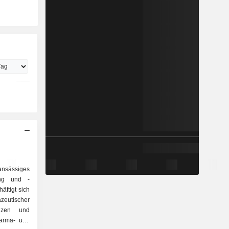
ansässiges
ung und -
ftigt sich
zeutischer
anzen und
harma- und