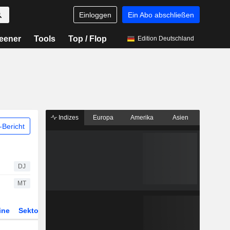
Einloggen
Ein Abo abschließen
eener
Tools
Top / Flop
Edition Deutschland
Indizes
Europa
Amerika
Asien
Bericht
DJ
MT
ine
Sektor
Derivate
ETFs