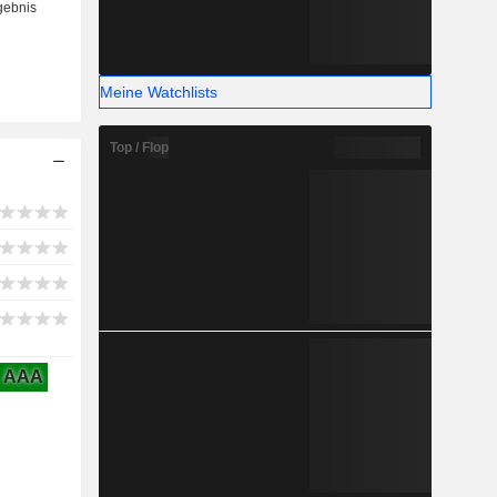
Meine Watchlists
Top / Flop
AAA