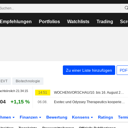
Empfehlungen
Portfolios
Watchlists
Trading
Scr
Zu einer Liste hinzufügen
PDF-
EVT
Biotechnologie
chbörslich
21:34:15
14:51
WOCHENVORSCHAU/10. bis 16. August 2026 (33. KW)
504
+1,15 %
06.08.
Evotec und Odyssey Therapeutics kooperieren bei der Entwicklung von Therapien gegen Autoimmun- und Entzündungskrankheiten
ehmen
Finanzen
Bewertung
Konsens
Ratings
Term