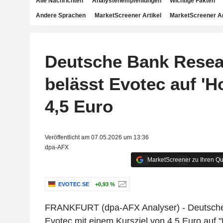
Alle Nachrichten
Analystenempfehlungen
Wichtige Fakten
Andere Sprachen
MarketScreener Artikel
MarketScreener A
Deutsche Bank Resea
belässt Evotec auf 'Ho
4,5 Euro
Veröffentlicht am 07.05.2026 um 13:36
dpa-AFX
MarketScreener zu Ihren Qu
EVOTEC SE
+0,93 %
FRANKFURT (dpa-AFX Analyser) - Deutsche
Evotec mit einem Kursziel von 4,5 Euro auf 