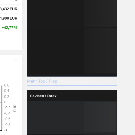
3,432
EUR
4,900
EUR
+42,77 %
Mehr Top / Flop
Devisen / Forex