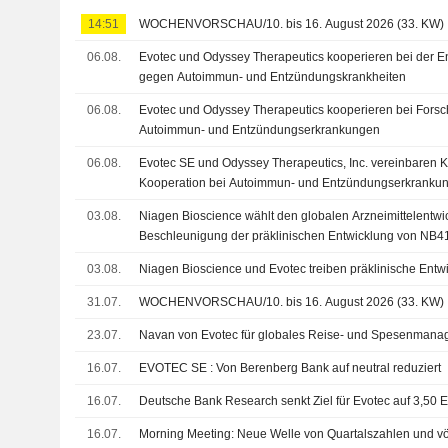
14:51
WOCHENVORSCHAU/10. bis 16. August 2026 (33. KW)
06.08.
Evotec und Odyssey Therapeutics kooperieren bei der E
gegen Autoimmun- und Entzündungskrankheiten
06.08.
Evotec und Odyssey Therapeutics kooperieren bei Fors
Autoimmun- und Entzündungserkrankungen
06.08.
Evotec SE und Odyssey Therapeutics, Inc. vereinbaren K
Kooperation bei Autoimmun- und Entzündungserkranku
03.08.
Niagen Bioscience wählt den globalen Arzneimittelentwi
Beschleunigung der präklinischen Entwicklung von NB4
03.08.
Niagen Bioscience und Evotec treiben präklinische Ent
31.07.
WOCHENVORSCHAU/10. bis 16. August 2026 (33. KW)
23.07.
Navan von Evotec für globales Reise- und Spesenman
16.07.
EVOTEC SE : Von Berenberg Bank auf neutral reduziert
16.07.
Deutsche Bank Research senkt Ziel für Evotec auf 3,50 E
16.07.
Morning Meeting: Neue Welle von Quartalszahlen und völ