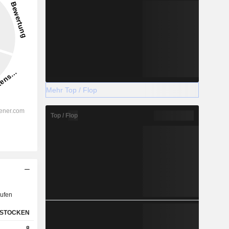
Mehr Top / Flop
Top / Flop
ufen
STOCKEN
8