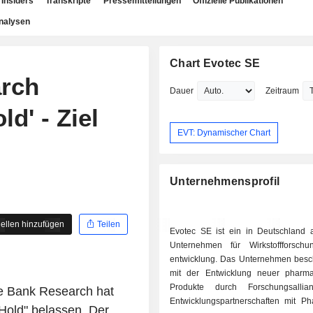
Insiders
Transkripte
Pressemitteilungen
Offizielle Publikationen
nalysen
Chart Evotec SE
rch
Dauer
Zeitraum
ld' - Ziel
EVT: Dynamischer Chart
Unternehmensprofil
ellen hinzufügen
Teilen
Evotec SE ist ein in Deutschland 
Unternehmen für Wirkstoffforsch
entwicklung. Das Unternehmen beschä
mit der Entwicklung neuer pharma
Produkte durch Forschungsalli
 Bank Research hat
Entwicklungspartnerschaften mit P
"Hold" belassen. Der