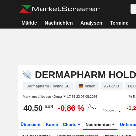
Märkte
Nachrichten
Analysen
Termine
DERMAPHARM HOLD
Dermapharm Holding SE
Aktien
A2GS5D
DE0
Markt geschlossen -
Xetra
17:35:23 07.08.2026
% 5 
40,50
-0,86 %
EUR
-1,
Übersicht
Kurse
Charts
Nachrichten
Untern