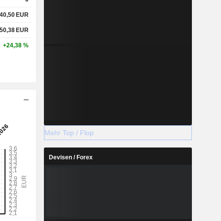
40,50
EUR
50,38
EUR
+24,38 %
Mehr Top / Flop
Devisen / Forex