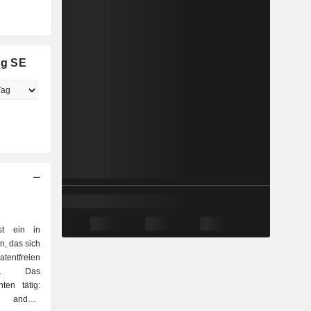
ng SE
t ein in
, das sich
ntfreien
igt. Das
en tätig:
 andere