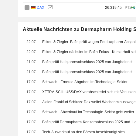
DAX
26.319,45
PTS
+0
Aktuelle Nachrichten zu Dermapharm Holding 
22.07.
Eckert & Ziegler: Bafin prüft wegen Pentixapharm-Abspa
22.07.
Eckert & Ziegler nächster im Bafin-Fokus - Kurs erholt sic
21.07.
Bafin prüft Halbjahresabschluss 2025 von Jungheinrich
21.07.
Bafin prüft Halbjahresabschluss 2025 von Jungheinrich
17.07.
Schwach - Erneute Abgaben im Technologie-Sektor
17.07.
XETRA-SCHLUSS/DAX verabschiedet sich mit Verluste
17.07.
Aktien Frankfurt Schluss: Dax weitet Wochenminus we
17.07.
Schwach - Abverkauf im Technologie-Sektor geht weiter
17.07.
Bafin prüft Dermapharm-Konzernabschluss 2025 und -La
17.07.
Tech-Ausverkauf an den Börsen beschleunigt sich