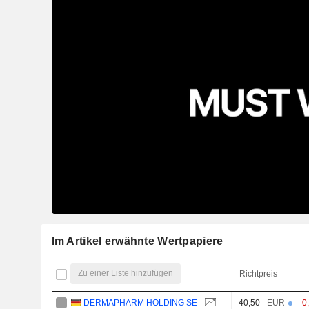
Im Artikel erwähnte Wertpapiere
Zu einer Liste hinzufügen
Richtpreis
DERMAPHARM HOLDING SE
40,50
EUR
-0