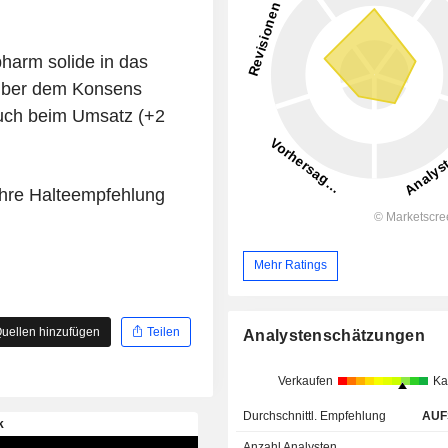
harm solide in das
t über dem Konsens
uch beim Umsatz (+2
ihre Halteempfehlung
Mehr Ratings
uellen hinzufügen
Teilen
Analystenschätzungen
Verkaufen
Ka
Durchschnittl. Empfehlung
AUF
Anzahl Analysten