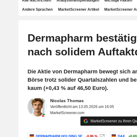
Alle Nachrichten
Analystenempfehlungen
Wichtige Fakten
Andere Sprachen
MarketScreener Artikel
MarketScreener A
Dermapharm bestätigt
nach solidem Auftakt
Die Aktie von Dermapharm bewegt sich an
Börse trotz solider Quartalszahlen und be
kaum (+0,43 % auf 46,50 Euro).
Nicolas Thomas
Veröffentlicht am 13.05.2026 um 16:05
MarketScreener.com
MarketScreener zu Ihren Qu
DERMAPHARM HOLDING SE
-0,86 %
DAX
+0,6