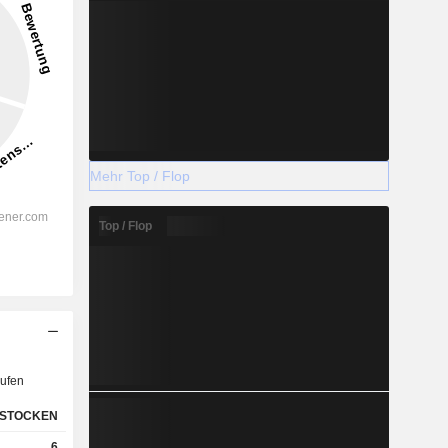
Mehr Top / Flop
Top / Flop
ufen
STOCKEN
6