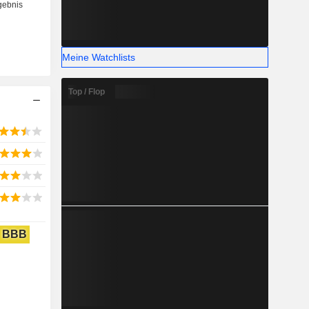
Meine Watchlists
Top / Flop
BBB