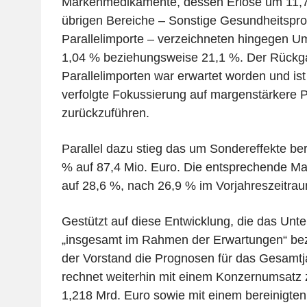
Markenmedikamente, dessen Erlöse um 11,7
übrigen Bereiche – Sonstige Gesundheitspr
Parallelimporte – verzeichneten hingegen 
1,04 % beziehungsweise 21,1 %. Der Rückg
Parallelimporten war erwartet worden und ist 
verfolgte Fokussierung auf margenstärkere 
zurückzuführen.
Parallel dazu stieg das um Sondereffekte be
% auf 87,4 Mio. Euro. Die entsprechende Ma
auf 28,6 %, nach 26,9 % im Vorjahreszeitrau
Gestützt auf diese Entwicklung, die das Unt
„insgesamt im Rahmen der Erwartungen“ beze
der Vorstand die Prognosen für das Gesamt
rechnet weiterhin mit einem Konzernumsatz
1,218 Mrd. Euro sowie mit einem bereinigt