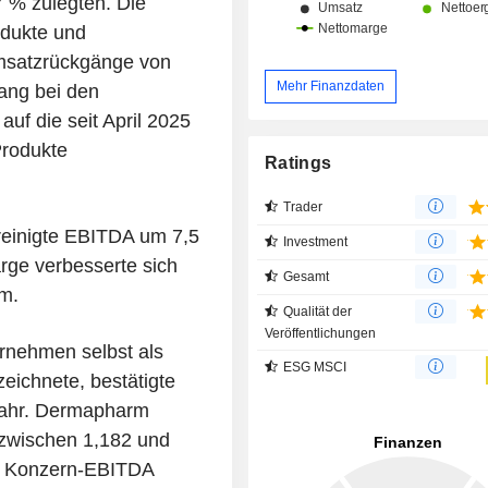
 % zulegten. Die
odukte und
Umsatzrückgänge von
Mehr Finanzdaten
ang bei den
auf die seit April 2025
Produkte
Ratings
Trader
reinigte EBITDA um 7,5
Investment
rge verbesserte sich
Gesamt
m.
Qualität der
Veröffentlichungen
ernehmen selbst als
ESG MSCI
ichnete, bestätigte
jahr. Dermapharm
 zwischen 1,182 und
en Konzern-EBITDA