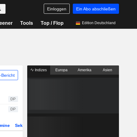
Einloggen
Ein Abo abschließen
eener
Tools
Top / Flop
Edition Deutschland
Indizes
Europa
Amerika
Asien
Bericht
DP
DP
rmine
Sektor
Derivate
ETFs