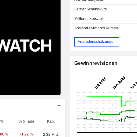
Letzter Schlusskurs
Mittleres Kursziel
Abstand / Mittleres Kursziel
Analystenschätzungen
Gewinnrevisionen
%
% 5 Tage
Kap.
-1,22 %
,86 %
2,32 Mrd.