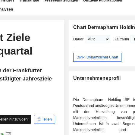
Insiders
Transkripte
Pressemitteilungen
Offizielle Publikationen
nalysen
Chart Dermapharm Holdi
 Ziele
Dauer
Zeitraum
quartal
DMP: Dynamischer Chart
 der Frankfurter
stätigter Jahresziele
Unternehmensprofil
Die Dermapharm Holding SE is
Deutschland ansässiges Unternehmen
mit der Herstellung von pate
Markenarzneimitteln beschäft
ellen hinzufügen
Teilen
Unternehmen ist in zwei Segment
Markenarzneimittel und
9 %