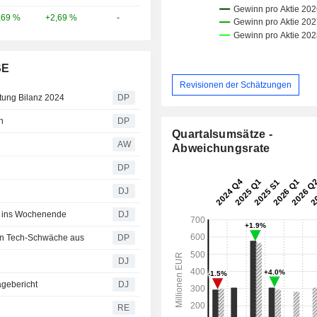
+2,69 %
-
,69 %
SE
Revisionen der Schätzungen
ltung Bilanz 2024
DP
h
DP
Quartalsumsätze -
AW
Abweichungsrate
DP
DJ
n ins Wochenende
DJ
gen Tech-Schwäche aus
DP
DJ
gebericht
DJ
RE