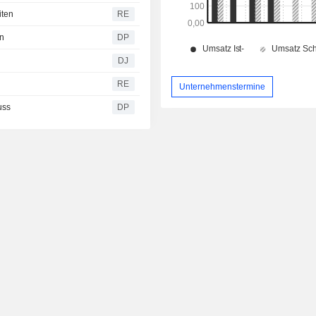
iten
RE
en
DP
DJ
RE
Unternehmenstermine
uss
DP