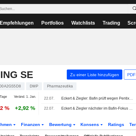
Empfehlungen
Portfolios
Watchlists
Trading
Scr
ING SE
Zu einer Liste hinzufügen
PDF-
00A2GS5D8
DMP
Pharmazeutika
Tage
Veränd. 1. Jan.
22.07.
Eckert & Ziegler: Bafin prüft wegen Pentixapharm-Abspaltung Bilanz 2024
22 %
+2,92 %
22.07.
Eckert & Ziegler nächster im Bafin-Fokus - Kurs erholt sich
ehmen
Finanzen
Bewertung
Konsens
Ratings
Te