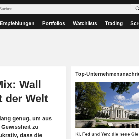
Empfehlungen
Portfolios
Watchlists
Trading
Scr
Top-Unternehmensnachri
ix: Wall
t der Welt
lang genug, um aus
e Gewissheit zu
KI, Fed und Yen: die neue Gl
krativ, dass die