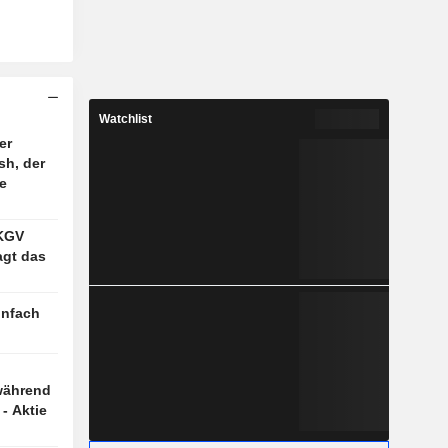
Watchlist
er
sh, der
e
 KGV
agt das
infach
während
- Aktie