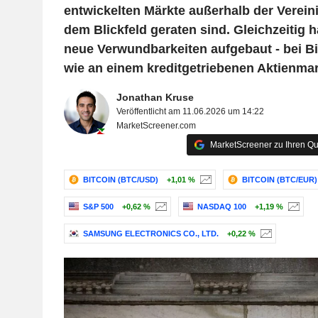
entwickelten Märkte außerhalb der Vereini
dem Blickfeld geraten sind. Gleichzeitig 
neue Verwundbarkeiten aufgebaut - bei B
wie an einem kreditgetriebenen Aktienmar
Jonathan Kruse
Veröffentlicht am 11.06.2026 um 14:22
MarketScreener.com
MarketScreener zu Ihren Qu
BITCOIN (BTC/USD)
+1,01 %
BITCOIN (BTC/EUR)
S&P 500
+0,62 %
NASDAQ 100
+1,19 %
SAMSUNG ELECTRONICS CO., LTD.
+0,22 %