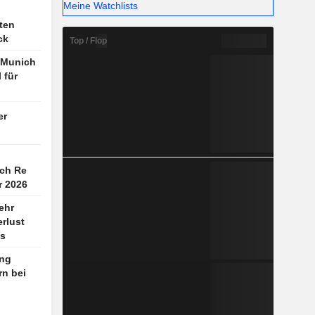
Meine Watchlists
ten
ck
Top / Flop
: Munich
 für
er
ch Re
r 2026
ehr
erlust
gs
ng
rn bei