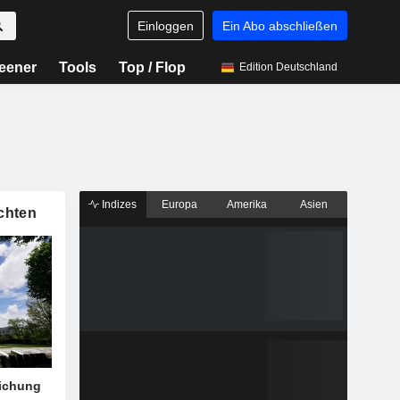
Einloggen
Ein Abo abschließen
eener
Tools
Top / Flop
Edition Deutschland
Indizes
Europa
Amerika
Asien
chten
eichung