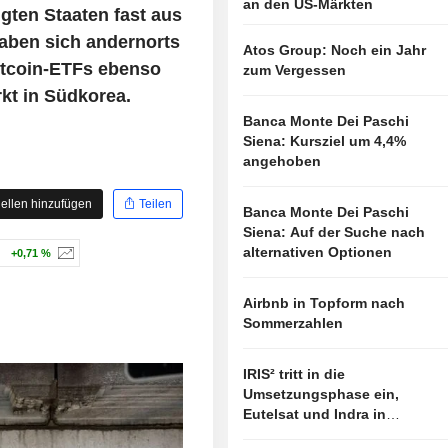
an den US-Märkten
gten Staaten fast aus
haben sich andernorts
Atos Group: Noch ein Jahr
itcoin-ETFs ebenso
zum Vergessen
kt in Südkorea.
Banca Monte Dei Paschi
Siena: Kursziel um 4,4%
angehoben
ellen hinzufügen
Teilen
Banca Monte Dei Paschi
Siena: Auf der Suche nach
alternativen Optionen
+0,71 %
Airbnb in Topform nach
Sommerzahlen
IRIS² tritt in die
Umsetzungsphase ein,
Eutelsat und Indra in
vorderster Linie