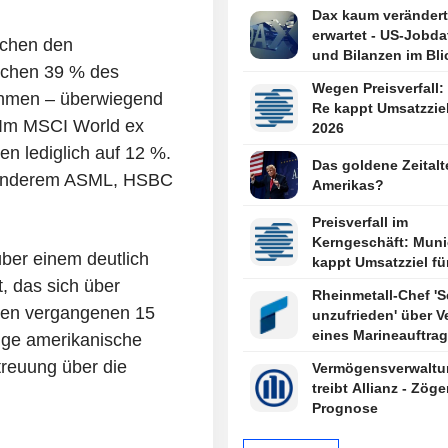
Margenausblick
Dax kaum verändert
erwartet - US-Jobda
schen den
und Bilanzen im Bli
ischen 39 % des
Wegen Preisverfall
ehmen – überwiegend
Re kappt Umsatzziel
 Im MSCI World ex
2026
 lediglich auf 12 %.
Das goldene Zeitalt
r anderem ASML, HSBC
Amerikas?
Preisverfall im
Kerngeschäft: Muni
er einem deutlich
kappt Umsatzziel fü
t, das sich über
Rheinmetall-Chef 'S
 den vergangenen 15
unzufrieden' über V
eines Marineauftra
ige amerikanische
treuung über die
Vermögensverwaltu
treibt Allianz - Zöge
Prognose