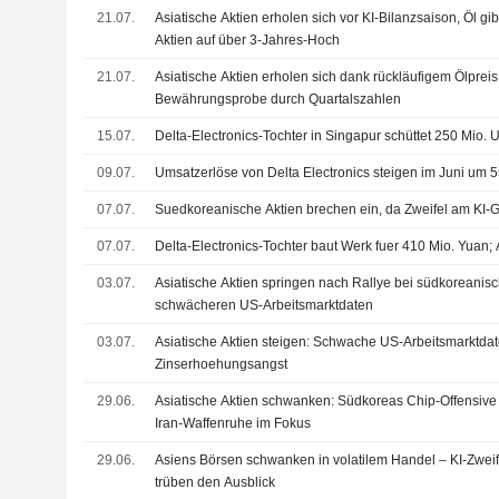
21.07.
Asiatische Aktien erholen sich vor KI-Bilanzsaison, Öl gi
Aktien auf über 3-Jahres-Hoch
21.07.
Asiatische Aktien erholen sich dank rückläufigem Ölpreis,
Bewährungsprobe durch Quartalszahlen
15.07.
Delta-Electronics-Tochter in Singapur schüttet 250 Mio.
09.07.
Umsatzerlöse von Delta Electronics steigen im Juni um 
07.07.
Suedkoreanische Aktien brechen ein, da Zweifel am K
07.07.
Delta-Electronics-Tochter baut Werk fuer 410 Mio. Yuan; 
03.07.
Asiatische Aktien springen nach Rallye bei südkoreanis
schwächeren US-Arbeitsmarktdaten
03.07.
Asiatische Aktien steigen: Schwache US-Arbeitsmarktd
Zinserhoehungsangst
29.06.
Asiatische Aktien schwanken: Südkoreas Chip-Offensive s
Iran-Waffenruhe im Fokus
29.06.
Asiens Börsen schwanken in volatilem Handel – KI-Zwei
trüben den Ausblick