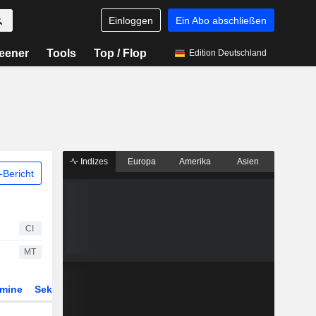
Einloggen
Ein Abo abschließen
eener
Tools
Top / Flop
Edition Deutschland
Indizes
Europa
Amerika
Asien
Bericht
CI
MT
rmine
Sektor
ETFs