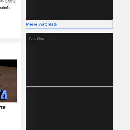
Meine Watchlists
Top / Flop
rte