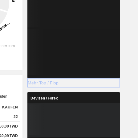
Mehr Top / Flop
ufen
Devisen / Forex
KAUFEN
22
50,00
TWD
40,09
TWD