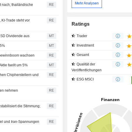
Mehr Analysen
bt nach; thailändische
RE
 KI-Trade steht vor
RE
Ratings
Trader
 USD Dividende aus
MT
Investment
55%
MT
Gesamt
I-Gewinnboom wachsen
RE
Qualität der
Aktie faellt um 5%
MT
Veröffentlichungen
chen Chipherstellern und
RE
ESG MSCI
aten nehmen
RE
tabilisiert die Stimmung;
RE
fel und Iran-Spannungen
RE