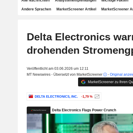
Alle Nachrichten
Analystenempfehlungen
Wichtige Fakten
Andere Sprachen
MarketScreener Artikel
MarketScreener A
Delta Electronics war
drohenden Stromeng
Veröffentlicht am 03.06.2026 um 12:11
MT Newswires - Übersetzt von MarketScreener
-
Original anze
MarketScreener zu Ihren Qu
DELTA ELECTRONICS, INC.
-1,79 %