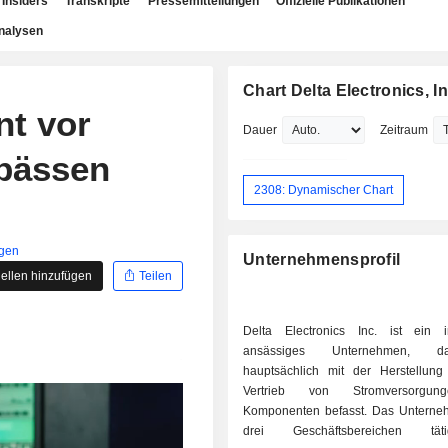
Insiders
Transkripte
Pressemitteilungen
Offizielle Publikationen
nalysen
Chart Delta Electronics, In
nt vor
Dauer
Zeitraum
pässen
2308: Dynamischer Chart
igen
Unternehmensprofil
ellen hinzufügen
Teilen
Delta Electronics Inc. ist ein 
ansässiges Unternehmen, 
hauptsächlich mit der Herstellu
Vertrieb von Stromversorgu
Komponenten befasst. Das Unterneh
drei Geschäftsbereichen tä