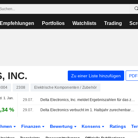
Empfehlungen
Portfolios
Watchlists
Trading
Scr
 INC.
Zu einer Liste hinzufügen
PDF-
8004
2308
Elektrische Komponenten / Zubehör
d. 1. Jan.
29.07.
Delta Electronics, Inc. meldet Ergebniszahlen für das zweite Quartal und das erste Halbjahr bis zum 30. Juni 2026
,34 %
29.07.
Delta Electronics verbucht im 1. Halbjahr zurechenbaren Gewinn von 45,7 Mio. NT$
ehmen
Finanzen
Bewertung
Konsens
Ratings
Te