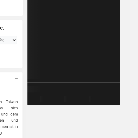
c.
in Taiwan
das sich
ng und dem
ngen und
men ist in
tig. Der