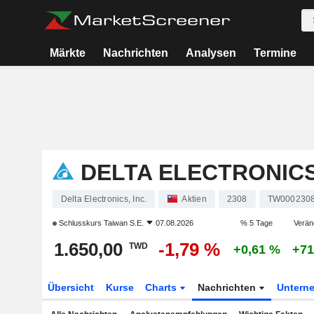
Märkte
Nachrichten
Analysen
Termine
DELTA ELECTRONICS,
Delta Electronics, Inc.
Aktien
2308
TW000230
Schlusskurs
Taiwan S.E.
07.08.2026
% 5 Tage
Verän
1.650,00
-1,79 %
TWD
+0,61 %
+71
Übersicht
Kurse
Charts
Nachrichten
Untern