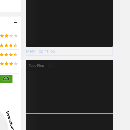
Mehr Top / Flop
Top / Flop
AA