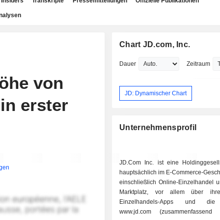
Insiders
Transkripte
Pressemitteilungen
Offizielle Publikationen
nalysen
Chart JD.com, Inc.
Dauer
Zeitraum
Höhe von
JD: Dynamischer Chart
in erster
Unternehmensprofil
JD.Com Inc. ist eine Holdinggesells
igen
hauptsächlich im E-Commerce-Geschäft
einschließlich Online-Einzelhandel 
Marktplatz, vor allem über ihr
Einzelhandels-Apps und die
www.jd.com (zusammenfassend 