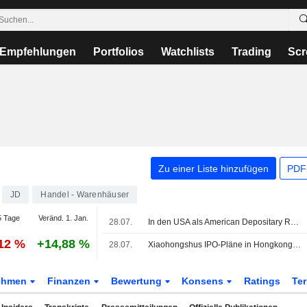
Empfehlungen
Portfolios
Watchlists
Trading
Scr
Zu einer Liste hinzufügen
PDF-
JD
Handel - Warenhäuser
 Tage
Veränd. 1. Jan.
28.07.
In den USA als American Depositary Receipts gehandelte asiatische Aktien brechen am Dienstag im Handel deutlich ein
,12 %
+14,88 %
28.07.
Xiaohongshus IPO-Pläne in Hongkong geraten nach Beschwerde über Konzernstruktur unter Druck
ehmen
Finanzen
Bewertung
Konsens
Ratings
Te