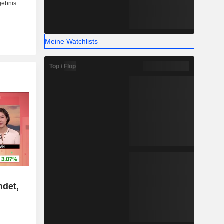
Meine Watchlists
Top / Flop
ndet,