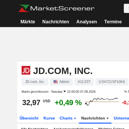
Märkte
Nachrichten
Analysen
Termine
JD.COM, INC.
JD.com, Inc.
Aktien
A112ST
US47215P1066
Markt geschlossen -
Nasdaq
22:00:00 07.08.2026
% 5
32,97
+0,49 %
USD
-0
Übersicht
Kurse
Charts
Nachrichten
Untern