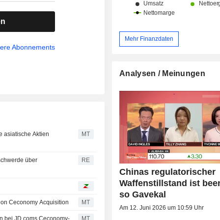
en
Mehr Finanzdaten
sere Abonnements
Analysen / Meinungen
 asiatische Aktien
MT
schwerde über
RE
Chinas regulatorischer
Waffenstillstand ist bee
so Gavekal
lion Ceconomy Acquisition
MT
Am 12. Juni 2026 um 10:59 Uhr
n bei JD.coms Ceconomy-
MT