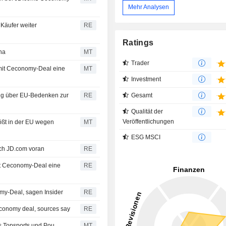
Mehr Analysen
Käufer weiter
RE
Ratings
na
MT
Trader
it Ceconomy-Deal eine
MT
Investment
Gesamt
ng über EU-Bedenken zur
RE
Qualität der
Veröffentlichungen
t in der EU wegen
MT
ESG MSCI
ch JD.com voran
RE
t Ceconomy-Deal eine
RE
y-Deal, sagen Insider
RE
economy deal, sources say
RE
s Topsports und Pou
MT