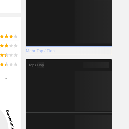
Mehr Top / Flop
Top / Flop
-