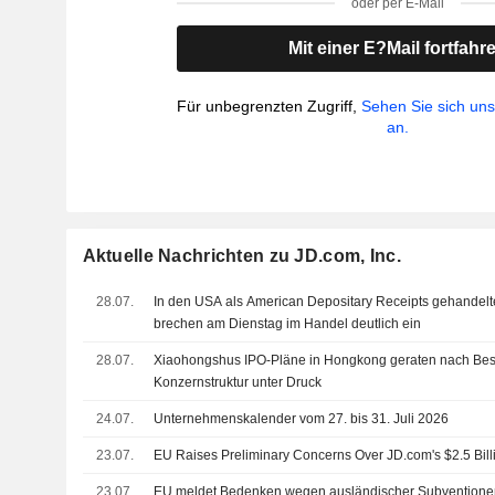
oder per E-Mail
Mit einer E?Mail fortfahr
Für unbegrenzten Zugriff,
Sehen Sie sich un
an.
Aktuelle Nachrichten zu JD.com, Inc.
28.07.
In den USA als American Depositary Receipts gehandelte
brechen am Dienstag im Handel deutlich ein
28.07.
Xiaohongshus IPO-Pläne in Hongkong geraten nach Be
Konzernstruktur unter Druck
24.07.
Unternehmenskalender vom 27. bis 31. Juli 2026
23.07.
EU Raises Preliminary Concerns Over JD.com's $2.5 Bil
23.07.
EU meldet Bedenken wegen ausländischer Subventione