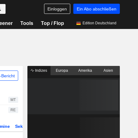
Einloggen
Ein Abo abschließen
eener
Tools
Top / Flop
Edition Deutschland
Indizes
Europa
Amerika
Asien
Bericht
MT
RE
rmine
Sektor
Derivate
ETFs