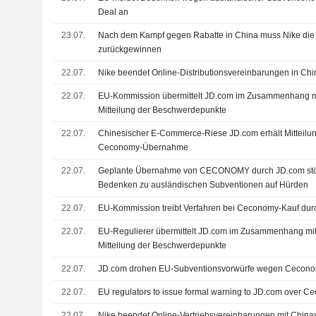
Deal an
23.07.
Nach dem Kampf gegen Rabatte in China muss Nike die 
zurückgewinnen
22.07.
Nike beendet Online-Distributionsvereinbarungen in Chi
22.07.
EU-Kommission übermittelt JD.com im Zusammenhang m
Mitteilung der Beschwerdepunkte
22.07.
Chinesischer E-Commerce-Riese JD.com erhält Mitteilu
Ceconomy-Übernahme
22.07.
Geplante Übernahme von CECONOMY durch JD.com stöß
Bedenken zu ausländischen Subventionen auf Hürden
22.07.
EU-Kommission treibt Verfahren bei Ceconomy-Kauf dur
22.07.
EU-Regulierer übermittelt JD.com im Zusammenhang mi
Mitteilung der Beschwerdepunkte
22.07.
JD.com drohen EU-Subventionsvorwürfe wegen Ceconom
22.07.
EU regulators to issue formal warning to JD.com over C
22.07.
Nike beendet Online-Vertriebsvereinbarungen mit China