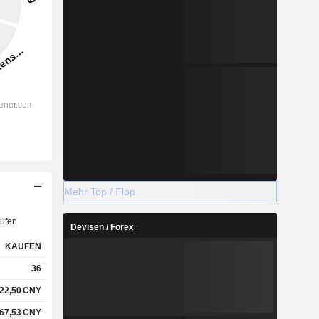
Mehr Top / Flop
ufen
Devisen / Forex
KAUFEN
36
22,50
CNY
67,53
CNY