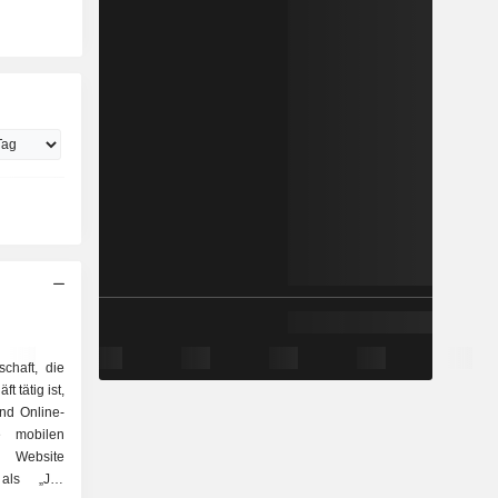
chaft, die
 tätig ist,
und Online-
e mobilen
 Website
als „JD-