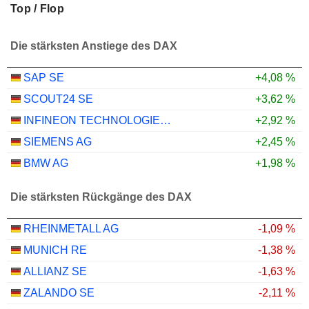
Top / Flop
Die stärksten Anstiege des DAX
SAP SE
+4,08 %
SCOUT24 SE
+3,62 %
INFINEON TECHNOLOGIES AG
+2,92 %
SIEMENS AG
+2,45 %
BMW AG
+1,98 %
Die stärksten Rückgänge des DAX
RHEINMETALL AG
-1,09 %
MUNICH RE
-1,38 %
ALLIANZ SE
-1,63 %
ZALANDO SE
-2,11 %