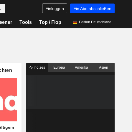
Einloggen
Ein Abo abschließen
eener
Tools
Top / Flop
Edition Deutschland
Indizes
Europa
Amerika
Asien
chten
äftigem