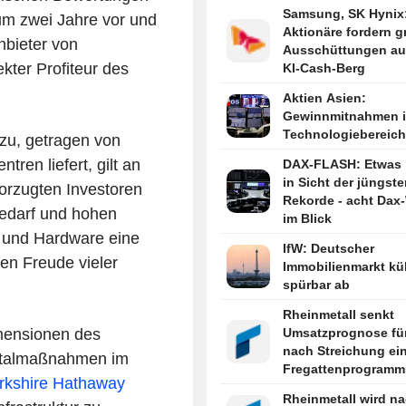
Samsung, SK Hynix
 um zwei Jahre vor und
Aktionäre fordern g
nbieter von
Ausschüttungen a
kter Profiteur des
KI-Cash-Berg
Aktien Asien:
Gewinnmitnahmen 
Technologiebereich
zu, getragen von
ren liefert, gilt an
DAX-FLASH: Etwas 
in Sicht der jüngste
vorzugten Investoren
Rekorde - acht Dax
edarf und hohen
im Blick
r und Hardware eine
IfW: Deutscher
en Freude vieler
Immobilienmarkt küh
spürbar ab
Rheinmetall senkt
imensionen des
Umsatzprognose fü
nach Streichung ei
pitalmaßnahmen im
Fregattenprogramm
rkshire Hathaway
Rheinmetall wird n