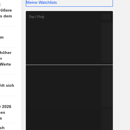
Meine Watchlists
:
rößere
us dem
Top / Flop
im
höher
n
-Werte
lt sich
r 2026
nes
s
ach