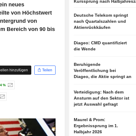
Kurssprung nach Halbjahresz
 ein neues
ilte von Höchstwert
Deutsche Telekom springt
intergrund von
nach Quartalszahlen und
Aktienrückkäufen
im Bereich von 90 bis
Diageo: CMD quantifiziert
die Wende
Beruhigende
ellen hinzufügen
Teilen
Veröffentlichung bei
Diageo, die Aktie springt an
24 %
Verteidigung: Nach dem
Ansturm auf den Sektor ist
jetzt Auswahl gefragt
Maurel & Prom:
Ergebnissprung im 1.
Halbjahr 2026