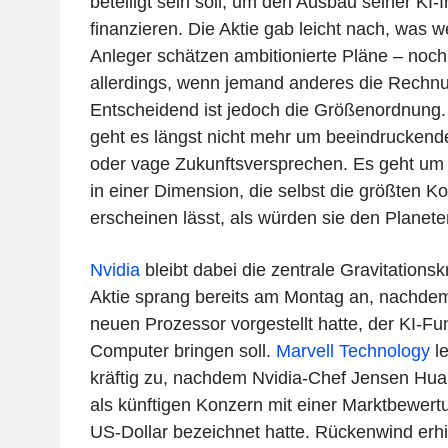
beteiligt sein soll, um den Ausbau seiner KI-I
finanzieren. Die Aktie gab leicht nach, was w
Anleger schätzen ambitionierte Pläne – noch 
allerdings, wenn jemand anderes die Rechnu
Entscheidend ist jedoch die Größenordnung
geht es längst nicht mehr um beeindrucken
oder vage Zukunftsversprechen. Es geht um 
in einer Dimension, die selbst die größten K
erscheinen lässt, als würden sie den Planete
Nvidia
bleibt dabei die zentrale Gravitationsk
Aktie sprang bereits am Montag an, nachde
neuen Prozessor vorgestellt hatte, der KI-Fu
Computer bringen soll.
Marvell Technology
le
kräftig zu, nachdem Nvidia-Chef Jensen H
als künftigen Konzern mit einer Marktbewert
US-Dollar bezeichnet hatte. Rückenwind erhi