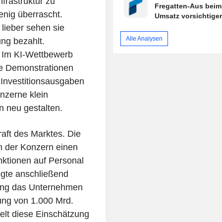
nfrastruktur zu
Fregatten-Aus beim
enig überrascht.
Umsatz vorsichtiger
lieber sehen sie
Alle Analysen
ng bezahlt.
. Im KI-Wettbewerb
de Demonstrationen
Investitionsausgaben
onzerne klein
n neu gestalten.
raft des Marktes. Die
m der Konzern einen
nktionen auf Personal
gte anschließend
uang das Unternehmen
ung von 1.000 Mrd.
elt diese Einschätzung