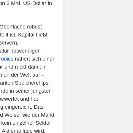
von 2 Mrd. US-Dollar in
 Oberfläche robust
lt ist. Kapital fließt
Servern,
afür notwendigen
ronics
nähert sich einer
r und rückt damit in
men der Welt auf –
evanten Speicherchips.
de in seiner jüngsten
bewertet und hat
g eingereicht. Das
nd Weise, wie der Markt
t kein einzelner Sektor
 Aktienanlage wird.