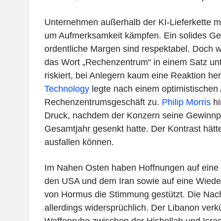
Unternehmen außerhalb der KI-Lieferkette mü
um Aufmerksamkeit kämpfen. Ein solides Ges
ordentliche Margen sind respektabel. Doch w
das Wort „Rechenzentrum“ in einem Satz unt
riskiert, bei Anlegern kaum eine Reaktion he
Technology
legte nach einem optimistischen 
Rechenzentrumsgeschäft zu.
Philip Morris
hi
Druck, nachdem der Konzern seine Gewinnp
Gesamtjahr gesenkt hatte. Der Kontrast hätt
ausfallen können.
Im Nahen Osten haben Hoffnungen auf eine 
den USA und dem Iran sowie auf eine Wiede
von Hormus die Stimmung gestützt. Die Nachr
allerdings widersprüchlich. Der Libanon verk
Waffenruhe zwischen der Hisbollah und Israe