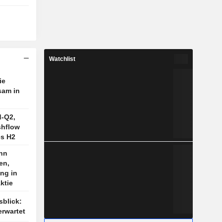
Watchlist
ie
sam in
d-Q2,
shflow
es H2
nn
en,
ng in
ktie
sblick:
rwartet