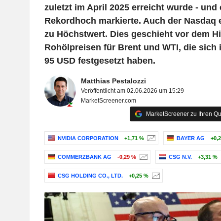
zuletzt im April 2025 erreicht wurde - und
Rekordhoch markierte. Auch der Nasdaq e
zu Höchstwert. Dies geschieht vor dem H
Rohölpreisen für Brent und WTI, die sich 
95 USD festgesetzt haben.
Matthias Pestalozzi
Veröffentlicht am 02.06.2026 um 15:29
MarketScreener.com
MarketScreener zu Ihren Qu
NVIDIA CORPORATION
+1,71 %
BAYER AG
+0,
COMMERZBANK AG
-0,29 %
CSG N.V.
+3,31 %
CSG HOLDING CO., LTD.
+0,25 %