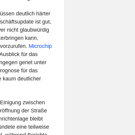
ssen deutlich härter
chäftsupdate ist gut,
er nicht glaubwürdig
erbringen kann,
rvorzurufen.
Microchip
Ausblick für das
ngegen geriet unter
rognose für das
e kaum deutlicher
Einigung zwischen
röffnung der Straße
ichtenlage bleibt
ündete eine teilweise
l, während Berichte