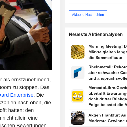
Aktuelle Nachrichten
Neueste Aktienanalysen
Morning Meeting: D
Märkte gleiten lang
die Sommerflaute
Rheinmetall: Rekor
aber schwacher Ca
und anspruchsvoll
r als ernstzunehmend,
-Boom zu stoppen. Das
MercadoLibre-Gewi
übertrifft Erwartung
kard Enterprise
. Die
doch dritter Rückga
szahlen nach oben, die
Folge belastet die A
fft hatten: den
Aktien Frankfurt Au
nicht allein eine
Moderate Gewinne e
omischen Bewertungen