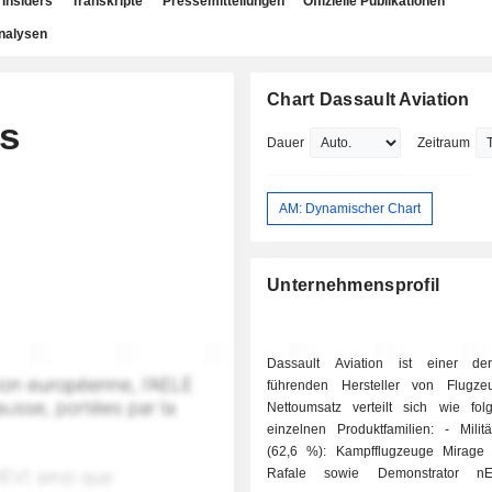
Insiders
Transkripte
Pressemitteilungen
Offizielle Publikationen
nalysen
Chart Dassault Aviation
s
Dauer
Zeitraum
AM: Dynamischer Chart
n
Unternehmensprofil
Dassault Aviation ist einer der
führenden Hersteller von Flugze
Nettoumsatz verteilt sich wie fol
einzelnen Produktfamilien: - Militärflugzeuge
(62,6 %): Kampfflugzeuge Mirage
Rafale sowie Demonstrator n