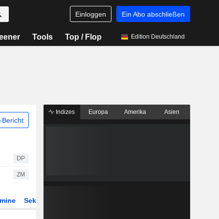
Einloggen
Ein Abo abschließen
eener
Tools
Top / Flop
Edition Deutschland
Indizes
Europa
Amerika
Asien
Bericht
DP
ZM
rmine
Sektor
Derivate
ETFs