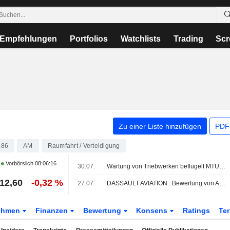
Empfehlungen
Portfolios
Watchlists
Trading
Scr
Zu einer Liste hinzufügen
PDF-
L86
AM
Raumfahrt / Verteidigung
Vorbörslich
08:06:16
30.07.
Wartung von Triebwerken beflügelt MTU - Aktie legt zu
12,60
-0,32 %
27.07.
DASSAULT AVIATION : Bewertung von AlphaValue/Baader Europe kaufen
ehmen
Finanzen
Bewertung
Konsens
Ratings
Te