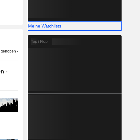
Meine Watchlists
Top / Flop
n -