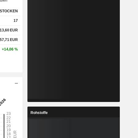
ufen
STOCKEN
17
13,60
EUR
57,71
EUR
+14,06 %
Rohstoffe