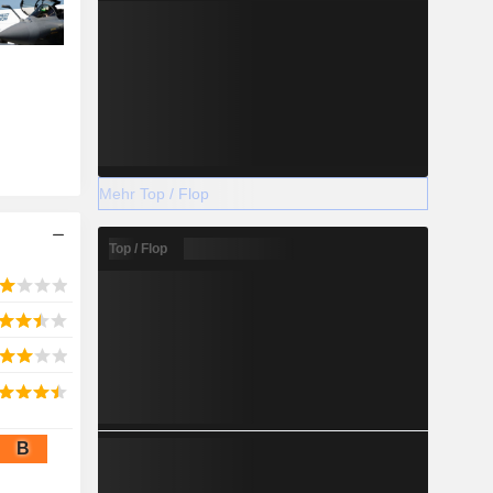
Mehr Top / Flop
Top / Flop
B