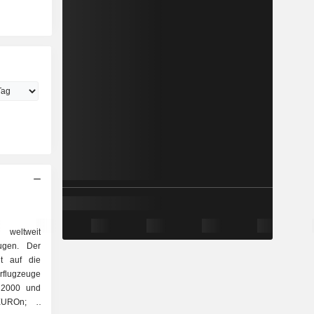
 weltweit
ugen. Der
gt auf die
 2000 und
EUROn; -