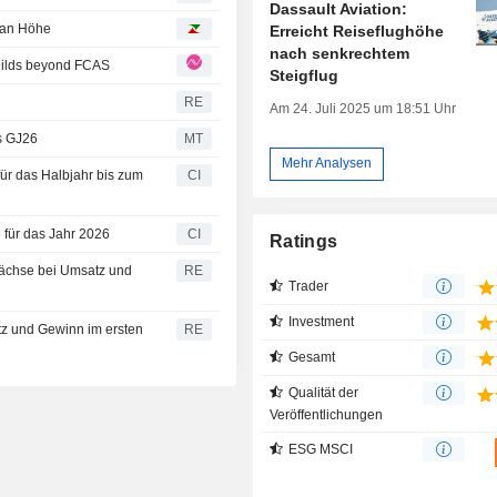
Dassault Aviation:
t an Höhe
Erreicht Reiseflughöhe
nach senkrechtem
builds beyond FCAS
Steigflug
RE
Am 24. Juli 2025 um 18:51 Uhr
as GJ26
MT
Mehr Analysen
ür das Halbjahr bis zum
CI
 für das Jahr 2026
CI
Ratings
uwächse bei Umsatz und
RE
Trader
Investment
tz und Gewinn im ersten
RE
Gesamt
Qualität der
Veröffentlichungen
ESG MSCI